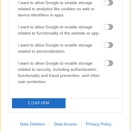
I want to allow Google to enable storage
related to analytics like cookies on web or
device identifiers in apps.
Destinatii potrivite pentru
Cum sa arati bine cand
luna de miere in 2023
mergi in luna de miere: 6
I want to allow Google to enable storage
sfaturi utile
related to functionality of the website or app.
I want to allow Google to enable storage
related to personalization.
I want to allow Google to enable storage
related to security, including authentication
functionality and fraud prevention, and other
user protection.
CONFIRM
10 lucruri care nu trebuie
Cum sa iti petreci timpul in
sa iti lipseasca din bagaj, in
luna de miere, pentru
luna de miere
momente de neuitat
Data Deletion
Data Access
Privacy Policy