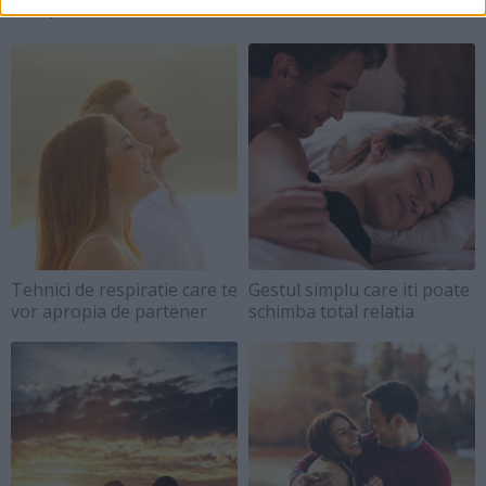
Cuplu
Tehnici de respiratie care te
Gestul simplu care iti poate
vor apropia de partener
schimba total relatia