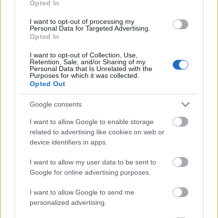
Opted In
I want to opt-out of processing my
Personal Data for Targeted Advertising.
Opted In
I want to opt-out of Collection, Use,
Retention, Sale, and/or Sharing of my
Personal Data that Is Unrelated with the
Cum iti alegi tinuta
Cum distrugi o tinuta fara
Purposes for which it was collected.
potrivita, ca invitata, la o
sa iti dai seama
Opted Out
nunta in sezonul rece
Google consents
Luna de miere
I want to allow Google to enable storage
related to advertising like cookies on web or
device identifiers in apps.
I want to allow my user data to be sent to
Google for online advertising purposes.
I want to allow Google to send me
personalized advertising.