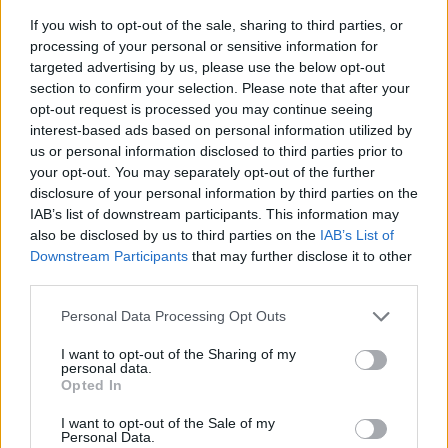
niciodată
nuntă
If you wish to opt-out of the sale, sharing to third parties, or
processing of your personal or sensitive information for
Moda
targeted advertising by us, please use the below opt-out
section to confirm your selection. Please note that after your
opt-out request is processed you may continue seeing
interest-based ads based on personal information utilized by
us or personal information disclosed to third parties prior to
your opt-out. You may separately opt-out of the further
disclosure of your personal information by third parties on the
IAB’s list of downstream participants. This information may
also be disclosed by us to third parties on the
IAB’s List of
Downstream Participants
that may further disclose it to other
third parties.
Please note that this website/app uses one or more Google
Personal Data Processing Opt Outs
Ce lenjerie sa porti in
7 greseli de stil care te
services and may gather and store information including but
functie de forma corpului
imbatranesc
not limited to your visit or usage behaviour. You may click to
I want to opt-out of the Sharing of my
personal data.
grant or deny consent to Google and its third-party tags to
Opted In
use your data for below specified purposes in below Google
consent section.
I want to opt-out of the Sale of my
Personal Data.