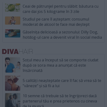
Ceai de pătrunjel pentru slăbit: băutura cu
care dai jos 5 kilograme în 3 zile
Studiul pe care îl așteptam: consumul
moderat de alcool te face mai deștept
Găselnița delicioasă a sezonului: Dilly Dog,
hotdog-ul care a devenit viral în social media
Soțul meu a început să se comporte ciudat
după ce sora mea a anunțat că este
însărcinată
5 calități neașteptate care îl fac să vrea să te
"vâneze" și să fii a lui
10 semne că trebuie să te îngrijorezi dacă
partenerul tău e prea prietenos cu cineva
de la muncă