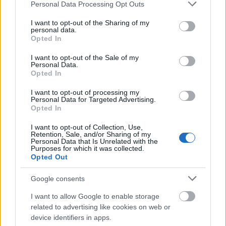
Please note that this website/app uses one or more Google
Personal Data Processing Opt Outs
Cardiff – 34%
services and may gather and store information including but
not limited to your visit or usage behaviour. You may click to
I want to opt-out of the Sharing of my
Leeds – 32%
personal data.
grant or deny consent to Google and its third-party tags to
Opted In
Norwich – 30%
use your data for below specified purposes in below Google
consent section.
I want to opt-out of the Sale of my
Personal Data.
De cealaltă parte, orașele considerate cele mai
Opted In
„credincioase” includ Edinburgh (55% dintre
I want to opt-out of processing my
locuitori afirmă că nu au înșelat niciodată),
Personal Data for Targeted Advertising.
Opted In
Nottingham (48%), Liverpool și Birmingham
I want to opt-out of Collection, Use,
(ambele cu 44%) și Newcastle (42%).
Retention, Sale, and/or Sharing of my
Personal Data that Is Unrelated with the
Cum trebuie interpretat acest studiu?
Purposes for which it was collected.
Rosie Maskell, senior marketing executive la MrQ,
Opted Out
subliniază că aceste concluzii trebuie privite cu
Google consents
scepticism, deoarece ele reflectă percepțiile celor
I want to allow Google to enable storage
care au participat la studiu, și nu realitatea
related to advertising like cookies on web or
universală. Infidelitatea nu este, în esență, un
device identifiers in apps.