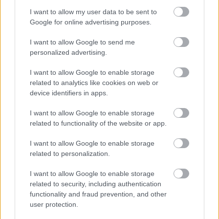
atribut fizic, ci rezultatul unor alegeri individuale.
I want to allow my user data to be sent to
„Deciziile și acțiunile fiecărei persoane sunt cele
Google for online advertising purposes.
care definesc comportamentul de infidelitate, nu
trăsăturile fizice”, menționează Maskell.
I want to allow Google to send me
personalized advertising.
I want to allow Google to enable storage
Cifre care arată importanța loialității
related to analytics like cookies on web or
În ciuda statisticilor legate de infidelitate, studiul
device identifiers in apps.
relevă și faptul că, pentru majoritatea persoanelor,
I want to allow Google to enable storage
loialitatea rămâne un aspect valoros într-o relație.
related to functionality of the website or app.
Aproximativ 39% dintre cei care au fost trădați au
decis să pună capăt relației imediat, ceea ce
I want to allow Google to enable storage
related to personalization.
demonstrează că fidelitatea rămâne o valoare
centrală pentru mulți.
I want to allow Google to enable storage
Deși tehnologia poate dezvălui informații inedite,
related to security, including authentication
functionality and fraud prevention, and other
acest studiu este un exemplu al limitelor acestor
user protection.
generalizări. Infidelitatea nu poate fi ghicită pe