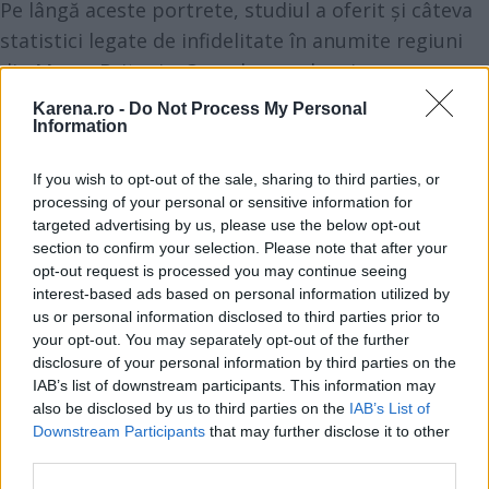
Pe lângă aceste portrete, studiul a oferit și câteva
statistici legate de infidelitate în anumite regiuni
din Marea Britanie. Orașele cu cel mai mare
procent de persoane care au recunoscut că au
Karena.ro -
Do Not Process My Personal
Information
înșelat sunt:
If you wish to opt-out of the sale, sharing to third parties, or
Vezi și
processing of your personal or sensitive information for
targeted advertising by us, please use the below opt-out
18 povești ale unor oameni părăsiți la
section to confirm your selection. Please note that after your
altar
opt-out request is processed you may continue seeing
interest-based ads based on personal information utilized by
3 defecte ale Scorpionului care îi
us or personal information disclosed to third parties prior to
distrug relația
your opt-out. You may separately opt-out of the further
disclosure of your personal information by third parties on the
Punctele tari si punctele slabe ale
IAB’s list of downstream participants. This information may
zodiilor
also be disclosed by us to third parties on the
IAB’s List of
Downstream Participants
that may further disclose it to other
Manchester – 43%
third parties.
Sheffield – 39%