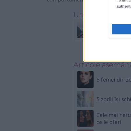
authenti
Urmatorul artico
5 zodii care îș
Articole asemăn
5 femei din z
5 zodii își sc
Cele mai neru
ce le oferi