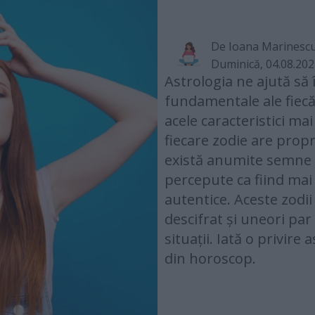
De
Ioana Marinesc
Duminică, 04.08.20
Astrologia ne ajută să 
fundamentale ale fiecă
acele caracteristici mai
fiecare zodie are proprii
există anumite semne 
percepute ca fiind mai 
autentice. Aceste zodii
descifrat și uneori par
situații. Iată o privire
din horoscop.