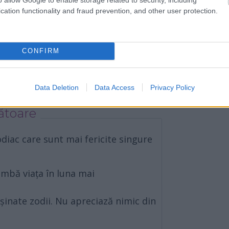
cation functionality and fraud prevention, and other user protection.
l
i repară relațiile în 2024
CONFIRM
Data Deletion
Data Access
Privacy Policy
ătoare
odiac care sunt mai fericite singure
himbă viața în luna mai
șinate zodii. Nu apreciază nimic din