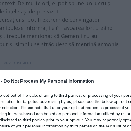
text. De multe ori, ei pot spune un lucru și
de înțeles și de prevăzut.
ersației și pot fi extrem de convingători.
anipuleze informațiile în favoarea lor, creând
uși, trebuie menționat că Gemenii nu au
, pur și simplu se străduiesc să mențină armonia
orința lor de a menține echilibrul și armonia în
 -
Do Not Process My Personal Information
or de a evita conflictele și de a le face pe plac
Balanțele au tendința de a le spune oamenilor
to opt-out of the sale, sharing to third parties, or processing of your per
formation for targeted advertising by us, please use the below opt-out s
ă nu reflectă neapărat adevăratele lor
r selection. Please note that after your opt-out request is processed y
eing interest-based ads based on personal information utilized by us or
i de a evita confruntările le face adesea să pară
disclosed to third parties prior to your opt-out. You may separately opt-
losure of your personal information by third parties on the IAB’s list of
e să creeze un mediu pașnic și plăcut, acest