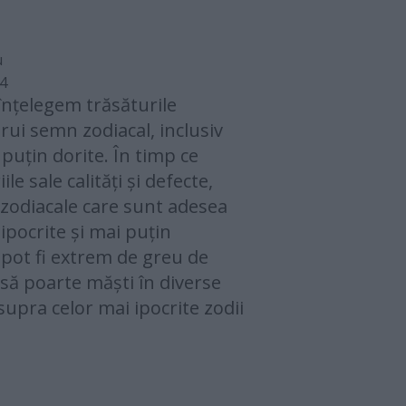
u
24
înțelegem trăsăturile
rui semn zodiacal, inclusiv
 puțin dorite. În timp ce
le sale calități și defecte,
zodiacale care sunt adesea
ipocrite și mai puțin
 pot fi extrem de greu de
 să poarte măști în diverse
 asupra celor mai ipocrite zodii