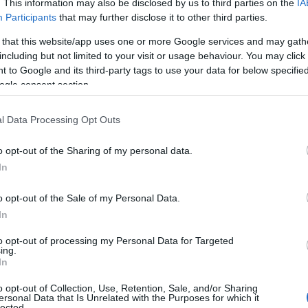
. This information may also be disclosed by us to third parties on the
IA
fiind fals și lipsit de sinceritate.
Participants
that may further disclose it to other third parties.
 that this website/app uses one or more Google services and may gath
including but not limited to your visit or usage behaviour. You may click 
 to Google and its third-party tags to use your data for below specifi
ogle consent section.
 zodiac care se formează în 2024 și
part niciodată
l Data Processing Opt Outs
o opt-out of the Sharing of my personal data.
i multe suflete pereche
In
e zodii
o opt-out of the Sale of my Personal Data.
In
to opt-out of processing my Personal Data for Targeted
ing.
având o abilitate remarcabilă de a înțelege și
In
ate acestea, această sensibilitate îi poate face
o opt-out of Collection, Use, Retention, Sale, and/or Sharing
ersonal Data that Is Unrelated with the Purposes for which it
 să adopte comportamente care nu sunt în
lected.