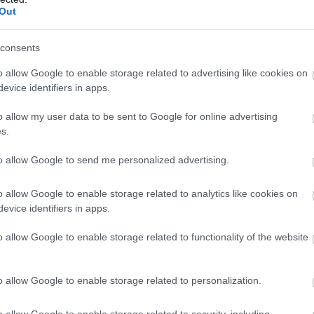
ră. Peștii au tendința de a se pierde în propria
Out
ferite roluri pentru a se adapta așteptărilor
consents
o allow Google to enable storage related to advertising like cookies on
evice identifiers in apps.
 comportamentul pentru a se potrivi diferitelor
crizie. Deși Peștii nu intenționează să fie falși,
o allow my user data to be sent to Google for online advertising
s.
onflictul îi poate determina să nu fie
to allow Google to send me personalized advertising.
rte și slabe, iar ipocrizia este doar una dintre
o allow Google to enable storage related to analytics like cookies on
evice identifiers in apps.
rea în anumite contexte. Gemenii, Balanțele și
ind mai ipocriți din cauza naturii lor adaptabile
o allow Google to enable storage related to functionality of the website
 Este important să înțelegem că aceste
a intenționate și că fiecare individ este unic,
o allow Google to enable storage related to personalization.
cumstanțe care îi influențează
o allow Google to enable storage related to security, including