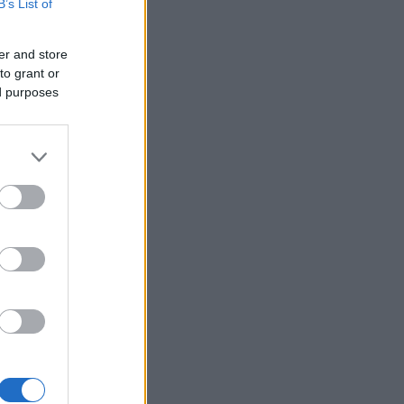
B’s List of
er and store
to grant or
ed purposes