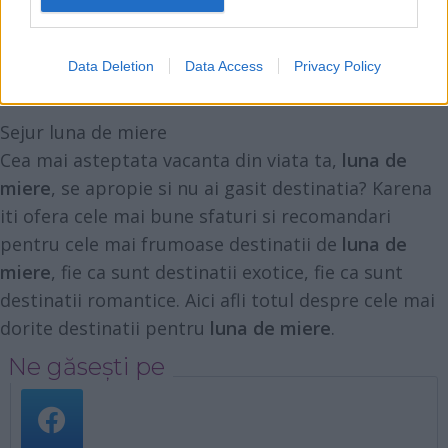
Data Deletion
Data Access
Privacy Policy
1
2
3
...
12
›
Sejur luna de miere
Cea mai asteptata vacanta din viata ta,
luna de
miere
, se apropie si nu ai gasit destinatia? Karena
iti ofera cele mai bune sfaturi si recomandari
pentru cele mai frumoase destinatii de
luna de
miere
, fie ca sunt destinatii exotice, fie ca sunt
destinatii romantice. Aici afli totul despre cele mai
dorite destinatii pentru
luna de miere
.
Ne găsești pe