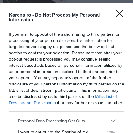
02.11.2015
Karena.ro -
Do Not Process My Personal
Cele mai frumoase statiuni
Information
all inclusive pentru luna de
miere
If you wish to opt-out of the sale, sharing to third parties, or
de Alexandra Ion
processing of your personal or sensitive information for
targeted advertising by us, please use the below opt-out
section to confirm your selection. Please note that after your
opt-out request is processed you may continue seeing
interest-based ads based on personal information utilized by
us or personal information disclosed to third parties prior to
your opt-out. You may separately opt-out of the further
disclosure of your personal information by third parties on the
26.08.2015
IAB’s list of downstream participants. This information may
Luna de miere in Dublin
also be disclosed by us to third parties on the
IAB’s List of
de Alexandra Ion
Downstream Participants
that may further disclose it to other
third parties.
Please note that this website/app uses one or more Google
Personal Data Processing Opt Outs
services and may gather and store information including but
not limited to your visit or usage behaviour. You may click to
I want to opt-out of the Sharing of my