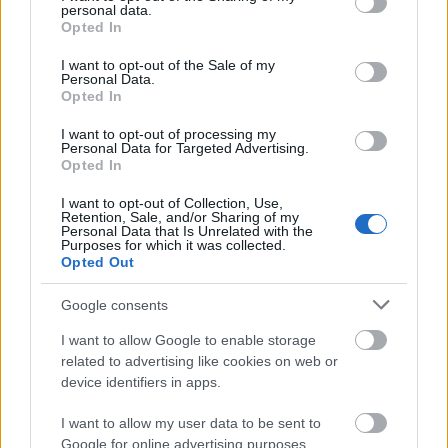
personal data.
grant or deny consent to Google and its third-party tags to
Opted In
use your data for below specified purposes in below Google
consent section.
I want to opt-out of the Sale of my
03.08.2015
Personal Data.
Luna de miere in Delta
Opted In
Dunarii
I want to opt-out of processing my
de Karena
Personal Data for Targeted Advertising.
Opted In
I want to opt-out of Collection, Use,
Retention, Sale, and/or Sharing of my
Personal Data that Is Unrelated with the
Purposes for which it was collected.
Opted Out
Google consents
07.05.2015
I want to allow Google to enable storage
Luna de miere in Belize
related to advertising like cookies on web or
de Alexandra Ion
device identifiers in apps.
I want to allow my user data to be sent to
Google for online advertising purposes.