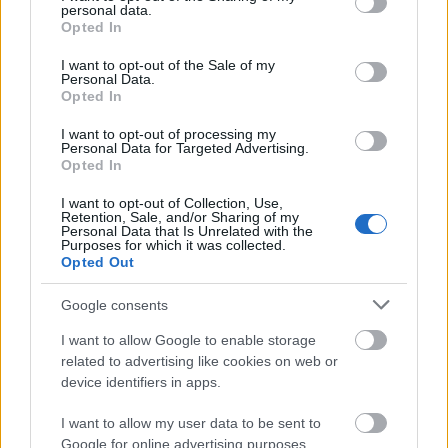
personal data.
grant or deny consent to Google and its third-party tags to
Opted In
use your data for below specified purposes in below Google
consent section.
I want to opt-out of the Sale of my
28.09.2013
Personal Data.
Idei romantice pentru luna
Opted In
de miere
I want to opt-out of processing my
de Florentina Ionescu
Personal Data for Targeted Advertising.
Opted In
I want to opt-out of Collection, Use,
Retention, Sale, and/or Sharing of my
Personal Data that Is Unrelated with the
Purposes for which it was collected.
Opted Out
Google consents
06.09.2013
Destinatii neobisnuite
I want to allow Google to enable storage
pentru luna de miere
related to advertising like cookies on web or
device identifiers in apps.
de Oana Voncick
I want to allow my user data to be sent to
Google for online advertising purposes.