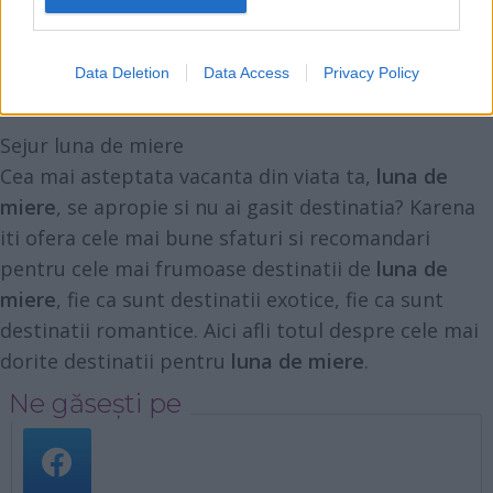
Data Deletion
Data Access
Privacy Policy
‹
1
2
3
4
5
...
12
›
Sejur luna de miere
Cea mai asteptata vacanta din viata ta,
luna de
miere
, se apropie si nu ai gasit destinatia? Karena
iti ofera cele mai bune sfaturi si recomandari
pentru cele mai frumoase destinatii de
luna de
miere
, fie ca sunt destinatii exotice, fie ca sunt
destinatii romantice. Aici afli totul despre cele mai
dorite destinatii pentru
luna de miere
.
Ne găsești pe