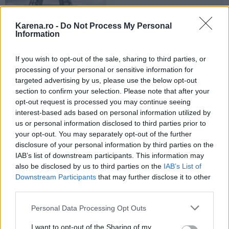
22.02.2014
Karena.ro -
Do Not Process My Personal
Top 5 idei pentru o mini-
Information
vacanta romantica de
Dragobete
If you wish to opt-out of the sale, sharing to third parties, or
de Florentina Ionescu
processing of your personal or sensitive information for
targeted advertising by us, please use the below opt-out
section to confirm your selection. Please note that after your
opt-out request is processed you may continue seeing
interest-based ads based on personal information utilized by
us or personal information disclosed to third parties prior to
your opt-out. You may separately opt-out of the further
04.02.2014
disclosure of your personal information by third parties on the
Luna de miere in sezonul
IAB’s list of downstream participants. This information may
rece: destinatii superbe si
also be disclosed by us to third parties on the
IAB’s List of
oferte pentru iarna 2014
Downstream Participants
that may further disclose it to other
de Florentina Ionescu
third parties.
Please note that this website/app uses one or more Google
Personal Data Processing Opt Outs
services and may gather and store information including but
not limited to your visit or usage behaviour. You may click to
I want to opt-out of the Sharing of my