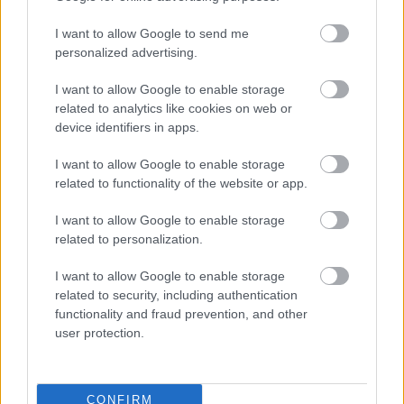
I want to allow Google to send me
personalized advertising.
28.04.2013
I want to allow Google to enable storage
7 agentii de turism iti spun
related to analytics like cookies on web or
ofertele pentru sejururi
device identifiers in apps.
2013
I want to allow Google to enable storage
de Alexandra Irimiea
related to functionality of the website or app.
I want to allow Google to enable storage
related to personalization.
I want to allow Google to enable storage
related to security, including authentication
17.02.2013
functionality and fraud prevention, and other
Luna de miere 2013: oferte
user protection.
sub 1000 de euro
de Louise Tanase
CONFIRM