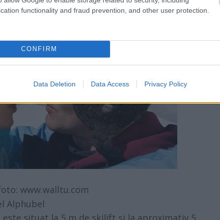
cation functionality and fraud prevention, and other user protection.
CONFIRM
Data Deletion
Data Access
Privacy Policy
foto: www.walltu.com
el Alphubel
 este situat la 5 m de skilift si la aproximativ 5