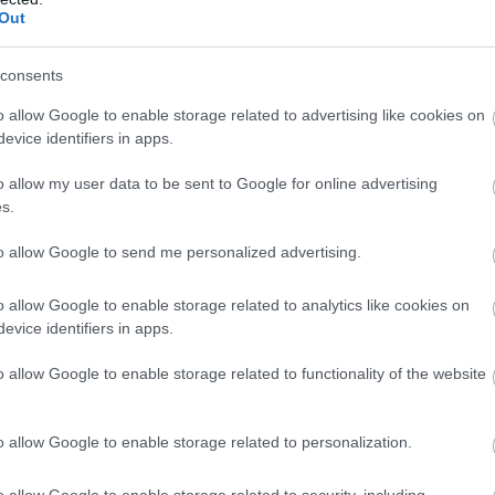
OROVO 5* In perioada 03.01-03.03 - Loc in
Out
ro/persoana/noapte cu demipensiune. Tariful
cces gratuit piscina interioara,fitness, Wi-Fi in
consents
alii:
www.paradistours.ro
.
o allow Google to enable storage related to advertising like cookies on
evice identifiers in apps.
o allow my user data to be sent to Google for online advertising
in Borovets atrag in fiecare an mii de iubitori de
s.
at si din alte tari. Acestia pot folosi in voie cei
to allow Google to send me personalized advertising.
me si grad de dificultate si grupta in trei
vo - Martinovi Baraki; cele 4 partii Markudjik si
o allow Google to enable storage related to analytics like cookies on
evice identifiers in apps.
A WINTER PALACE 5* In perioada 12.01-28.02 -
o allow Google to enable storage related to functionality of the website
/pers/noapte cu Mic dejun. Tariful include:
ina, sauna, fitness, camera de relaxare. Mai
ro
.
o allow Google to enable storage related to personalization.
o allow Google to enable storage related to security, including