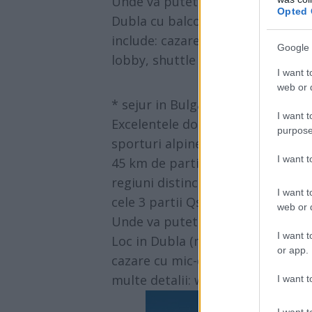
Unde va puteti caza: HOTEL PAMP
Opted 
Dubla cu balcon (max 2+1) 37 eu
include: cazare cu demipensiune, a
Google 
lobby, shuttle bus. Mai multe det
I want t
web or d
* sejur in Bulgaria- Borovets
I want t
Excelentele dotari ale partiilor d
purpose
sporturi alpine, atat din Bulgaria c
I want 
45 km de partie, variabila in lungi
regiuni distincte: partiile Sitnqko
I want t
cele 3 partii Qstrebec.
web or d
Unde va puteti caza: HOTEL FEST
I want t
Loc in Dubla (max 2+1/3 ) 45 euro
or app.
cazare cu mic-dejun,acces la pisc
multe detalii:
www.paradistours.
I want t
I want t