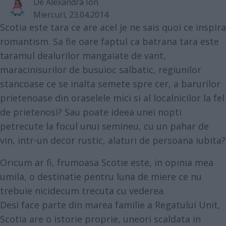
De
Alexandra Ion
Miercuri, 23.04.2014
Scotia este tara ce are acel je ne sais quoi ce inspira
romantism. Sa fie oare faptul ca batrana tara este
taramul dealurilor mangaiate de vant,
maracinisurilor de busuioc salbatic, regiunilor
stancoase ce se inalta semete spre cer, a barurilor
prietenoase din oraselele mici si al localnicilor la fel
de prietenosi? Sau poate ideea unei nopti
petrecute la focul unui semineu, cu un pahar de
vin, intr-un decor rustic, alaturi de persoana iubita?
Oricum ar fi, frumoasa Scotie este, in opinia mea
umila, o destinatie pentru luna de miere ce nu
trebuie nicidecum trecuta cu vederea.
Desi face parte din marea familie a Regatului Unit,
Scotia are o istorie proprie, uneori scaldata in