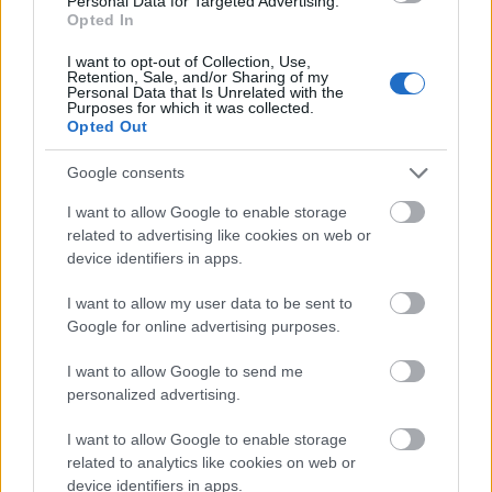
Personal Data for Targeted Advertising.
Opted In
I want to opt-out of Collection, Use,
Retention, Sale, and/or Sharing of my
Personal Data that Is Unrelated with the
Purposes for which it was collected.
Opted Out
Google consents
I want to allow Google to enable storage
related to advertising like cookies on web or
device identifiers in apps.
Edinburgh
I want to allow my user data to be sent to
Cel mai cosmopolit si poate cel mai interesant oras
Google for online advertising purposes.
al Scotiei este Edinburgh. Dominat de impunatorul
I want to allow Google to send me
Castel Edinburgh si de faimosul deal Scaunul lui
personalized advertising.
Arthur, orasul este o vacanta in sine, asa cum il
I want to allow Google to enable storage
denumesc poeticii locuitori.
related to analytics like cookies on web or
Admirabilul castel, construit in secolul al XII-lea de
device identifiers in apps.