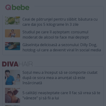
Ceai de pătrunjel pentru slăbit: băutura cu
care dai jos 5 kilograme în 3 zile
Studiul pe care îl așteptam: consumul
moderat de alcool te face mai deștept
Găselnița delicioasă a sezonului: Dilly Dog,
hotdog-ul care a devenit viral în social media
Soțul meu a început să se comporte ciudat
după ce sora mea a anunțat că este
însărcinată
5 calități neașteptate care îl fac să vrea să te
"vâneze" și să fii a lui