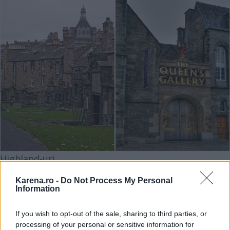
Highland-uri
Cand spui Scotia, te gandesti inevitabil la Highland-
Karena.ro -
Do Not Process My Personal
ul scotian. Slab populata, regiunea este cunoscuta
Information
in special pentru privelistea uluitoare oferita de
If you wish to opt-out of the sale, sharing to third parties, or
muntii vesnic verzi, lacurile, mlastinile si pasunile
processing of your personal or sensitive information for