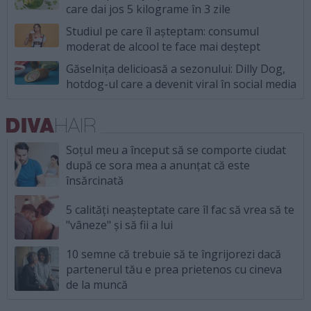
care dai jos 5 kilograme în 3 zile
Studiul pe care îl așteptam: consumul
moderat de alcool te face mai deștept
Găselnița delicioasă a sezonului: Dilly Dog,
hotdog-ul care a devenit viral în social media
Soțul meu a început să se comporte ciudat
după ce sora mea a anunțat că este
însărcinată
5 calități neașteptate care îl fac să vrea să te
"vâneze" și să fii a lui
10 semne că trebuie să te îngrijorezi dacă
partenerul tău e prea prietenos cu cineva
de la muncă