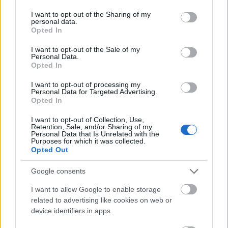
services and may gather and store information including but
sunt raportate în Statele Unite de melanom.
not limited to your visit or usage behaviour. You may click to
I want to opt-out of the Sharing of my
personal data.
grant or deny consent to Google and its third-party tags to
Opted In
use your data for below specified purposes in below Google
Persoanele cu ochii verzi nu inspiră prea multă
consent section.
I want to opt-out of the Sale of my
încredere
Personal Data.
Opted In
I want to opt-out of processing my
Personal Data for Targeted Advertising.
Opted In
I want to opt-out of Collection, Use,
Retention, Sale, and/or Sharing of my
Personal Data that Is Unrelated with the
Purposes for which it was collected.
Opted Out
Google consents
I want to allow Google to enable storage
Conform zicalei „ochii verzi niciodată să nu-i crezi”,
related to advertising like cookies on web or
persoanele cu ochii deschiși la culoare, îndeosebi
device identifiers in apps.
cele cu ochii verzi nu inspiră prea multă încredere