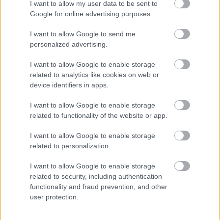
I want to allow my user data to be sent to
conform unui
studiu publicat în anul 2013
în Plos
Google for online advertising purposes.
One. În formatul acestui studiu, respondenții au
I want to allow Google to send me
primit mai multe poze ale mai multor persoane din
personalized advertising.
care au fost nevoite să aleagă cele care inspiră
încredere și bineînțeles, opusul. Se pare că
I want to allow Google to enable storage
related to analytics like cookies on web or
respondenții au ales ca fiind cele mai de încredere
device identifiers in apps.
persoane cele cu ochii negri sau căprui.
Persoanele cu ochii verzi sunt mai predispuse la
I want to allow Google to enable storage
related to functionality of the website or app.
dezvoltarea alcoolismului
Desigur că nu este un lucru general valabil, dar
I want to allow Google to enable storage
persoanele cu ochii verzi sunt mai predispuse la
related to personalization.
dezvolta alcoolismul, la a consuma băuturi
I want to allow Google to enable storage
alcoolice fără măsură, conform unui
studiu
related to security, including authentication
publicat în anul 2015
în Jurnalul Medical American.
functionality and fraud prevention, and other
user protection.
Conform acestui studiu, persoanele cu ochii verzi și
albaștri și sunt mai predispuse la un consum de