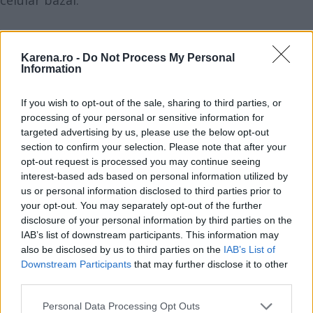
Vezi și
Karena.ro -
Do Not Process My Personal
3 zodii providențiale: îți fac bine, dacă
Information
le lași în viața ta
If you wish to opt-out of the sale, sharing to third parties, or
5 zodii care vor avea o vară perfectă
processing of your personal or sensitive information for
targeted advertising by us, please use the below opt-out
section to confirm your selection. Please note that after your
10 beneficii pe care le vei avea, dacă
opt-out request is processed you may continue seeing
dormi dezbracată
interest-based ads based on personal information utilized by
us or personal information disclosed to third parties prior to
Această predispoziție este atribuită pigmentului
your opt-out. You may separately opt-out of the further
disclosure of your personal information by third parties on the
deschis la culoare. Totodată, pacienții care sunt
IAB’s list of downstream participants. This information may
mai predispuși la dezvolta melanom, un alt timp de
also be disclosed by us to third parties on the
IAB’s List of
cancer sunt cei care au ochii deschiși la culoare și
Downstream Participants
that may further disclose it to other
third parties.
pielea mai albă, conform unui
studiu publicat în
2020
, conform căruia doar 2000 de cazuri pe an
Please note that this website/app uses one or more Google
Personal Data Processing Opt Outs