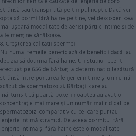
infecțiilor genitale cauzate de lenjeria de corp
strânsă sau transpirată pe timpul nopții. Dacă vei
opta să dormi fără haine pe tine, vei descoperi cea
mai ușoară modalitate de aerisi părțile intime și de
a le menține sănătoase.
8. Creșterea calității spermei
Nu numai femeile beneficiază de beneficii dacă iau
decizia să doarmă fără haine. Un
studiu
recent
efectuat pe 656 de bărbați a determinat o legătură
strânsă între purtarea lenjeriei intime și un număr
scăzut de spermatozoizi. Bărbații care au
mărturisit că poartă boxeri noaptea au avut o
concentrație mai mare și un număr mai ridicat de
spermatozoizi comparativ cu cei care purtau
lenjerie intimă strâmtă. De aceea dormitul fără
lenjerie intimă și fără haine este o modalitate