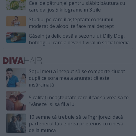
Ceai de pătrunjel pentru slăbit: băutura cu
care dai jos 5 kilograme în 3 zile
Studiul pe care îl așteptam: consumul
moderat de alcool te face mai deștept
Găselnița delicioasă a sezonului: Dilly Dog,
hotdog-ul care a devenit viral în social media
Soțul meu a început să se comporte ciudat
după ce sora mea a anunțat că este
însărcinată
5 calități neașteptate care îl fac să vrea să te
"vâneze" și să fii a lui
10 semne că trebuie să te îngrijorezi dacă
partenerul tău e prea prietenos cu cineva
de la muncă