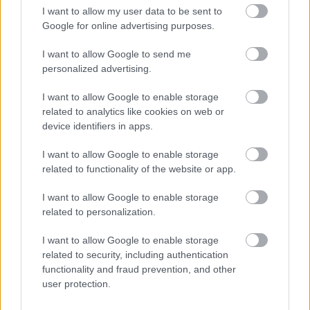
I want to allow my user data to be sent to
Google for online advertising purposes.
I want to allow Google to send me
personalized advertising.
I want to allow Google to enable storage
related to analytics like cookies on web or
device identifiers in apps.
I want to allow Google to enable storage
related to functionality of the website or app.
Apariția acestor boli este strâns legată de calitatea
I want to allow Google to enable storage
și cantitatea somnului pe timp de noapte. Un
related to personalization.
studiu
efectuat în 2010 a analizat date de la 1455 de
persoane pe parcursul a șase ani, iar rezultatul a
I want to allow Google to enable storage
related to security, including authentication
fost asocierea între durata mică a somnului și
functionality and fraud prevention, and other
riscul crescut de diabet și boli de inimă. Dacă dormi
user protection.
dezbrăcat/ă, vei adormi mai repede și nu te vei mai