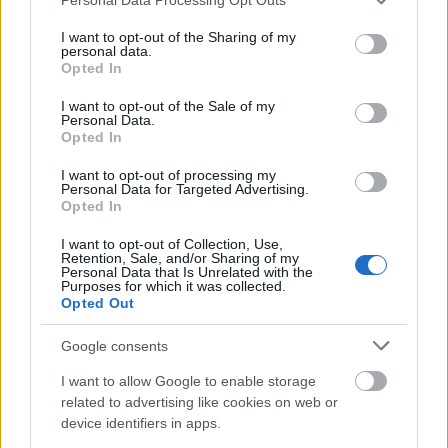
fie legat de greutatea ta corporală. A fost efectuat
services and may gather and store information including but
not limited to your visit or usage behaviour. You may click to
I want to opt-out of the Sharing of my
un
studiu
care a urmărit peste 21.000 de oameni
personal data.
grant or deny consent to Google and its third-party tags to
Opted In
timp de trei ani, studiu în urma căruia a fost găsită
use your data for below specified purposes in below Google
o posibilă legătură între somnul inconfortabil și
consent section.
I want to opt-out of the Sale of my
Personal Data.
creșterea în greutate. Corespondenții care au
Opted In
dormit cinci sau mai puține ore pe noapte au avut
I want to opt-out of processing my
mai multe șanse de a se îngrășa. Persoanele care
Personal Data for Targeted Advertising.
Opted In
dorm dezbrăcate trebuie să știe că acest lucru le
ajută și la procesul de ardere a caloriilor. Conform
I want to opt-out of Collection, Use,
Retention, Sale, and/or Sharing of my
cercetărilor, expunerea corpului la temperaturi mai
Personal Data that Is Unrelated with the
Purposes for which it was collected.
scăzute de 19° Celsius crește arderile de grăsime.
Opted Out
6. Vei avea un risc scăzut de a dezvolta boli de
Google consents
inimă și diabet de tip 2
I want to allow Google to enable storage
related to advertising like cookies on web or
device identifiers in apps.