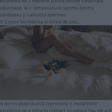
excelentă de a menține părțile intime sănătoase,
răcoroase, la o temperatură optimă pentru
sănătatea și calitatea spermei.
9. Crește încrederea și stima de sine
A dormi dezbrăcat/ă reprezintă o modalitate
excelentă de a intra în contact cu corpul tău, de a-ți