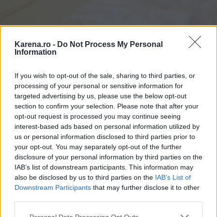
Karena.ro -
Do Not Process My Personal
Information
If you wish to opt-out of the sale, sharing to third parties, or
processing of your personal or sensitive information for
Un alt motiv pentru care te sfătuim să dormi fără
targeted advertising by us, please use the below opt-out
haine este faptul că această decizie poate ajuta la
section to confirm your selection. Please note that after your
reducerea stresului și anxietății. Dacă nu dormi
opt-out request is processed you may continue seeing
interest-based ads based on personal information utilized by
bine, oboseala va avea un impact major asupra
us or personal information disclosed to third parties prior to
nivelului tău de stres de anxietate și poate
your opt-out. You may separately opt-out of the further
reprezenta un
factor
important pentru instalarea
disclosure of your personal information by third parties on the
IAB’s list of downstream participants. This information may
depresiei.
also be disclosed by us to third parties on the
IAB’s List of
5. Nu te vei mai îngrășa!
Downstream Participants
that may further disclose it to other
Dacă întâmpini probleme în a adormi repede sau în
third parties.
a dormi bine, este foarte posibil ca acest lucru să
Please note that this website/app uses one or more Google
Personal Data Processing Opt Outs