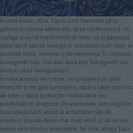
În vara anului 2024, Taurii sunt favorizați să își
găsească iubirea adevărată, să se căsătorească, să
câștige o sumă importantă de bani, să-și găsească
jobul dorit sau să meargă în concediul mult visat. Ia
lucrurile încet, menține-ți perseverența, fii constant
în alegerile tale, mai ales dacă ești îndrăgostit sau
dorești să te îndrăgostești.
În vara aceasta vei crește, vei prospera pe plan
financiar și vei găsi jumătatea, dacă o cauți suficient
de bine și dacă îți deschizi inima către noi
posibilități în dragoste. De asemenea, astrologiii te
încurajează să fii atent la activitățile tale de
moment și unde depui mai mult efort și să nu lași
lumea să-ți dicteze prioritățile. Nu uita, dragă Taur,