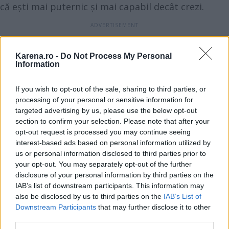
că ești mai puternic și mai capabil decât crezi.
Scorpion
Scorpionul își vindecă sufletul și primește
Karena.ro -
Do Not Process My Personal
Information
oportunități impresionante din partea Universului
și astrelor. Nativii vor ieși învingători în orice
If you wish to opt-out of the sale, sharing to third parties, or
situație vor fi puși și vor urca pe scara socială și
processing of your personal or sensitive information for
financiară până la jumătatea lunii august, mai ales
targeted advertising by us, please use the below opt-out
section to confirm your selection. Please note that after your
dacă sunt antreprenori sau proprietarii unei mici
opt-out request is processed you may continue seeing
afaceri ori dacă doresc să se lanseze în
interest-based ads based on personal information utilized by
antreprenoriat. Nici dragostea nu vă va ocoli, dragi
us or personal information disclosed to third parties prior to
your opt-out. You may separately opt-out of the further
Scorpioni, și veți avea șansa ca în vara anului 2024
disclosure of your personal information by third parties on the
să renunțați la frustrările legate de anumiți foști, să
IAB’s list of downstream participants. This information may
vă eliberați inima și să găsiți persoana care vă este
also be disclosed by us to third parties on the
IAB’s List of
Downstream Participants
that may further disclose it to other
menită.
third parties.