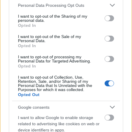
Vezi și
Please note that this website/app uses one or more Google
Personal Data Processing Opt Outs
services and may gather and store information including but
Toamna lacrimilor amare: trei zodii vor
not limited to your visit or usage behaviour. You may click to
I want to opt-out of the Sharing of my
personal data.
avea numai de suferit
grant or deny consent to Google and its third-party tags to
Opted In
use your data for below specified purposes in below Google
2 zodii care pot pierde totul în vara
consent section.
I want to opt-out of the Sale of my
Personal Data.
anului 2024
Opted In
I want to opt-out of processing my
5 zodii care vor îmbătrâni frumos
Personal Data for Targeted Advertising.
Opted In
Rac
I want to opt-out of Collection, Use,
Retention, Sale, and/or Sharing of my
Personal Data that Is Unrelated with the
Purposes for which it was collected.
Opted Out
Google consents
I want to allow Google to enable storage
related to advertising like cookies on web or
device identifiers in apps.