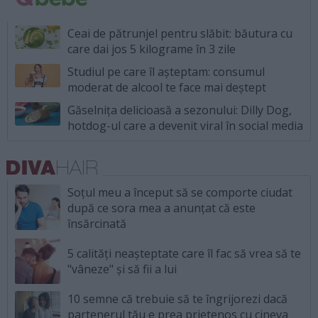
Ceai de pătrunjel pentru slăbit: băutura cu
care dai jos 5 kilograme în 3 zile
Studiul pe care îl așteptam: consumul
moderat de alcool te face mai deștept
Găselnița delicioasă a sezonului: Dilly Dog,
hotdog-ul care a devenit viral în social media
Soțul meu a început să se comporte ciudat
după ce sora mea a anunțat că este
însărcinată
5 calități neașteptate care îl fac să vrea să te
"vâneze" și să fii a lui
10 semne că trebuie să te îngrijorezi dacă
partenerul tău e prea prietenos cu cineva