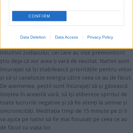
plângă, să se curețe de povara care le stă pe umeri
și în suflet și să își deschidă inima către găsirea
CONFIRM
iubirii adevărate, pentru că astrele nu îi vor
dezamăgi!
Pești
Data Deletion
Data Access
Privacy Policy
Pentru Pești, Universul conspiră în favoarea lor.
Intuitivii zodiacului, cei care au vise premonitorii
știu deja că vor avea o vară de neuitat. Nativii sunt
încurajați să își stabilească prioritățile pentru viitor
și să-și canalizeze energia către ceea ce au de făcut.
De asemenea, peștii sunt încurajați să-și găsească
liniștea în această vară, să își elibereze spiritul de
toate lucrurile negative și să fie atenți la semne și
sincronicități. Meditația timp de 15 minute pe zi îi
va ajuta pe nativi să fie mai focusați pe ceea ce au
de făcut cu viața lor.