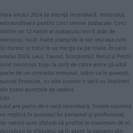
Vara anului 2024 se anunță incendiară, minunată,
extraordinară pentru cinci semne zodiacale. Cinci
dintre cei 12 nativi ai zodiacului vor fi atât de
norocoși, încât toate planurile le vor ieși așa cum
își doresc și totul le va merge ca pe roate. În vara
anului 2024, Leul, Taurul, Scorpionul, Racul și Peștii
sunt norocoșii trași la sorți de către astre să aibă
parte de un concediu minunat, iubiri ca în povești,
succes financiar, cu alte cuvinte o vară cu împliniri
din toate punctele de vedere.
Leu
Leul are parte de o vară incendiară, forțele cosmice
se implică în succesul lui personal și profesional,
iar nativii sunt sfătuiți să profite la maximum de el.
Astrologii te sfătuiesc să fii atent la oamenii din