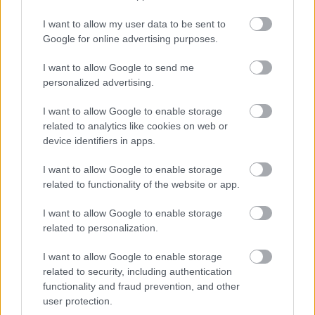
I want to allow my user data to be sent to
Google for online advertising purposes.
I want to allow Google to send me
personalized advertising.
I want to allow Google to enable storage
related to analytics like cookies on web or
device identifiers in apps.
Emotivii și sensibilii zodiacului, Racii vor deveni
I want to allow Google to enable storage
puternici și de neoprit. De regulă, Racul este atât
related to functionality of the website or app.
de sensibil, încât nu știe ce putere se ascunde
I want to allow Google to enable storage
înăuntrul sufletului său și faptul că mintea sa este
related to personalization.
o comoară, iar meditația îl ajută pe nativ să scoată
I want to allow Google to enable storage
la suprafață toate calitățile care îi vor surprinde pe
related to security, including authentication
cei dragi. Racii care s-au confruntat cu dezamăgiri
functionality and fraud prevention, and other
în trecut, mai ales în dragoste, sunt încurajați să
user protection.