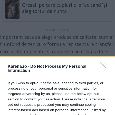
Greșeli pe care cuplurile le fac cand își
aleg tortul de nuntă
Important este sa alegi produse de calitate, cum ar
fi un
fond de ten
cu o formula rezistenta la transfer,
care arata impecabil si ramane placut la purtare
toata ziua. Daca are si factor de protectie solara, cu
atat mai bine.Detalii
aici
.
Karena.ro -
Do Not Process My Personal
Information
Ingrijeste-ti pielea
Chiar daca esti in vacanta, pielea ta are nevoie in
If you wish to opt-out of the sale, sharing to third parties, or
continuare de o ingrijire adecvata. Ba chiar de
processing of your personal or sensitive information for
ingrijire suplimentara, in cazul in care vei sta la
targeted advertising by us, please use the below opt-out
section to confirm your selection. Please note that after your
plaja toata ziua si te vei bucura de apa sarata din
opt-out request is processed you may continue seeing
mare. Cel mai important este sa aplici o lotiune cu
interest-based ads based on personal information utilized by