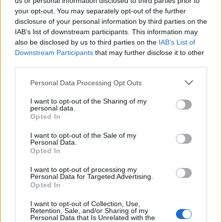
factor ridicat de protectie solara. Aplica din nou
us or personal information disclosed to third parties prior to
your opt-out. You may separately opt-out of the further
lotiunea, cand iesi din apa sau la fiecare doua ore.
disclosure of your personal information by third parties on the
IAB’s list of downstream participants. This information may
also be disclosed by us to third parties on the
IAB’s List of
De asemenea, pune in bagaj exfoliantul si crema
Downstream Participants
that may further disclose it to other
hidratanta preferate. Vei avea nevoie de ele, ca sa
third parties.
iti pastrezi ritualul zilnic de ingrijire.
Please note that this website/app uses one or more Google
Personal Data Processing Opt Outs
Nu uita de par
services and may gather and store information including but
Ia cu tine samponul, balsamul sau masca de par,
not limited to your visit or usage behaviour. You may click to
I want to opt-out of the Sharing of my
personal data.
grant or deny consent to Google and its third-party tags to
mai ales daca parul tau are nevoie de multa
Opted In
use your data for below specified purposes in below Google
ingrijire, ca sa arate bine. In plus, apa sarata iti
consent section.
I want to opt-out of the Sale of my
Personal Data.
usuca parul, asa ca e bine sa ai la indemana un
Opted In
balsam hidratant, care sa ii redea stralucirea.
I want to opt-out of processing my
Pentru mai multa protectie impotriva razelor
Personal Data for Targeted Advertising.
ultraviolete, ia cu tine si cateva palarii sau esarfe
Opted In
colorate. Vor arata grozav nu doar pe plaja, ci si
I want to opt-out of Collection, Use,
Retention, Sale, and/or Sharing of my
cand va veti plimba prin oras sau cand veti iesi la o
Personal Data that Is Unrelated with the