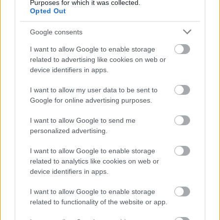
Purposes for which it was collected.
cina romantica.
Opted Out
Pregateste-te in avans
Parul si pielea ta vor avea nevoie de ingrijire si pe
Google consents
durata vacantei. Dar, cand vine vorba de
I want to allow Google to enable storage
manichiura si pedichiura semipermanenta, poti sa
related to advertising like cookies on web or
device identifiers in apps.
bifezi acest aspect dinainte sa pleci in luna de
miere. Asa ca ramai cu o grija in minus in vacanta si
I want to allow my user data to be sent to
cu unghii care arata grozav chiar si dupa o sesiune
Google for online advertising purposes.
de inot.
I want to allow Google to send me
Bineinteles ca ai nevoie si de o sedinta de epilare
personalized advertising.
sau, daca e absolut necesar, de o programare la
I want to allow Google to enable storage
vopsit. Tot in avans poti sa iti pui si gene false, ca
related to analytics like cookies on web or
sa scapi de grija mascarei si sa simplifici rutina de
device identifiers in apps.
makeup.
I want to allow Google to enable storage
Imbraca-te adecvat
related to functionality of the website or app.
Nu e absolut necesar sa ai cele mai noi outfituri