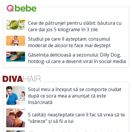
Ceai de pătrunjel pentru slăbit: băutura cu
care dai jos 5 kilograme în 3 zile
Studiul pe care îl așteptam: consumul
moderat de alcool te face mai deștept
Găselnița delicioasă a sezonului: Dilly Dog,
hotdog-ul care a devenit viral în social media
Soțul meu a început să se comporte ciudat
după ce sora mea a anunțat că este
însărcinată
5 calități neașteptate care îl fac să vrea să te
"vâneze" și să fii a lui