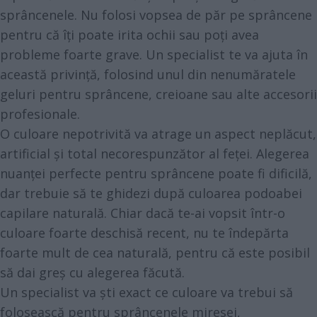
sprâncenele. Nu folosi vopsea de păr pe sprâncene
pentru că îți poate irita ochii sau poți avea
probleme foarte grave. Un specialist te va ajuta în
această privință, folosind unul din nenumăratele
geluri pentru sprâncene, creioane sau alte accesorii
profesionale.
O culoare nepotrivită va atrage un aspect neplăcut,
artificial și total necorespunzător al feței. Alegerea
nuanței perfecte pentru sprâncene poate fi dificilă,
dar trebuie să te ghidezi după culoarea podoabei
capilare naturală. Chiar dacă te-ai vopsit într-o
culoare foarte deschisă recent, nu te îndepărta
foarte mult de cea naturală, pentru că este posibil
să dai greș cu alegerea făcută.
Un specialist va ști exact ce culoare va trebui să
folosească pentru sprâncenele miresei,