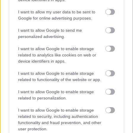
mai lată decât bărbia, pomeții sunt proeminenți și
maxilarul mic, în formă ovală, se vor potrivi
I want to allow my user data to be sent to
Google for online advertising purposes.
sprâncenele ascuțite și groase.
Pentru fața rotundă, pe de altă parte, sprâncenele
I want to allow Google to send me
arcuite sunt cele mai potrivite, deoarece
personalized advertising.
evidențiază privirea într-un mod foarte plăcut.
I want to allow Google to enable storage
Viitoarea mireasă cu o față alungită va fi și mai
related to analytics like cookies on web or
frumoasă dacă forma sprâncenelor va fi dreaptă,
device identifiers in apps.
plată și mai groasă, pentru a crea un echilibru între
I want to allow Google to enable storage
zonele fețe. Fața pătrată, cu trăsături puternice
related to functionality of the website or app.
bine definite, mai ales ale maxilarului, va fi
I want to allow Google to enable storage
conturată perfect cu sprâncenele în formă de S.
related to personalization.
I want to allow Google to enable storage
Dacă viitoarea mireasă are fața în formă de inimă,
related to security, including authentication
denumită și triunghiulară, atunci sprâncenele
functionality and fraud prevention, and other
user protection.
rotunjite sunt ideale, creând o formă de inimă,