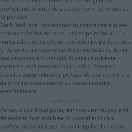
indicat să le lași să crească și să mergi la un
profesionist înainte de ziua cea mare, cerându-i să
te penseze.
Dacă, însă, acel profesionist folosește ceara și are
recomandări foarte bune, lasă-te pe mâna lui. Cu
multă răbdare, talent, un profesionist perfecționist
îți va contura în așa fel sprâncenele încât nu te vei
mai recunoaște în oglindă. În ceea ce privește
costurile, atât pensatul clasic, cât și folosirea
benzilor sau produselor pe bază de ceară pentru a
da o formă sprâncenelor au costuri relative
asemănătoare.
Pensatul costă mai puțin, dar conturul reușește să
fie realizat mult mai bine, în condițiile în care
profesionistul lucrează fir cu fir. Epilatul cu ceară