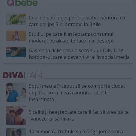
Ceai de pătrunjel pentru slăbit: băutura cu
care dai jos 5 kilograme în 3 zile
Studiul pe care îl așteptam: consumul
moderat de alcool te face mai deștept
Găselnița delicioasă a sezonului: Dilly Dog,
hotdog-ul care a devenit viral în social media
Soțul meu a început să se comporte ciudat
după ce sora mea a anunțat că este
însărcinată
5 calități neașteptate care îl fac să vrea să te
"vâneze" și să fii a lui
10 semne că trebuie să te îngrijorezi dacă