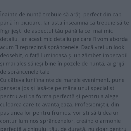
Înainte de nuntă trebuie să arăți perfect din cap
până în picioare. Iar asta înseamnă că trebuie să te
îngrijești de aspectul tău până la cel mai mic
detaliu. Iar acest mic detaliu pe care îl vom aborda
acum îl reprezintă sprâncenele. Dacă vrei un look
deosebit, o față luminoasă și un zâmbet impecabil
și mai ales să ieși bine în pozele de nuntă, ai grijă
de sprâncenele tale.
Cu câteva luni înainte de marele eveniment, pune
penseta jos și lasă-te pe mâna unui specialist
pentru a-ți da forma perfectă și pentru a alege
culoarea care te avantajează. Profesioniștii, din
pasiunea lor pentru frumos, vor ști să-ți dea un
contur luminos sprâncenelor, creând o armonie
perfectă a chipului tău, de durată, nu doar pentru