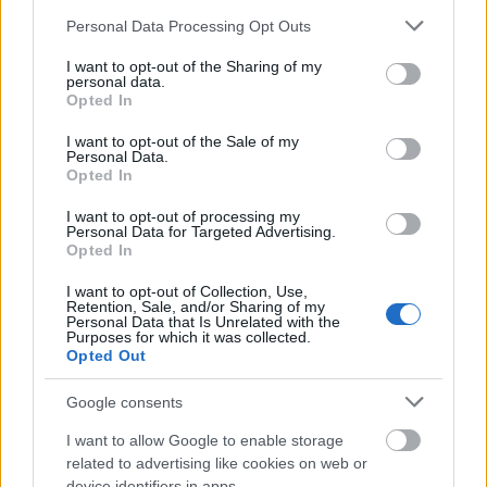
Please note that this website/app uses one or more Google
Personal Data Processing Opt Outs
services and may gather and store information including but
not limited to your visit or usage behaviour. You may click to
I want to opt-out of the Sharing of my
personal data.
grant or deny consent to Google and its third-party tags to
Opted In
use your data for below specified purposes in below Google
consent section.
I want to opt-out of the Sale of my
Personal Data.
Opted In
Din acest punct de vedere, tot un profesionist te
I want to opt-out of processing my
poate ajuta. Există numeroase forme pentru
Personal Data for Targeted Advertising.
Opted In
sprâncene, chiar dacă nu erai familiarizată cu
aceste noțiuni. Așadar, există sprâncene rotunde,
I want to opt-out of Collection, Use,
Retention, Sale, and/or Sharing of my
ascuțite, arcuite sau în formă de S și le poți
Personal Data that Is Unrelated with the
Purposes for which it was collected.
recunoaște foarte ușor după denumire. Forma
Opted Out
sprâncenelor se poate alege în funcție de modul
Google consents
natural de creștere al acestora, de forma feței și de
trăsăturile viitoarei mirese.
I want to allow Google to enable storage
related to advertising like cookies on web or
Pentru fața ovală, în care dimensiunea frunții este
device identifiers in apps.