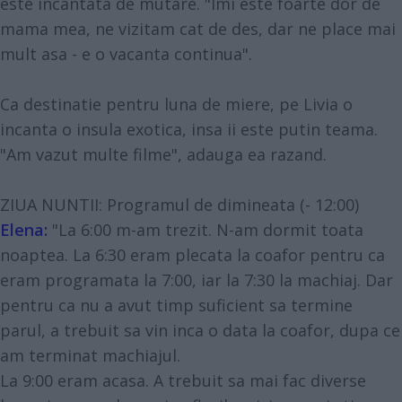
este incantata de mutare. "Imi este foarte dor de
mama mea, ne vizitam cat de des, dar ne place mai
mult asa - e o vacanta continua".
Ca destinatie pentru luna de miere, pe Livia o
incanta o insula exotica, insa ii este putin teama.
"Am vazut multe filme", adauga ea razand.
ZIUA NUNTII: Programul de dimineata (- 12:00)
Elena:
"La 6:00 m-am trezit. N-am dormit toata
noaptea. La 6:30 eram plecata la coafor pentru ca
eram programata la 7:00, iar la 7:30 la machiaj. Dar
pentru ca nu a avut timp suficient sa termine
parul, a trebuit sa vin inca o data la coafor, dupa ce
am terminat machiajul.
La 9:00 eram acasa. A trebuit sa mai fac diverse