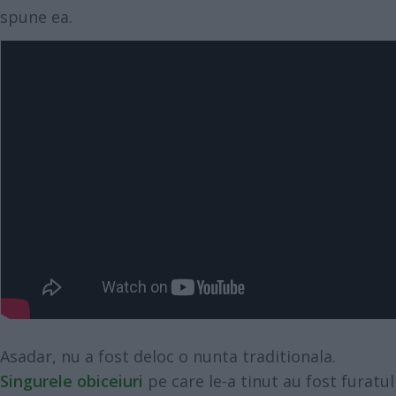
spune ea.
Asadar, nu a fost deloc o nunta traditionala.
Singurele obiceiuri
pe care le-a tinut au fost furatul