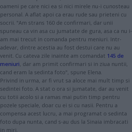
oameni pe care nici ea si nici mirele nu-i cunosteau
personal. A aflat apoi ca erau rude sau prieteni cu
socrii. "Am strans 160 de confirmari, dar unii
spuneau ca vin asa cu jumatate de gura, asa ca nu i-
am mai trecut in comanda pentru meniuri. Intr-
adevar, dintre acestia au fost destui care nu au
venit. Cu cateva zile inainte am comandat
145 de
meniuri
, dar am primit confirmari si in ziua nuntii,
cand eram la sedinta foto", spune Elena.
Privind in urma, ar fi vrut sa aloce mai mult timp si
sedintei foto. A stat o ora si jumatate, dar au venit
cu totii acolo si a ramas mai putin timp pentru
pozele speciale, doar cu ei si cu nasii. Pentru a
compensa acest lucru, a mai programat o sedinta
foto dupa nunta, cand s-au dus la Sinaia imbracati
in miri.