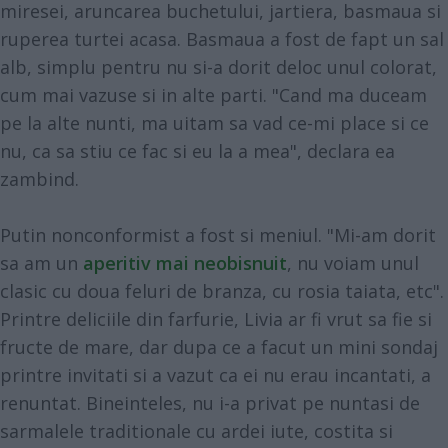
miresei, aruncarea buchetului, jartiera, basmaua si
ruperea turtei acasa. Basmaua a fost de fapt un sal
alb, simplu pentru nu si-a dorit deloc unul colorat,
cum mai vazuse si in alte parti. "Cand ma duceam
pe la alte nunti, ma uitam sa vad ce-mi place si ce
nu, ca sa stiu ce fac si eu la a mea", declara ea
zambind.
Putin nonconformist a fost si meniul. "Mi-am dorit
sa am un
aperitiv mai neobisnuit
, nu voiam unul
clasic cu doua feluri de branza, cu rosia taiata, etc".
Printre deliciile din farfurie, Livia ar fi vrut sa fie si
fructe de mare, dar dupa ce a facut un mini sondaj
printre invitati si a vazut ca ei nu erau incantati, a
renuntat. Bineinteles, nu i-a privat pe nuntasi de
sarmalele traditionale cu ardei iute, costita si