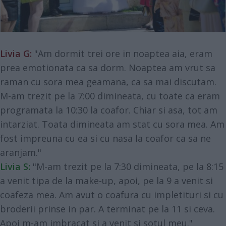
Livia G:
"Am dormit trei ore in noaptea aia, eram
prea emotionata ca sa dorm. Noaptea am vrut sa
raman cu sora mea geamana, ca sa mai discutam.
M-am trezit pe la 7:00 dimineata, cu toate ca eram
programata la 10:30 la coafor. Chiar si asa, tot am
intarziat. Toata dimineata am stat cu sora mea. Am
fost impreuna cu ea si cu nasa la coafor ca sa ne
aranjam."
Livia S:
"M-am trezit pe la 7:30 dimineata, pe la 8:15
a venit tipa de la make-up, apoi, pe la 9 a venit si
coafeza mea. Am avut o coafura cu impletituri si cu
broderii prinse in par. A terminat pe la 11 si ceva.
Apoi m-am imbracat si a venit si sotul meu."