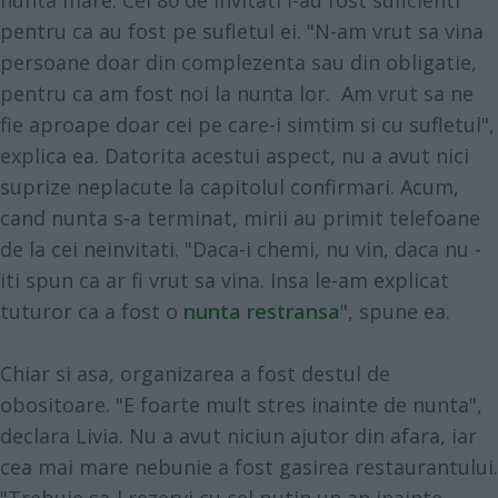
nunta mare. Cei 80 de invitati i-au fost suficienti
pentru ca au fost pe sufletul ei. "N-am vrut sa vina
persoane doar din complezenta sau din obligatie,
pentru ca am fost noi la nunta lor. Am vrut sa ne
fie aproape doar cei pe care-i simtim si cu sufletul",
explica ea. Datorita acestui aspect, nu a avut nici
suprize neplacute la capitolul confirmari. Acum,
cand nunta s-a terminat, mirii au primit telefoane
de la cei neinvitati. "Daca-i chemi, nu vin, daca nu -
iti spun ca ar fi vrut sa vina. Insa le-am explicat
tuturor ca a fost o
nunta restransa
", spune ea.
Chiar si asa, organizarea a fost destul de
obositoare. "E foarte mult stres inainte de nunta",
declara Livia. Nu a avut niciun ajutor din afara, iar
cea mai mare nebunie a fost gasirea restaurantului.