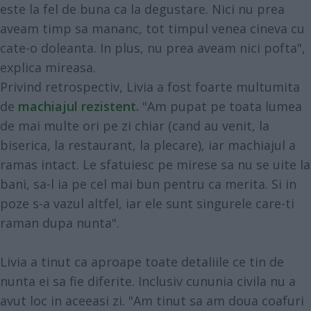
este la fel de buna ca la degustare. Nici nu prea
aveam timp sa mananc, tot timpul venea cineva cu
cate-o doleanta. In plus, nu prea aveam nici pofta",
explica mireasa.
Privind retrospectiv, Livia a fost foarte multumita
de
machiajul rezistent.
"Am pupat pe toata lumea
de mai multe ori pe zi chiar (cand au venit, la
biserica, la restaurant, la plecare), iar machiajul a
ramas intact. Le sfatuiesc pe mirese sa nu se uite la
bani, sa-l ia pe cel mai bun pentru ca merita. Si in
poze s-a vazul altfel, iar ele sunt singurele care-ti
raman dupa nunta".
Livia a tinut ca aproape toate detaliile ce tin de
nunta ei sa fie diferite. Inclusiv cununia civila nu a
avut loc in aceeasi zi. "Am tinut sa am doua coafuri