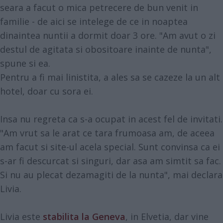
seara a facut o mica petrecere de bun venit in
familie - de aici se intelege de ce in noaptea
dinaintea nuntii a dormit doar 3 ore. "Am avut o zi
destul de agitata si obositoare inainte de nunta",
spune si ea.
Pentru a fi mai linistita, a ales sa se cazeze la un alt
hotel, doar cu sora ei.
Insa nu regreta ca s-a ocupat in acest fel de invitati.
"Am vrut sa le arat ce tara frumoasa am, de aceea
am facut si site-ul acela special. Sunt convinsa ca ei
s-ar fi descurcat si singuri, dar asa am simtit sa fac.
Si nu au plecat dezamagiti de la nunta", mai declara
Livia.
Livia este
stabilita la Geneva
, in Elvetia, dar vine