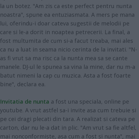
la un botez. "Am zis ca este perfect pentru nunta
noastra", spune ea entuziasmata. A mers pe mana
lui, oferindu-i doar cateva sugestii de melodii pe
care si le-a dorit in noaptea petrecerii. La final, a
fost multumita de cum si-a facut treaba, mai ales
ca nu a luat in seama nicio cerinta de la invitati. "N-
as fi vrut sa ma risc ca la nunta mea sa se cante
manele. DJ-ul le spunea sa vina la mine, dar nu m-a
batut nimeni la cap cu muzica. Asta a fost foarte
bine", declara ea.
Invitatia de nunta
a fost una speciala, online pe
youtube. A vrut astfel sa-i invite asa cum trebuie si
pe cei dragi plecati din tara. A realizat si cateva pe
carton, dar nu le-a dat in plic. "Am vrut sa fie altfel,
mai nonconformiste, asa cum a fost si nunta", mai