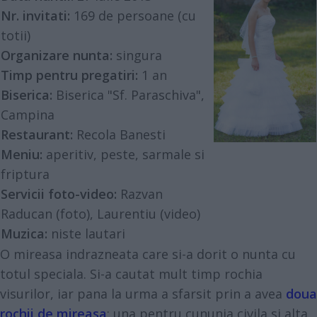
Nr. invitati:
169 de persoane (cu
totii)
Organizare nunta:
singura
Timp pentru pregatiri:
1 an
Biserica:
Biserica "Sf. Paraschiva",
Campina
Restaurant:
Recola Banesti
Meniu:
aperitiv, peste, sarmale si
friptura
Servicii foto-video:
Razvan
Raducan (foto), Laurentiu (video)
Muzica:
niste lautari
O mireasa indrazneata care si-a dorit o nunta cu
totul speciala. Si-a cautat mult timp rochia
visurilor, iar pana la urma a sfarsit prin a avea
doua
rochii de mireasa
: una pentru cununia civila si alta