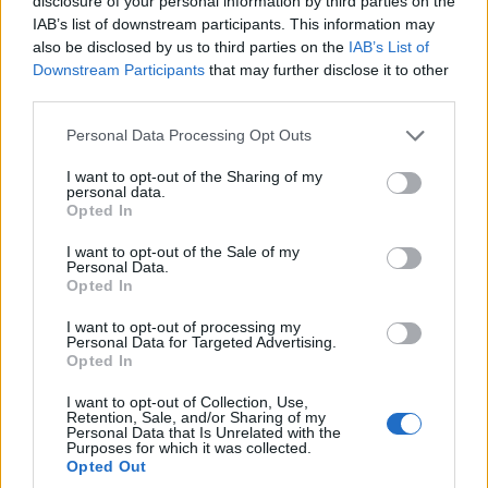
disclosure of your personal information by third parties on the
La capitolul organizare, mireasa a ales si o
agentie
,
IAB’s list of downstream participants. This information may
Events by Carmen Ionita. "Carmen m-a ajutat foarte
also be disclosed by us to third parties on the
IAB’s List of
mult. Ea s-a ocupat de tot, bineinteles ca eu faceam
Downstream Participants
that may further disclose it to other
third parties.
alegerile, dar ea se ocupa de organizare. Mi-ar fi
fost mult mai greu fara ea. A stat cu noi toata
Please note that this website/app uses one or more Google
Personal Data Processing Opt Outs
services and may gather and store information including but
seara, ca totul sa iasa bine, dar imi pare rau ca nu a
not limited to your visit or usage behaviour. You may click to
I want to opt-out of the Sharing of my
venit ca invitata, sa se bucure de eveniment",
personal data.
grant or deny consent to Google and its third-party tags to
Opted In
spune Livia.
use your data for below specified purposes in below Google
consent section.
Si de fotograf a fost multumita. "M-am inteles
I want to opt-out of the Sale of my
Personal Data.
foarte bine cu el, era foarte atent. Este foarte
Opted In
important sa-ti placa de el". Pentru ca nu au reusit
I want to opt-out of processing my
imediat dupa nunta sa faca o sedinta foto speciala,
Personal Data for Targeted Advertising.
Opted In
"Trash the Dress", au reprogramat-o pentru la
anu', in Elvetia.
I want to opt-out of Collection, Use,
Retention, Sale, and/or Sharing of my
Personal Data that Is Unrelated with the
Livia si-a dorit si candy-bar, fiind o mare
Purposes for which it was collected.
Opted Out
gurmanda si iubitoare de dulciuri. "I-am