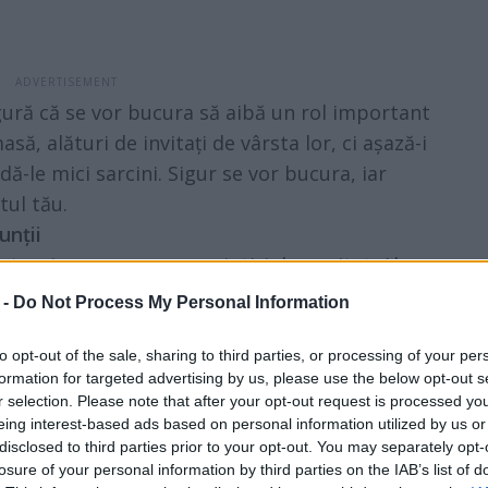
sigură că se vor bucura să aibă un rol important
să, alături de invitați de vârsta lor, ci așază-i
dă-le mici sarcini. Sigur se vor bucura, iar
tul tău.
unții
ternic, care va crea amintiri de neuitat. Alege
rte din tema ta de nuntă. Îl poți include în
 -
Do Not Process My Personal Information
care să le dai în loc de mărturii.
to opt-out of the sale, sharing to third parties, or processing of your per
formation for targeted advertising by us, please use the below opt-out s
r selection. Please note that after your opt-out request is processed y
eing interest-based ads based on personal information utilized by us or
disclosed to third parties prior to your opt-out. You may separately opt-
îți vor face ținuta să pară mai
losure of your personal information by third parties on the IAB’s list of