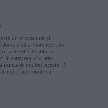
u
3
 este un proces unic și
u dorește să-și marcheze ziua
e să le reflecte stilul și
ti în căutarea unor idei
acă nunta de neuitat, aceste 13
 să obții o ceremonie cu