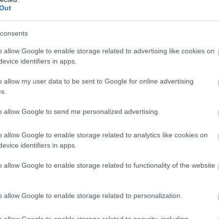
Out
âncăruri sau băuturi preferate. Așa îi vei avea
lângă tine, dar au însemnat mult.
consents
t-uri pentru toată lumea
o allow Google to enable storage related to advertising like cookies on
ceputul petrecerii, pentru a da startul
evice identifiers in apps.
 care doar să îi ridice pe invitați de la masă.
o allow my user data to be sent to Google for online advertising
s.
și un cod QR pentru ca invitații să-și
a specială.
to allow Google to send me personalized advertising.
 și mergeți împreună spre altar, pentru un
o allow Google to enable storage related to analytics like cookies on
evice identifiers in apps.
impresionați.
media
o allow Google to enable storage related to functionality of the website
că telefoanele în timpul petrecerii, pentru a
 dar într-un interval de timp dedicat.
o allow Google to enable storage related to personalization.
ervire
cepției într-unul interactiv, cu un perete de
o allow Google to enable storage related to security, including