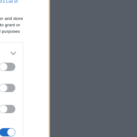
B’s List of
er and store
to grant or
ed purposes