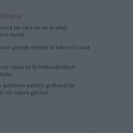
ătoare
hiura pe care sa nu le alegi
ntru nunta
și vor pierde mințile în iubire în vara
 vor ajuta să îți îmbunătătești
nului
 accesorii pentru grătarul de
ți vor ușura gătitul