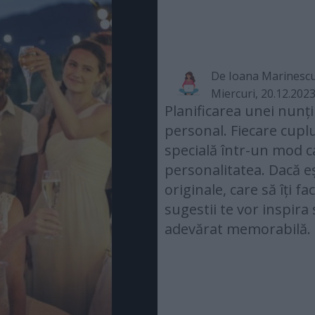
De
Ioana Marinesc
Miercuri, 20.12.202
Planificarea unei nunți
personal. Fiecare cupl
specială într-un mod car
personalitatea. Dacă eș
originale, care să îți f
sugestii te vor inspira
adevărat memorabilă.