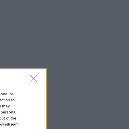
sonal or
ection to
ou may
 personal
out of the
 downstream