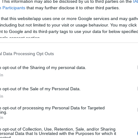
24
. This information may also be disclosed by us to third parties on the
IA
Participants
that may further disclose it to other third parties.
care îți vor crește încrederea în
 that this website/app uses one or more Google services and may gath
including but not limited to your visit or usage behaviour. You may click 
 to Google and its third-party tags to use your data for below specifi
spiratie care te vor apropia de
ogle consent section.
l Data Processing Opt Outs
t de la nuntă în fotografii la minut. Le poți
o opt-out of the Sharing of my personal data.
In
o opt-out of the Sale of my Personal Data.
masa de nuntă
In
la care vor sta invitații câteva strofe de
to opt-out of processing my Personal Data for Targeted
ine relația dintre tine și soțul tău. Sigur vor
ing.
In
are nu mai sunt printre voi
o opt-out of Collection, Use, Retention, Sale, and/or Sharing
ersonal Data that Is Unrelated with the Purposes for which it
in familie cu o masă specială, decorată cu
lected.