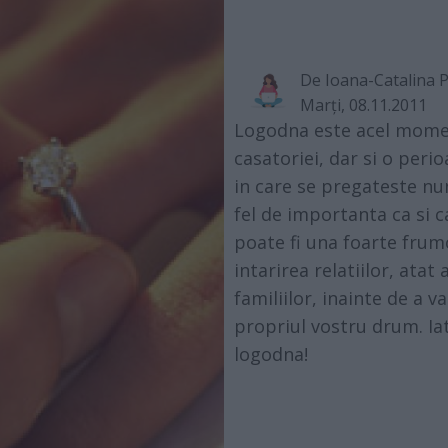
De
Ioana-Catalina 
Marţi, 08.11.2011
Logodna este acel mome
casatoriei, dar si o peri
in care se pregateste nu
fel de importanta ca si 
poate fi una foarte frum
intarirea relatiilor, atat
familiilor, inainte de a v
propriul vostru drum. Iat
logodna!