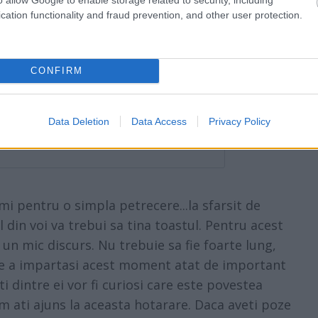
cation functionality and fraud prevention, and other user protection.
 mulți tineri aleg sa doarmă de la
CONFIRM
l de Rozmarin – tot ce ai nevoie
 sănătos și strălucitor
Data Deletion
Data Access
Privacy Policy
iti cade un diamant de pe inelul de
hemi pentru o simpla petrecere...la sfarsit de
in voi va trebui sa tina toastul. Pentru acest
un mic discurs. Nu trebuie sa fie foarte lung,
de a impartasi acest moment atat de important
lti dintre ei vor fi curiosi care este povestea
m ati ajuns la aceasta hotarare. Daca aveti poze