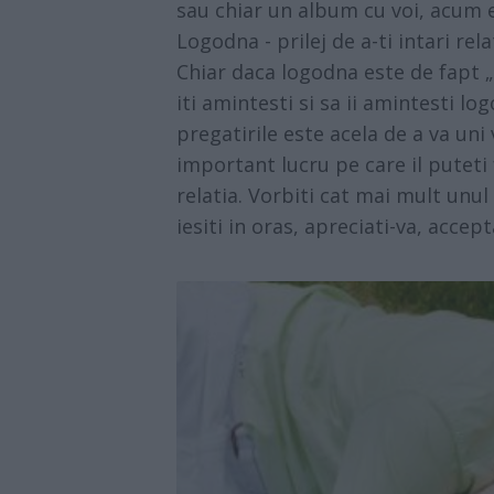
sau chiar un album cu voi, acum e
Logodna - prilej de a-ti intari relat
Chiar daca logodna este de fapt „
iti amintesti si sa ii amintesti l
pregatirile este acela de a va uni 
important lucru pe care il puteti 
relatia. Vorbiti cat mai mult unul 
iesiti in oras, apreciati-va, acce