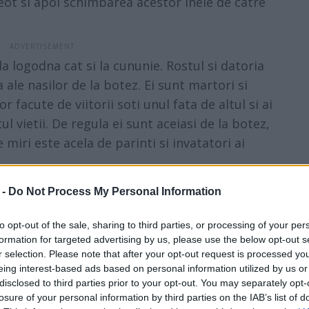
eot si apoi schimbarea acestor inele de catre
la logodna cat si la cununie. Rostul si datoria
 ale nasilor de la botez. Ei sunt martori si
r facute de viitorii soti unul fata de altul si ai
ul vietii. De regula ei sunt aceiasi de la botez,
e miri este acela de parinti si invatatori ai
 -
Do Not Process My Personal Information
a de la 2-3 saptamani, la cativa ani. Daca
re rost sa dai o petrecere special pentru asta.
to opt-out of the sale, sharing to third parties, or processing of your per
e bani in plus. Apoi e nevoie sa te pregatesti
formation for targeted advertising by us, please use the below opt-out s
r selection. Please note that after your opt-out request is processed y
eme. Ai putea de exemplu sa „profiti" de o alta
eing interest-based ads based on personal information utilized by us or
lu ziua unuia dintre voi) la care sa invitati o
disclosed to third parties prior to your opt-out. You may separately opt-
tati si la nunta, si sa faci marele anunt.
losure of your personal information by third parties on the IAB’s list of