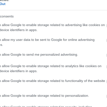
Out
consents
o allow Google to enable storage related to advertising like cookies on
evice identifiers in apps.
o allow my user data to be sent to Google for online advertising
s.
to allow Google to send me personalized advertising.
o allow Google to enable storage related to analytics like cookies on
tii sau in momentul in care ati lansat invitatia
evice identifiers in apps.
 totusi sa va treziti cu vreo surpriza...Cel mai
o allow Google to enable storage related to functionality of the website
este sa nu bagati in seama prea mult cadourile
-le abia dupa ce pleaca toti invitatii.
o allow Google to enable storage related to personalization.
o allow Google to enable storage related to security, including