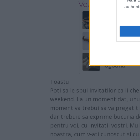
Vezi și
authenti
De ce tot mai
ora 21:00
Uleiul esenția
pentru un păr
Ce faci daca 
logodna
Toastul
Poti sa le spui invitatilor ca ii c
weekend. La un moment dat, unul d
moment va trebui sa va pregatiti 
dar trebuie sa exprime bucuria 
pentru voi, cu invitatii vostri. Mu
noastra, cum v-ati cunoscut si cu