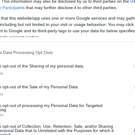
. This information may also be disclosed by us to third parties on the
IA
Participants
that may further disclose it to other third parties.
etrecere de logodna, ar fi bine sa o faci la 3 luni
 that this website/app uses one or more Google services and may gath
 de nunta. Poti sa alegi intre o petrecere
including but not limited to your visit or usage behaviour. You may click 
un cocktail cu bufet suedez sau poti sa faci un
 to Google and its third-party tags to use your data for below specifi
ogle consent section.
el. Orice ai alege, ai grija sa nu te stresezi prea
ul sa para simplu, doar ca un motiv de bucurie si
l Data Processing Opt Outs
re l-ati hotarat impreuna.
o opt-out of the Sharing of my personal data.
In
o opt-out of the Sale of my Personal Data.
In
to opt-out of processing my Personal Data for Targeted
ing.
In
o opt-out of Collection, Use, Retention, Sale, and/or Sharing
ersonal Data that Is Unrelated with the Purposes for which it
lected.