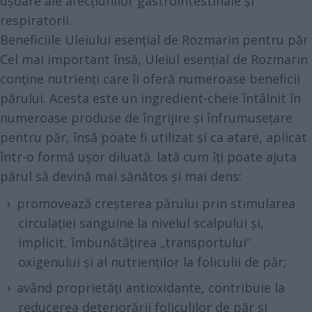
ușoare ale afecțiunilor gastrointestinale și
respiratorii.
Beneficiile Uleiului esențial de Rozmarin pentru păr
Cel mai important însă, Uleiul esențial de Rozmarin
conține nutrienți care îi oferă numeroase beneficii
părului. Acesta este un ingredient-cheie întâlnit în
numeroase produse de îngrijire și înfrumusețare
pentru păr, însă poate fi utilizat și ca atare, aplicat
într-o formă ușor diluată. Iată cum îți poate ajuta
părul să devină mai sănătos și mai dens:
promovează creșterea părului prin stimularea
circulației sanguine la nivelul scalpului și,
implicit, îmbunătățirea „transportului”
oxigenului și al nutrienților la foliculii de păr;
având proprietăți antioxidante, contribuie la
reducerea deteriorării foliculilor de păr și