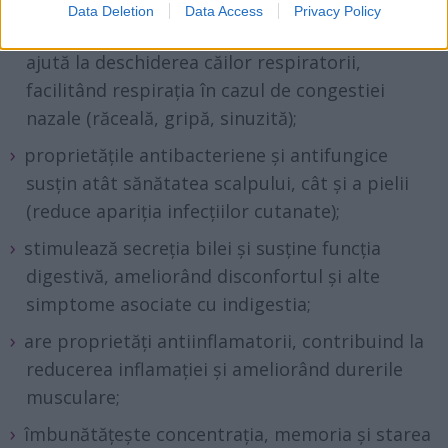
Data Deletion
Data Access
Privacy Policy
are efect expectorant și decongestionant și
ajută la deschiderea căilor respiratorii,
facilitând respirația în cazul de congestiei
nazale (răceală, gripă, sinuzită);
proprietățile antibacteriene și antifungice
susțin atât sănătatea scalpului, cât și a pielii
(reduce apariția infecțiilor cutanate);
stimulează secreția bilei și susține funcția
digestivă, ameliorând disconfortul și alte
simptome asociate cu indigestia;
are proprietăți antiinflamatorii, contribuind la
reducerea inflamației și ameliorând durerile
musculare;
îmbunătățește concentrația, memoria și starea