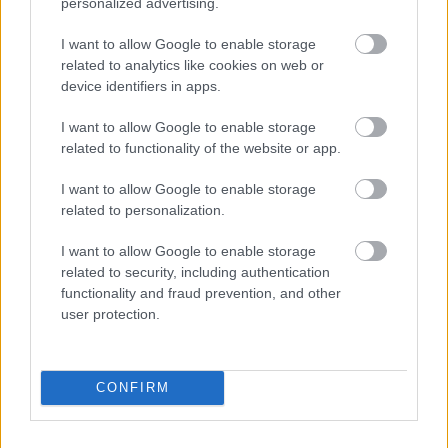
personalized advertising.
Alte beneficii ale Uleiului esențial de Rozmarin
I want to allow Google to enable storage
Pe lângă proprietățile care contribuie la sănătatea
related to analytics like cookies on web or
părului, Uleiul esențial de Rozmarin are și
device identifiers in apps.
proprietăți antiinflamatoare, analgezice,
I want to allow Google to enable storage
antispastice, antioxidante, neuroprotectoare și
related to functionality of the website or app.
expectorante. Astfel, printre beneficiile acestuia se
I want to allow Google to enable storage
numără următoarele:
related to personalization.
I want to allow Google to enable storage
prin stimularea circulației sanguine, contribuie
related to security, including authentication
și la îmbunătățirea texturii pielii și la
functionality and fraud prevention, and other
user protection.
ameliorarea simptomelor asociate cu diverse
afecțiuni dermatologice;
proprietățile antioxidante susțin lupta
CONFIRM
împotriva radicalilor liberi și protejează
celulele de stresul oxidativ;