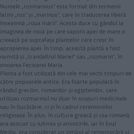
Numele „rosmarinus” este format din termenii
latini „ros” și „marinus”, care în traducerea liberă
înseamnă „roua mării”. Acesta duce cu gândul la
imaginea de rouă pe care vaporii apei de mare o
creează pe suprafața plantelor care cresc în
apropierea apei. În timp, această plantă a fost
numită și „trandafirul Mariei” sau „rozmarin”, în
onoarea Fecioarei Maria.
Planta a fost utilizată din cele mai vechi timpuri de
către popoarele antice. Era foarte populară în
rândul grecilor, romanilor și egiptenilor, care
utilizau rozmarinul nu doar în scopuri medicinale
sau în bucătărie, ci și în cadrul ceremoniilor
religioase. În plus, în cultura greacă și cea romană,
era asociat cu iubirea și amintirile, iar în Evul
Mediu, era considerat un simbol al rememorării și