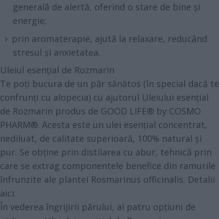
generală de alertă, oferind o stare de bine și
energie;
prin aromaterapie, ajută la relaxare, reducând
stresul și anxietatea.
Uleiul esențial de Rozmarin
Te poți bucura de un păr sănătos (în special dacă te
confrunți cu alopecia) cu ajutorul
Uleiului esențial
de Rozmarin
produs de GOOD LIFE® by COSMO
PHARM®. Acesta este un ulei esențial concentrat,
nediluat, de calitate superioară, 100% natural și
pur. Se obține prin distilarea cu abur, tehnică prin
care se extrag componentele benefice din ramurile
înfrunzite ale plantei Rosmarinus officinalis. Detalii
aici
.
În vederea îngrijirii părului, ai patru opțiuni de