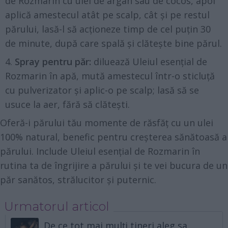
de Rozmarin cu ulei de argan sau de cocos, apoi
aplică amestecul atât pe scalp, cât și pe restul
părului, lasă-l să acționeze timp de cel puțin 30
de minute, după care spală și clătește bine părul.
Spray pentru păr:
diluează Uleiul esențial de
Rozmarin în apă, mută amestecul într-o sticluță
cu pulverizator și aplic-o pe scalp; lasă să se
usuce la aer, fără să clătești.
Oferă-i părului tău momente de răsfăț cu un ulei
100% natural, benefic pentru creșterea sănătoasă a
părului. Include Uleiul esențial de Rozmarin în
rutina ta de îngrijire a părului și te vei bucura de un
păr sanătos, strălucitor și puternic.
Urmatorul articol
De ce tot mai mulți tineri aleg sa