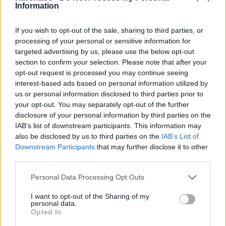
Apa de orez pentru păr: miracol sau
Information
nu?
If you wish to opt-out of the sale, sharing to third parties, or
4 zodii riscă să piardă tot în 2025
processing of your personal or sensitive information for
targeted advertising by us, please use the below opt-out
Funda, accesoriul de par hot in acest
section to confirm your selection. Please note that after your
sezon
opt-out request is processed you may continue seeing
interest-based ads based on personal information utilized by
Uleiul esențial de Rozmarin și alopecia
us or personal information disclosed to third parties prior to
your opt-out. You may separately opt-out of the further
Zilnic pierdem în medie 50-100 de fire de păr, un
disclosure of your personal information by third parties on the
lucru complet normal, ce face parte din ciclul de
IAB’s list of downstream participants. This information may
regenerare și creștere a foliculului pilos. Totuși,
also be disclosed by us to third parties on the
IAB’s List of
Downstream Participants
that may further disclose it to other
dacă se observă o pierdere mai mare (de peste 150
third parties.
de fire de păr pe zi) și o reducere vizibilă a
Please note that this website/app uses one or more Google
densității părului, este posibil să te confrunți cu o
Personal Data Processing Opt Outs
services and may gather and store information including but
afecțiune dermatologică denumită alopecie
not limited to your visit or usage behaviour. You may click to
I want to opt-out of the Sharing of my
personal data.
androgenică.
grant or deny consent to Google and its third-party tags to
Opted In
use your data for below specified purposes in below Google