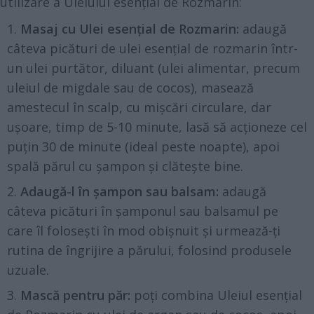
utilizare a Uleiului esențial de Rozmarin:
Masaj cu Ulei esențial de Rozmarin:
adaugă
câteva picături de ulei esențial de rozmarin într-
un ulei purtător, diluant (ulei alimentar, precum
uleiul de migdale sau de cocos), masează
amestecul în scalp, cu mișcări circulare, dar
ușoare, timp de 5-10 minute, lasă să acționeze cel
puțin 30 de minute (ideal peste noapte), apoi
spală părul cu șampon și clătește bine.
Adaugă-l în șampon sau balsam:
adaugă
câteva picături în șamponul sau balsamul pe
care îl folosești în mod obișnuit și urmează-ți
rutina de îngrijire a părului, folosind produsele
uzuale.
Mască pentru păr:
poți combina Uleiul esențial