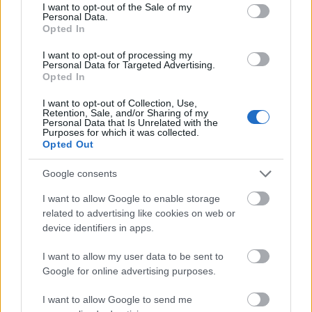
consent section.
I want to opt-out of the Sale of my
Această afecțiune, cunoscută și sub numele de
Personal Data.
Opted In
calviție sau, mai simplu, chelie, este cea mai
frecventă cauza a pierderii premature a părului,
I want to opt-out of processing my
Personal Data for Targeted Advertising.
fiind întâlnită atât la femei, cât și la bărbați. Cauza
Opted In
principală o reprezintă moștenirea genetică, iar
I want to opt-out of Collection, Use,
dezechilibrul hormonal poate contribui la apariția
Retention, Sale, and/or Sharing of my
Personal Data that Is Unrelated with the
și intensitatea alopeciei. Afectează foliculii piloși,
Purposes for which it was collected.
Opted Out
ducând la pierderea excesivă a părului de pe scalp
(de la o rărire ușoară la o pierdere totală).
Google consents
Prin proprietățile sale, Uleiul esențial de Rozmarin
I want to allow Google to enable storage
poate contribui la ameliorarea și tratarea alopeciei,
related to advertising like cookies on web or
device identifiers in apps.
stimulând circulația sanguină de la nivelul scalpului
și susținând creșterea sănătoasă a părului. Este
I want to allow my user data to be sent to
remediul natural pentru alopecie, care ajută la
Google for online advertising purposes.
fortificarea rădăcinii firului de păr, la stimularea
I want to allow Google to send me
foliculilor de păr și la reducerea căderii părului.