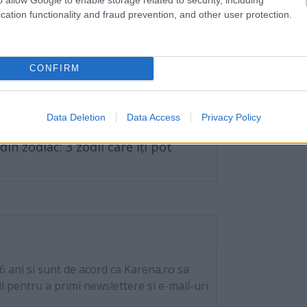
cation functionality and fraud prevention, and other user protection.
fug de dragoste
 mulți tineri aleg sa doarmă de la
CONFIRM
și pierd rapid interesul în dragoste
Data Deletion
Data Access
Privacy Policy
din zodiac: 3 zodii care îți pot
a
 ani si sunt de acord ca Karena.ro sa
l pentru a primi newslettere si e-mail-uri