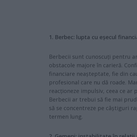
1. Berbec: lupta cu eșecul financi
Berbecii sunt cunoscuți pentru am
obstacole majore în carieră. Conf
financiare neașteptate, fie din cau
profesional care nu dă roade. Mar
reacționeze impulsiv, ceea ce ar p
Berbecii ar trebui să fie mai pruden
să se concentreze pe câștiguri rap
termen lung.
2. Gemeni: instabilitate în relați