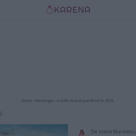
Home
›
Astrologie
›
4 zodii riscă să piardă tot în 2025
5
De
Ioana Marinesc