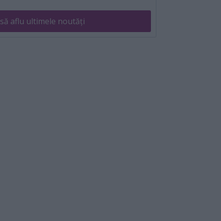
să aflu ultimele noutăți