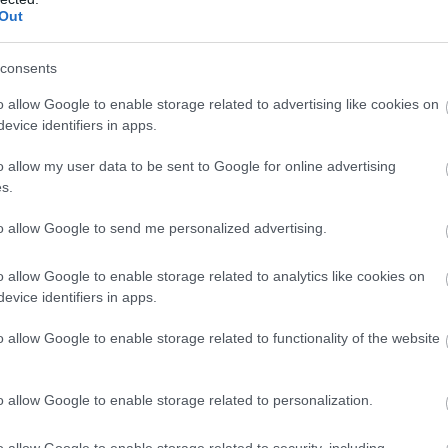
Out
și să analizați cu atenție situațiile înainte de a
ală va fi cheia pentru a evita pierderile.
consents
entru aceste zodii, pierderile nu trebuie privite
o allow Google to enable storage related to advertising like cookies on
rtunitate de creștere. Fiecare final aduce un nou
evice identifiers in apps.
mai departe va defini succesul pe termen lung.
o allow my user data to be sent to Google for online advertising
iți răbdători și deschiși la schimbare – doar așa
s.
succese!
to allow Google to send me personalized advertising.
l
o allow Google to enable storage related to analytics like cookies on
evice identifiers in apps.
i repară relațiile în 2024
o allow Google to enable storage related to functionality of the website
o allow Google to enable storage related to personalization.
ătoare
o allow Google to enable storage related to security, including