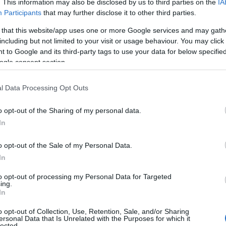
. This information may also be disclosed by us to third parties on the
IA
Participants
that may further disclose it to other third parties.
și pierderi personale
 that this website/app uses one or more Google services and may gath
 aduce schimbări bruște, care vor fi resimțite
including but not limited to your visit or usage behaviour. You may click 
 to Google and its third-party tags to use your data for below specifi
ba despre încheierea unei etape importante – o
ogle consent section.
 sau chiar o mutare care îi scoate din zona de
ii, îi va forța să se confrunte cu fricile lor cele
l Data Processing Opt Outs
o opt-out of the Sharing of my personal data.
In
rtunitate de a vă reinventa. De multe ori,
nou început.
o opt-out of the Sale of my Personal Data.
edere
In
tea fi dezamăgiți în 2025 de oamenii în care au
to opt-out of processing my Personal Data for Targeted
ing.
tun, planeta lor guvernantă, va forma aspecte
In
lnerabili la trădări sau greșeli personale. De
o opt-out of Collection, Use, Retention, Sale, and/or Sharing
erderi financiare sau proiecte care nu se
ersonal Data that Is Unrelated with the Purposes for which it
lected.