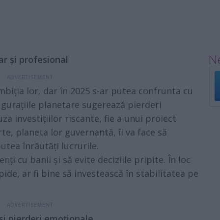
Ne
ar și profesional
biția lor, dar în 2025 s-ar putea confrunta cu
igurațiile planetare sugerează pierderi
za investițiilor riscante, fie a unui proiect
te, planeta lor guvernantă, îi va face să
utea înrăutăți lucrurile.
ți cu banii și să evite deciziile pripite. În loc
ide, ar fi bine să investească în stabilitatea pe
i și pierderi emoționale