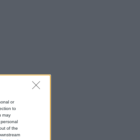
sonal or
ection to
ou may
 personal
out of the
 downstream