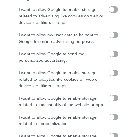
I want to allow Google to enable storage
Astfel, iti va fi evidentiat corpul in forma de
related to advertising like cookies on web or
clepsidra, accentul fiind pe talie.
device identifiers in apps.
Iti vor pune in evidenta formele trupului si acele
I want to allow my user data to be sent to
rochiile de mireasa ce au lucrat manual, in jurul
Google for online advertising purposes.
taliei, un firav cordon realizat din margele. Astfel de
creatii te vor ajuta sa arati divin!
I want to allow Google to send me
personalized advertising.
I want to allow Google to enable storage
related to analytics like cookies on web or
device identifiers in apps.
I want to allow Google to enable storage
related to functionality of the website or app.
I want to allow Google to enable storage
related to personalization.
I want to allow Google to enable storage