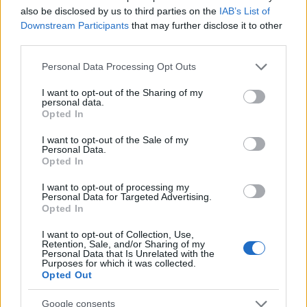
also be disclosed by us to third parties on the
IAB’s List of
Downstream Participants
that may further disclose it to other
third parties.
Please note that this website/app uses one or more Google
Personal Data Processing Opt Outs
services and may gather and store information including but
not limited to your visit or usage behaviour. You may click to
I want to opt-out of the Sharing of my
personal data.
grant or deny consent to Google and its third-party tags to
Opted In
use your data for below specified purposes in below Google
consent section.
I want to opt-out of the Sale of my
Personal Data.
Opted In
I want to opt-out of processing my
Personal Data for Targeted Advertising.
Opted In
I want to opt-out of Collection, Use,
Retention, Sale, and/or Sharing of my
Personal Data that Is Unrelated with the
Purposes for which it was collected.
Opted Out
Google consents