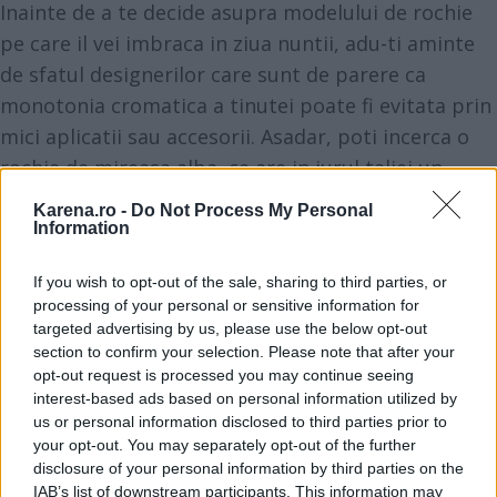
Inainte de a te decide asupra modelului de rochie
pe care il vei imbraca in ziua nuntii, adu-ti aminte
de sfatul designerilor care sunt de parere ca
monotonia cromatica a tinutei poate fi evitata prin
mici aplicatii sau accesorii. Asadar, poti incerca o
rochie de mireasa alba, ce are in jurul taliei un
cordon colorat.
Karena.ro -
Do Not Process My Personal
Information
If you wish to opt-out of the sale, sharing to third parties, or
processing of your personal or sensitive information for
targeted advertising by us, please use the below opt-out
section to confirm your selection. Please note that after your
opt-out request is processed you may continue seeing
interest-based ads based on personal information utilized by
us or personal information disclosed to third parties prior to
your opt-out. You may separately opt-out of the further
disclosure of your personal information by third parties on the
IAB’s list of downstream participants. This information may