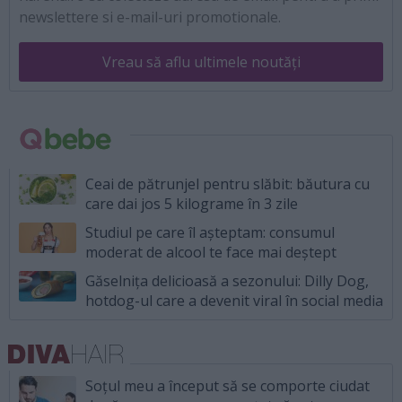
newslettere si e-mail-uri promotionale.
Vreau să aflu ultimele noutăți
Ceai de pătrunjel pentru slăbit: băutura cu
care dai jos 5 kilograme în 3 zile
Studiul pe care îl așteptam: consumul
moderat de alcool te face mai deștept
Găselnița delicioasă a sezonului: Dilly Dog,
hotdog-ul care a devenit viral în social media
Soțul meu a început să se comporte ciudat