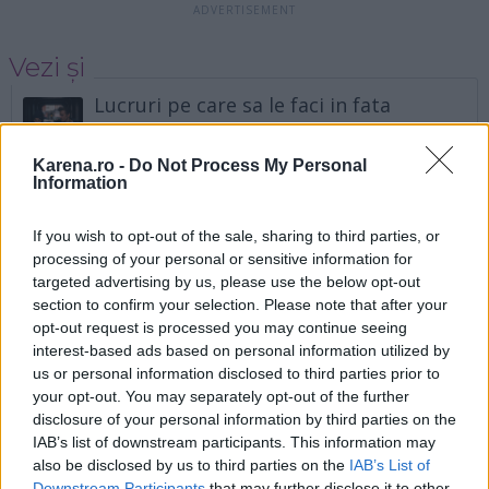
Vezi și
Lucruri pe care sa le faci in fata
iubitului inainte de nunta
Karena.ro -
Do Not Process My Personal
8 povești reale care îți arată ce poate
Information
merge rău în ziua nunții
If you wish to opt-out of the sale, sharing to third parties, or
Cele mai mari greseli pe care le faci in
processing of your personal or sensitive information for
planificarea nuntii
targeted advertising by us, please use the below opt-out
section to confirm your selection. Please note that after your
Daca ai vrea ca parul tau sa fie stralucitor si sa se
opt-out request is processed you may continue seeing
interest-based ads based on personal information utilized by
reverse in valuri peste rochia de mireasa, este
us or personal information disclosed to third parties prior to
timpul sa iei in serios acest aspect. Gandeste-te din
your opt-out. You may separately opt-out of the further
timp ce anume ti-ai dori si fii realista in privinta
disclosure of your personal information by third parties on the
IAB’s list of downstream participants. This information may
posibilitatilor. Daca parul tau e scurt si a mai
also be disclosed by us to third parties on the
IAB’s List of
ramas mai putin de un an pana la nunta, e putin
Downstream Participants
that may further disclose it to other