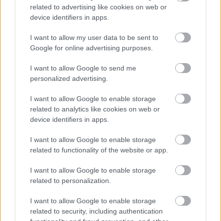
related to advertising like cookies on web or
dintilor. Ultimul lucru pe care ti-l doresti este sa nu
device identifiers in apps.
te poti bucura de petrecere din cauza unor
I want to allow my user data to be sent to
neplaceri de acest fel.
Google for online advertising purposes.
Apoi, ocupa-te de partea estetica. Daca exista
defecte vizibile, discuta cu stomatologul si gasiti
I want to allow Google to send me
personalized advertising.
impreuna cea mai buna solutie.
I want to allow Google to enable storage
related to analytics like cookies on web or
In cazul in care dintii nu sunt destul de albi, ai la
device identifiers in apps.
dispozitie mai multe optiuni de albire. Poti alege sa
urmezi un tratament disponibil in farmacii, sau
I want to allow Google to enable storage
related to functionality of the website or app.
poti opta pentru
metode naturale
, cum ar fi
bicarbonatul. O alta solutie este sa apelezi la
I want to allow Google to enable storage
tratamente de albire profesionala, insa nu inainte
related to personalization.
sa te informezi despre plusurile si minusurile
I want to allow Google to enable storage
acestora
related to security, including authentication