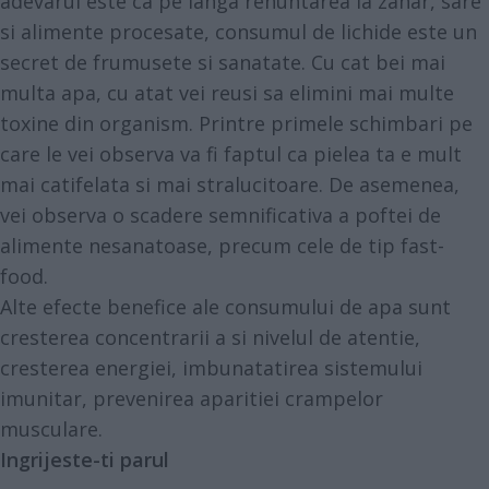
adevarul este ca pe langa renuntarea la zahar, sare
si alimente procesate, consumul de lichide este un
secret de frumusete si sanatate. Cu cat bei mai
multa apa, cu atat vei reusi sa elimini mai multe
toxine din organism. Printre primele schimbari pe
care le vei observa va fi faptul ca pielea ta e mult
mai catifelata si mai stralucitoare. De asemenea,
vei observa o scadere semnificativa a poftei de
alimente nesanatoase, precum cele de tip fast-
food.
Alte efecte benefice ale consumului de apa sunt
cresterea concentrarii a si nivelul de atentie,
cresterea energiei, imbunatatirea sistemului
imunitar, prevenirea aparitiei crampelor
musculare.
Ingrijeste-ti parul