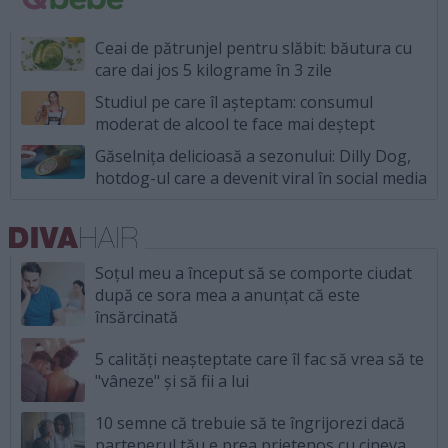
Ceai de pătrunjel pentru slăbit: băutura cu
care dai jos 5 kilograme în 3 zile
Studiul pe care îl așteptam: consumul
moderat de alcool te face mai deștept
Găselnița delicioasă a sezonului: Dilly Dog,
hotdog-ul care a devenit viral în social media
Soțul meu a început să se comporte ciudat
după ce sora mea a anunțat că este
însărcinată
5 calități neașteptate care îl fac să vrea să te
"vâneze" și să fii a lui
10 semne că trebuie să te îngrijorezi dacă
partenerul tău e prea prietenos cu cineva