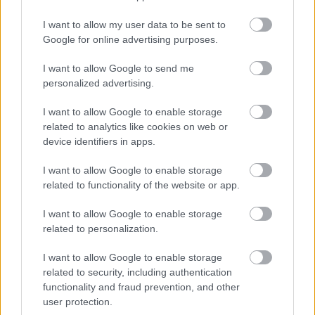
I want to allow my user data to be sent to
Google for online advertising purposes.
Stilul boem
I want to allow Google to send me
Iata cateva idei de par ondulat coafat intr-un stil
personalized advertising.
boem. Consulta-te cu stilistul tau pentru a te
I want to allow Google to enable storage
asigura ca aceasta coafura te avatajeaza. Fie ca
related to analytics like cookies on web or
decizi sa il prinzi sau sa il accesorizezi cu o bentita
device identifiers in apps.
si sa il tapezi, stilul boem iti va conferi un aer non-
I want to allow Google to enable storage
conformist si tineresc. Opteaza pentru acest stil
related to functionality of the website or app.
daca adopti vestimentatia chic-boema si in viata
I want to allow Google to enable storage
reala. Se potriveste atat parului mediu (foto
related to personalization.
stanga), cat si celui lung.
I want to allow Google to enable storage
related to security, including authentication
functionality and fraud prevention, and other
user protection.