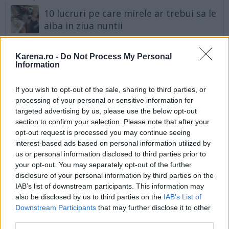
10 lucruri pe care mirele ar trebui sa le
aiba in ziua nuntii
Ghid de supravietuire in ziua nuntii: 10
Karena.ro -
Do Not Process My Personal
lucruri pe care trebuie sa le ai la tine
Information
Cum sa iti aranjezi sprancenele in ziua
If you wish to opt-out of the sale, sharing to third parties, or
nuntii pentru un look impecabil
processing of your personal or sensitive information for
targeted advertising by us, please use the below opt-out
section to confirm your selection. Please note that after your
Stilul romantic
opt-out request is processed you may continue seeing
interest-based ads based on personal information utilized by
Stilul romantic se regaseste cel mai adesea in
us or personal information disclosed to third parties prior to
modul de concepere a cocului. Este deosebit de
your opt-out. You may separately opt-out of the further
feminin, iar buclele sunt cel mai adesea un must.
disclosure of your personal information by third parties on the
IAB’s list of downstream participants. This information may
Foto stanga
: un bob fals, cu varfurile intoarse.
also be disclosed by us to third parties on the
IAB’s List of
Foloseste o spuma pentru volum, creeaza bucle cu
Downstream Participants
that may further disclose it to other
ajutorul unui ondulator mediu si apoi apleaca parul
third parties.