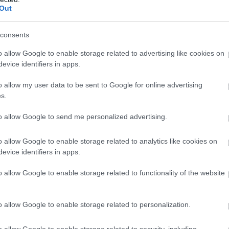
sul lui natal sau in orasul unde locuiti, daca este
Out
Puteti folosi, pentru inceput, internetul.
Karena
ii pentru
receptia de nunta
, potrivite atat unei
consents
c
, cat si unei nunti fastuoase, cu un buget
o allow Google to enable storage related to advertising like cookies on
evice identifiers in apps.
o allow my user data to be sent to Google for online advertising
s.
to allow Google to send me personalized advertising.
re tine zona în care ți-ai făcut un
o allow Google to enable storage related to analytics like cookies on
evice identifiers in apps.
ntru care o femeie nu ar trebui să
o allow Google to enable storage related to functionality of the website
e niciodată
o allow Google to enable storage related to personalization.
care mirele ar trebui sa le aiba in
o allow Google to enable storage related to security, including