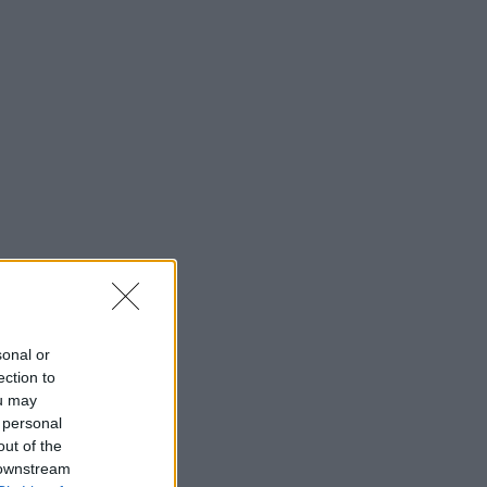
sonal or
ection to
ou may
 personal
out of the
 downstream