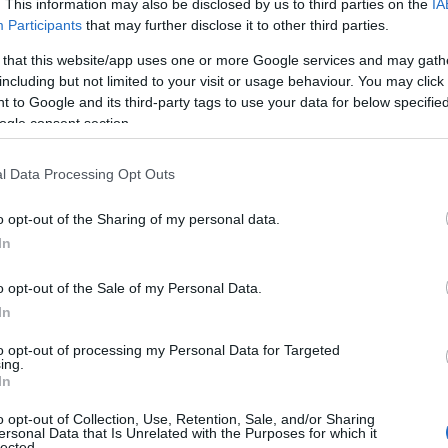
. This information may also be disclosed by us to third parties on the
IA
Participants
that may further disclose it to other third parties.
faci, este sa stabilesti cat timp ai la dispozitie
 that this website/app uses one or more Google services and may gath
including but not limited to your visit or usage behaviour. You may click 
um ar spune batranii, cat de lunga va fi
 to Google and its third-party tags to use your data for below specifi
mai multi factori, cum ar fi anotimpul preferat
ogle consent section.
resti. O
logodna
obisnuita dureaza intre 6 luni
are te-ai logodit in perioada Craciunului, de
l Data Processing Opt Outs
re o
nunta
in luna iunie, asigura-te ca ai destul
o opt-out of the Sharing of my personal data.
 Nu uita ca pentru anumite locatii sau servicii
In
trebuie facuta rezervare cu cel putin un an
unt foarte solicitate in anumite perioade ale
o opt-out of the Sale of my Personal Data.
In
to opt-out of processing my Personal Data for Targeted
ing.
n primul rand si cel mai pregnant in locatia pe
In
e nunta: o
nunta luxoasa
intr-o sala de bal sau
o opt-out of Collection, Use, Retention, Sale, and/or Sharing
terasa. Discuta cu
logodnicul tau
unde veti face
ersonal Data that Is Unrelated with the Purposes for which it
lected.