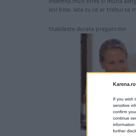
insemna mult stres si multa alerg
iesi bine. Iata cu ce ar trebui sa i
Stabileste durata pregatirilor
Karena.ro
If you wish 
sensitive in
confirm you
continue se
information 
further disc