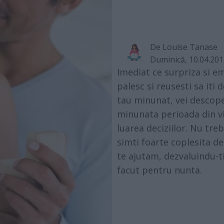
De
Louise Tanase
Duminică, 10.04.20
Imediat ce surpriza si e
palesc si reusesti sa iti 
tau minunat, vei descope
minunata perioada din via
luarea deciziilor. Nu treb
simti foarte coplesita de
te ajutam, dezvaluindu-ti
facut pentru nunta.