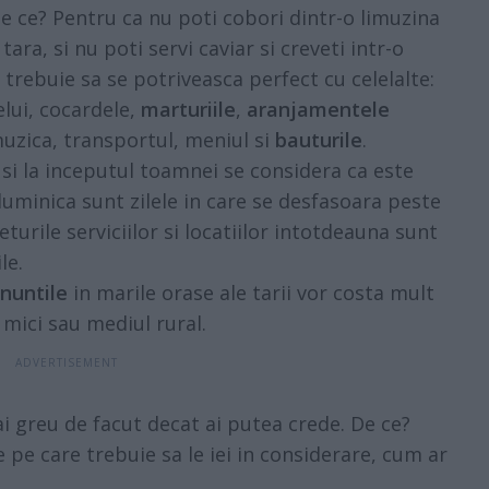
e ce? Pentru ca nu poti cobori dintr-o limuzina
tara, si nu poti servi caviar si creveti intr-o
trebuie sa se potriveasca perfect cu celelalte:
lui, cocardele,
marturiile
,
aranjamentele
 muzica, transportul, meniul si
bauturile
.
i si la inceputul toamnei se considera ca este
duminica sunt zilele in care se desfasoara peste
turile serviciilor si locatiilor intotdeauna sunt
le.
nuntile
in marile orase ale tarii vor costa mult
 mici sau mediul rural.
ai greu de facut decat ai putea crede. De ce?
pe care trebuie sa le iei in considerare, cum ar