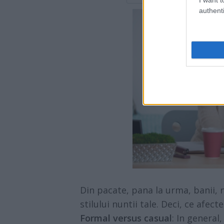
authenti
Din pacate, pana la urma, banii, 
stilului nuntii tale. Deci, ce afec
Formal versus casual
: In general