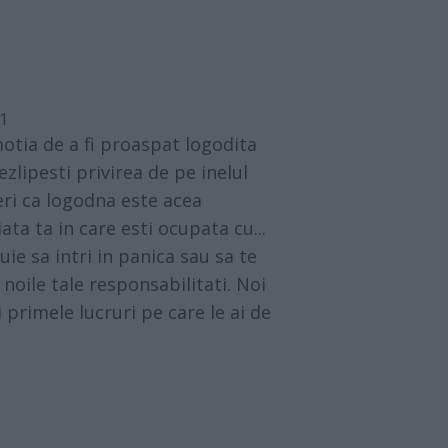
11
motia de a fi proaspat logodita
dezlipesti privirea de pe inelul
ri ca logodna este acea
ta ta in care esti ocupata cu...
uie sa intri in panica sau sa te
 noile tale responsabilitati. Noi
 primele lucruri pe care le ai de