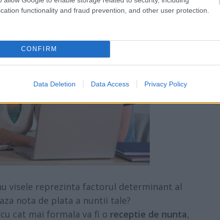
cation functionality and fraud prevention, and other user protection.
CONFIRM
Data Deletion
Data Access
Privacy Policy
nu visele reprezinta factorul determinant al
teaza nota de plata a nuntii tale?
, cu cat mai formala va fi o
receptie de nunta
,