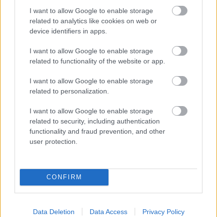
Fara maneci, cu eleganta insertie stralucitoare la
I want to allow Google to enable storage
baza gatului, cu umerii dezgoliti, linia acestei rochii
related to analytics like cookies on web or
este mulata si iti pune corpul in evidenta. Daca stii
device identifiers in apps.
tiparul rochiilor sirena, ei bine Rania este din acea
I want to allow Google to enable storage
poveste. Partea de jos este despre tulle
related to functionality of the website or app.
transparent, in pliuri, cu tiv colorat. Apropo de
I want to allow Google to enable storage
culori, regasesti aceeasi varietate, in tonuri
related to personalization.
moderne, verde, rosu, mov, mai inchis sau mai
I want to allow Google to enable storage
vibrant.
related to security, including authentication
functionality and fraud prevention, and other
user protection.
CONFIRM
Data Deletion
Data Access
Privacy Policy