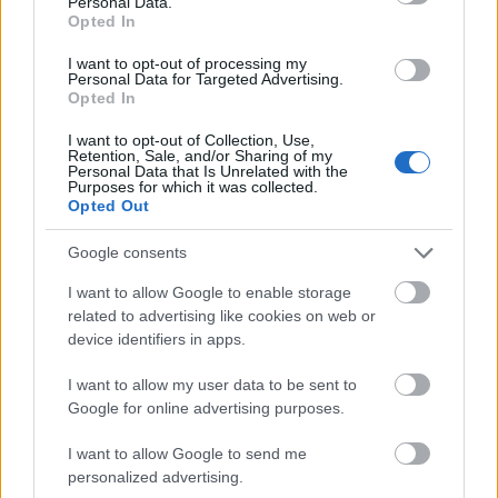
Personal Data.
este sexy, dar fara sa depaseasca acea decenta de
Opted In
care ai nevoie.
I want to opt-out of processing my
Personal Data for Targeted Advertising.
Opted In
I want to opt-out of Collection, Use,
Retention, Sale, and/or Sharing of my
Personal Data that Is Unrelated with the
Purposes for which it was collected.
Opted Out
Google consents
I want to allow Google to enable storage
related to advertising like cookies on web or
device identifiers in apps.
I want to allow my user data to be sent to
Google for online advertising purposes.
Rochia Rania, cu tulle la putere
Pastrand acest registru, de insertie de tulle,
I want to allow Google to send me
aceeasi sursa te inspira si cu rochia Rania, lunga.
personalized advertising.