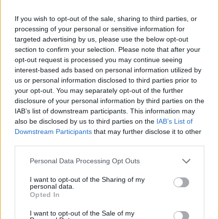
If you wish to opt-out of the sale, sharing to third parties, or
processing of your personal or sensitive information for
targeted advertising by us, please use the below opt-out
section to confirm your selection. Please note that after your
opt-out request is processed you may continue seeing
interest-based ads based on personal information utilized by
us or personal information disclosed to third parties prior to
your opt-out. You may separately opt-out of the further
disclosure of your personal information by third parties on the
Rochia Versatila, cu tulle
IAB’s list of downstream participants. This information may
Cand credeai ca nu mai este ce sa te surprinda, o
also be disclosed by us to third parties on the
IAB’s List of
alta varianta a rochiei Versatila este disponibila.
Downstream Participants
that may further disclose it to other
third parties.
Vorbim despre acelasi tipar, dar cu insertie de
tulle. O rochie cu marime universala, cu care nu
Please note that this website/app uses one or more Google
Personal Data Processing Opt Outs
services and may gather and store information including but
prea poti sa dai gres. Este insa ce-i drept, fata de
not limited to your visit or usage behaviour. You may click to
I want to opt-out of the Sharing of my
varianta originala, mai sexy. Acea insertie de tulle,
personal data.
grant or deny consent to Google and its third-party tags to
Opted In
pe lungimea rochiei, este un element interesat,
use your data for below specified purposes in below Google
consent section.
transparent ce lasa picioarele la vedere. Asadar,
I want to opt-out of the Sale of my