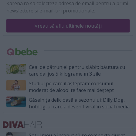
Karena.ro sa colecteze adresa de email pentru a primi
newslettere si e-mail-uri promotionale.
Vreau să aflu ultimele noutăți
Ceai de pătrunjel pentru slăbit: băutura cu
care dai jos 5 kilograme în 3 zile
Studiul pe care îl așteptam: consumul
moderat de alcool te face mai deștept
Găselnița delicioasă a sezonului: Dilly Dog,
hotdog-ul care a devenit viral în social media
Soțul meu a început să se comporte ciudat