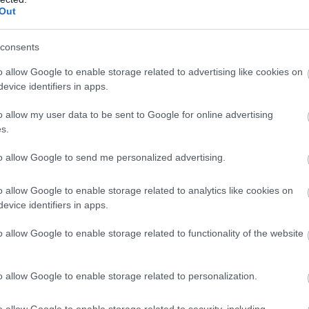
gasi si la
rubrica de vanzari
, cu un pret doar
Out
consents
o allow Google to enable storage related to advertising like cookies on
evice identifiers in apps.
o allow my user data to be sent to Google for online advertising
s.
to allow Google to send me personalized advertising.
o allow Google to enable storage related to analytics like cookies on
evice identifiers in apps.
o allow Google to enable storage related to functionality of the website
o allow Google to enable storage related to personalization.
o allow Google to enable storage related to security, including