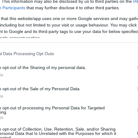
nu vei gasi in timp util un croitor bun pentru
. This information may also be disclosed by us to third parties on the
IA
Participants
that may further disclose it to other third parties.
este modificari ale rochiei tale de mireasa.
chiei de mireasa.
Astfel, daca esti din provincie,
 that this website/app uses one or more Google services and may gath
including but not limited to your visit or usage behaviour. You may click 
lul ca rochia de mireasa sa ajunga in cel mai
 to Google and its third-party tags to use your data for below specifi
a, gata pentru a fi purtata! Iar daca esti din
ogle consent section.
calcata, cu ultimile detalii puse la punct, gata sa
l Data Processing Opt Outs
i de mireasa si multitudinea de materiale.
Cu
o opt-out of the Sharing of my personal data.
ireasa, din materiale diferite si cu aplicatii
In
 siguranta sa-ti gasesti mai repede decat ai
o opt-out of the Sale of my Personal Data.
In
mireasa
to opt-out of processing my Personal Data for Targeted
ing.
jos apartin renumitei case de moda americane
In
a parte din toate modelele prezente pe
o opt-out of Collection, Use, Retention, Sale, and/or Sharing
le specificate sunt cele pentru inchirierea
ersonal Data that Is Unrelated with the Purposes for which it
lected.