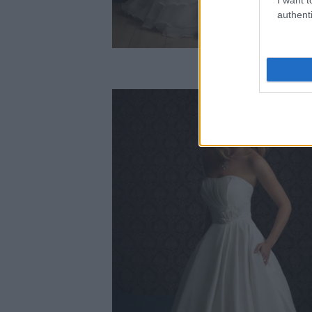
authenti
Model