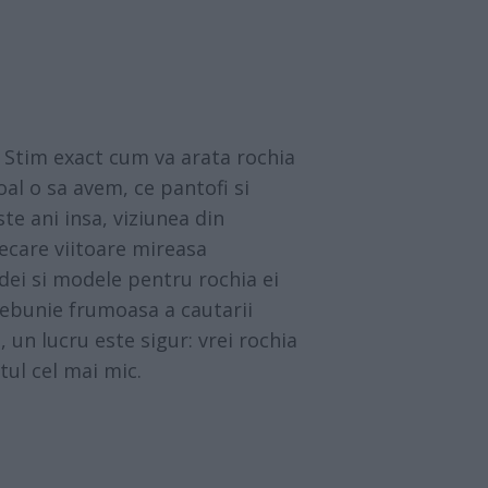
 Stim exact cum va arata rochia
al o sa avem, ce pantofi si
ste ani insa, viziunea din
iecare viitoare mireasa
idei si modele pentru rochia ei
 nebunie frumoasa a cautarii
, un lucru este sigur: vrei rochia
tul cel mai mic.