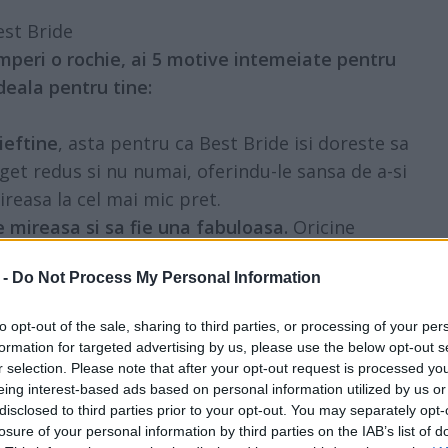
est Bride
cumperi o rochie, ai 5 motive intemeiate pentru
deala pentru tine:
ieftine
, asta pentru ca Best Bride isi doreste sa
uget redus si nu numai, oferindu-le sansa de a-si
reasa la cel mai mic pret.
de mireasa si sa fie una fabuloasa.
Oricine
ochia mult dorita, din material scump, bine
 -
Do Not Process My Personal Information
mai frumoasa mireasa. Best Bride iti ofera sansa
ara a-ti mai face probleme la gandul ca nu ai
to opt-out of the sale, sharing to third parties, or processing of your per
au ca bugetul nu-ti permite s-o cumperi.
formation for targeted advertising by us, please use the below opt-out s
 ai posibilitatea de a-ti "retusa" rochia de
r selection. Please note that after your opt-out request is processed y
eing interest-based ads based on personal information utilized by us or
ile tale. Ti-ai gasit modelul potrivit, insa ai
disclosed to third parties prior to your opt-out. You may separately opt-
, un sistem de prindere al trenei sau va trebui
losure of your personal information by third parties on the IAB’s list of