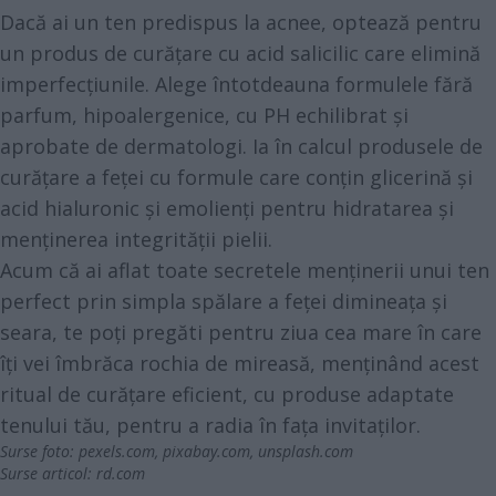
Dacă ai un ten predispus la acnee, optează pentru
un produs de curățare cu acid salicilic care elimină
imperfecțiunile. Alege întotdeauna formulele fără
parfum, hipoalergenice, cu PH echilibrat și
aprobate de dermatologi. Ia în calcul produsele de
curățare a feței cu formule care conțin glicerină și
acid hialuronic și emolienți pentru hidratarea și
menținerea integrității pielii.
Acum că ai aflat toate secretele menținerii unui ten
perfect prin simpla spălare a feței dimineața și
seara, te poți pregăti pentru ziua cea mare în care
îți vei îmbrăca rochia de mireasă, menținând acest
ritual de curățare eficient, cu produse adaptate
tenului tău, pentru a radia în fața invitaților.
Surse foto:
pexels.com
,
pixabay.com
,
unsplash.com
Surse articol:
rd.com