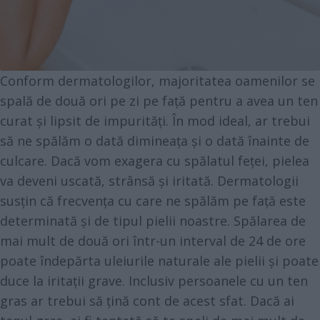
Conform dermatologilor, majoritatea oamenilor se
spală de două ori pe zi pe față pentru a avea un ten
curat și lipsit de impurități. În mod ideal, ar trebui
să ne spălăm o dată dimineața și o dată înainte de
culcare. Dacă vom exagera cu spălatul feței, pielea
va deveni uscată, strânsă și iritată. Dermatologii
susțin că frecvența cu care ne spălăm pe față este
determinată și de tipul pielii noastre. Spălarea de
mai mult de două ori într-un interval de 24 de ore
poate îndepărta uleiurile naturale ale pielii și poate
duce la iritații grave. Inclusiv persoanele cu un ten
gras ar trebui să țină cont de acest sfat. Dacă ai