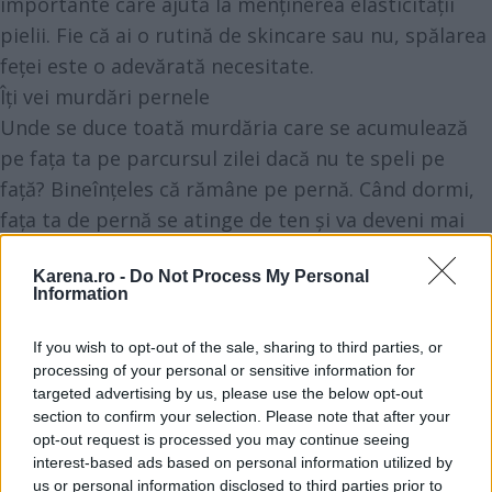
importante care ajută la menținerea elasticității
pielii. Fie că ai o rutină de skincare sau nu, spălarea
feței este o adevărată necesitate.
Îți vei murdări pernele
Unde se duce toată murdăria care se acumulează
pe fața ta pe parcursul zilei dacă nu te speli pe
față? Bineînțeles că rămâne pe pernă. Când dormi,
fața ta de pernă se atinge de ten și va deveni mai
murdară pe zi ce trece. În plus, vei declanșa un ciclu
Karena.ro -
Do Not Process My Personal
vicios de transfer al murdăriei. Ceea ce înseamnă că
Information
vei transfera zilnic ulei, murdărie și machiaj pe
pernă și, chiar dacă te speli pe față, în noaptea
If you wish to opt-out of the sale, sharing to third parties, or
următoare te vei pune cu tenul curat pe fața de
processing of your personal or sensitive information for
targeted advertising by us, please use the below opt-out
pernă murdară, ceea ce poate încuraja apariția
section to confirm your selection. Please note that after your
coșurilor.
opt-out request is processed you may continue seeing
interest-based ads based on personal information utilized by
us or personal information disclosed to third parties prior to