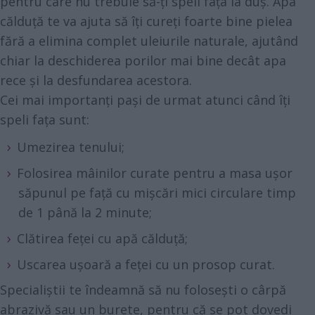
pentru care nu trebuie să-ți speli fața la duș. Apa
călduță te va ajuta să îți cureți foarte bine pielea
fără a elimina complet uleiurile naturale, ajutând
chiar la deschiderea porilor mai bine decât apa
rece și la desfundarea acestora.
Cei mai importanți pași de urmat atunci când îți
speli fața sunt:
Umezirea tenului;
Folosirea mâinilor curate pentru a masa ușor
săpunul pe față cu mișcări mici circulare timp
de 1 până la 2 minute;
Clătirea feței cu apă călduță;
Uscarea ușoară a feței cu un prosop curat.
Specialiștii te îndeamnă să nu folosești o cârpă
abrazivă sau un burete, pentru că se pot dovedi