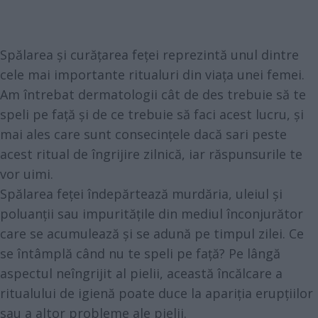
Spălarea și curățarea feței reprezintă unul dintre
cele mai importante ritualuri din viața unei femei.
Am întrebat dermatologii cât de des trebuie să te
speli pe față și de ce trebuie să faci acest lucru, și
mai ales care sunt consecințele dacă sari peste
acest ritual de îngrijire zilnică, iar răspunsurile te
vor uimi.
Spălarea feței îndepărtează murdăria, uleiul și
poluanții sau impuritățile din mediul înconjurător
care se acumulează și se adună pe timpul zilei. Ce
se întâmplă când nu te speli pe față? Pe lângă
aspectul neîngrijit al pielii, această încălcare a
ritualului de igienă poate duce la apariția erupțiilor
sau a altor probleme ale pielii.