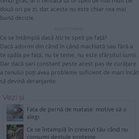
tenul gras, ai fi tentată să te speli de mai mult de
două ori pe zi, dar acesta nu este chiar cea mai
bună decizie.
Ce se întâmplă dacă
NU
te speli pe față?
Dacă adormi din când în când machiată sau fără a
te spăla pe față, nu te teme, nu este sfârșitul lumii.
Dar dacă sari constant peste acest pas de curățare
a tenului poți avea probleme suficient de mari încât
să devină deranjante.
Vezi și
Fața de pernă de matase: motive să o
alegi
Ce se întamplă în creierul tău când nu
consumi destule proteine