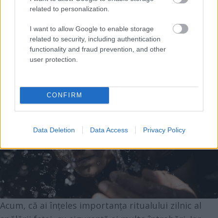
hidratantă folosită nu intră în piele, tenul va fi
related to personalization.
uscat.
I want to allow Google to enable storage
Ar trebui să folosești săpun de fiecare dată când te
related to security, including authentication
speli pe față?
functionality and fraud prevention, and other
user protection.
CONFIRM
Data Deletion
Data Access
Privacy Policy
Acum, că ai înțeles importanța ritualului zilnic al