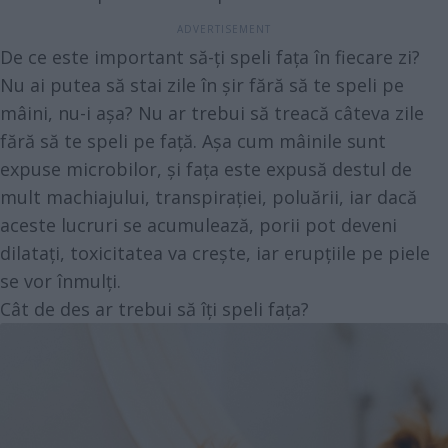
De ce este important să-ți speli fața în fiecare zi?
Nu ai putea să stai zile în șir fără să te speli pe
mâini, nu-i așa? Nu ar trebui să treacă câteva zile
fără să te speli pe față. Așa cum mâinile sunt
expuse microbilor, și fața este expusă destul de
mult machiajului, transpirației, poluării, iar dacă
aceste lucruri se acumulează, porii pot deveni
dilatați, toxicitatea va crește, iar erupțiile pe piele
se vor înmulți.
Cât de des ar trebui să îți speli fața?