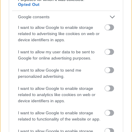
Opted Out
Google consents
I want to allow Google to enable storage
related to advertising like cookies on web or
device identifiers in apps.
I want to allow my user data to be sent to
Google for online advertising purposes.
I want to allow Google to send me
personalized advertising.
Dacă nu te speli pe față, dar folosești produse de
I want to allow Google to enable storage
îngrijire foarte scumpe cum ar fi serumuri, creme
related to analytics like cookies on web or
device identifiers in apps.
hidratante, acestea nu vor mai pătrunde la fel de
ușor cum pătrund în pielea curată. Aceste produse
I want to allow Google to enable storage
vor rămâne undeva deasupra machiajului, nu vor fi
related to functionality of the website or app.
absorbite în totalitate, iar în cazul în care crema
I want to allow Google to enable storage