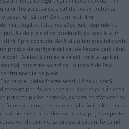
spălării feței, cu siguranță ai multe întrebări. Iar
una dintre acestea este cât de des ar trebui să
folosești un săpun? Conform opiniilor
dermatologilor, folosirea săpunului depinde de
tipul tău de piele și de produsele pe care le ai în
rutină. Spre exemplu, dacă ai un ten gras folosește
un produs de curățare delicat de fiecare dată când
te speli. Același lucru este valabil dacă ai aplicat
machiaj, protecție solară sau o mască de față
pentru noapte pe piele.
Dar dacă ai pielea foarte sensibilă sau uscată,
dimineața poți folosi doar apă, fără săpun. În ceea
ce privește pielea normală, experții te sfătuiesc să
îți folosești intuiția. Spre exemplu, în lunile de iarnă,
când pielea tinde să devină uscată, poți sări peste
curățarea de dimineață cu apă și săpun, folosind