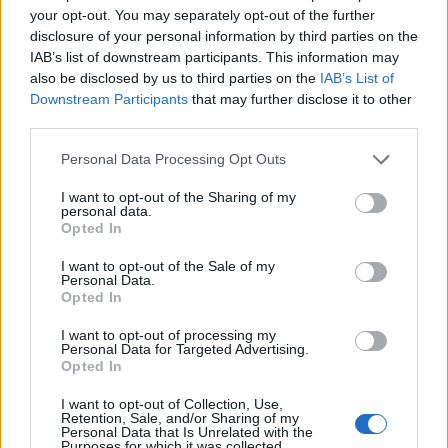
Produsele de îngrijire a pielii pe care le folosești nu
your opt-out. You may separately opt-out of the further
disclosure of your personal information by third parties on the
vor mai avea același efect
IAB’s list of downstream participants. This information may
also be disclosed by us to third parties on the
IAB’s List of
Downstream Participants
that may further disclose it to other
third parties.
Please note that this website/app uses one or more Google
Personal Data Processing Opt Outs
services and may gather and store information including but
not limited to your visit or usage behaviour. You may click to
I want to opt-out of the Sharing of my
personal data.
grant or deny consent to Google and its third-party tags to
Opted In
use your data for below specified purposes in below Google
consent section.
I want to opt-out of the Sale of my
Personal Data.
Opted In
I want to opt-out of processing my
Personal Data for Targeted Advertising.
Opted In
I want to opt-out of Collection, Use,
Retention, Sale, and/or Sharing of my
Personal Data that Is Unrelated with the
Purposes for which it was collected.