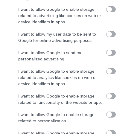
ziua nuntii sa alegi o rochie scurta sau intr-o alta
I want to allow Google to enable storage
nuanta decat alba, doar pentru a-i surprinde pe cei
related to advertising like cookies on web or
din jur. Iti place sa epatezi, iar asta se va vedea in
device identifiers in apps.
cea mai importanta zi din viata ta.
I want to allow my user data to be sent to
Buchetul de bujori
Google for online advertising purposes.
Romantica, joviala, pasionala. Firea ta intensa va
I want to allow Google to send me
castiga inclusiv in ziua nuntii, cand vei purta o
personalized advertising.
rochie mirifica, plina de volane, voaluri, desprinsa
parca din romanele de dragoste ale lui Jane Austen
I want to allow Google to enable storage
related to analytics like cookies on web or
sau Emily Bronte. Vei pluti pana in fata altarului si
device identifiers in apps.
vei fi cea mai calma si frumoasa mireasa.
I want to allow Google to enable storage
Urmatorul articol
related to functionality of the website or app.
Testul care iti spune in cat timp te vei
I want to allow Google to enable storage
related to personalization.
casatori
I want to allow Google to enable storage