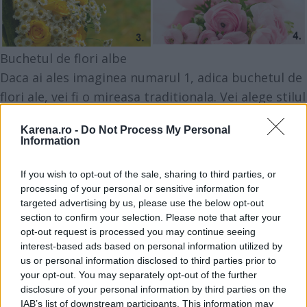
Buchetul de flori albe
Daca ai ales imaginea numarul 1, adica buchetul de
flori ale, vei fi o mireasa traditionala. Vei alege stilul
clasic, cu decor parca desprins din basme, iar
Karena.ro -
Do Not Process My Personal
rochia ta va arata fabulos, la fel ca a unei printese.
Information
Este nunta pe care ti-ai imaginat-o inca din
copilarie.
If you wish to opt-out of the sale, sharing to third parties, or
processing of your personal or sensitive information for
Buchetul campenesc
targeted advertising by us, please use the below opt-out
Esti o fire boema, care iubeste libertatea si care nu
section to confirm your selection. Please note that after your
iubeste regulile si care se abate de la normele
opt-out request is processed you may continue seeing
interest-based ads based on personal information utilized by
sociale. Cu toate acestea, iubesti atat de mult
us or personal information disclosed to third parties prior to
traditia si portul popular, incat vei fi genul de
your opt-out. You may separately opt-out of the further
mireasa cu ie si fota. Voalul rau va fid oar o
disclosure of your personal information by third parties on the
IAB’s list of downstream participants. This information may