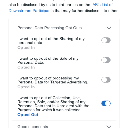
coronita din flori, iar rochia va avea influente etno.
also be disclosed by us to third parties on the
IAB’s List of
Downstream Participants
that may further disclose it to other
third parties.
Vezi și
Please note that this website/app uses one or more Google
Personal Data Processing Opt Outs
services and may gather and store information including but
not limited to your visit or usage behaviour. You may click to
I want to opt-out of the Sharing of my
Ce fel de femeie ești în funcție de zodie
personal data.
grant or deny consent to Google and its third-party tags to
Opted In
use your data for below specified purposes in below Google
Bridezilla sau stăpână pe situație? Ce
consent section.
I want to opt-out of the Sale of my
fel de mireasă vei fi în 2024 în funcție
Personal Data.
de zodie
Opted In
I want to opt-out of processing my
Ce fel de Barbie ești în funcție de zodie
Personal Data for Targeted Advertising.
Opted In
I want to opt-out of Collection, Use,
Buchetul liliachiu
Retention, Sale, and/or Sharing of my
Personal Data that Is Unrelated with the
Culoarea mov este o alegere nonconformista
Purposes for which it was collected.
Opted Out
pentru o mireasa, iar tu vei fi exact asa:
extraordinara in ziua nuntii. Nu ar fi exlcus ca in
Google consents