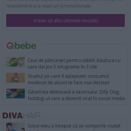
newslettere si e-mail-uri promotionale.
Vreau să aflu ultimele noutăți
Ceai de pătrunjel pentru slăbit: băutura cu
care dai jos 5 kilograme în 3 zile
Studiul pe care îl așteptam: consumul
moderat de alcool te face mai deștept
Găselnița delicioasă a sezonului: Dilly Dog,
hotdog-ul care a devenit viral în social media
Soțul meu a început să se comporte ciudat