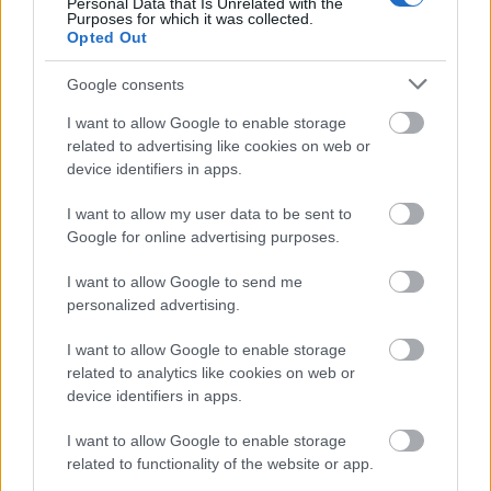
Personal Data that Is Unrelated with the
4. Rochii de mireasa de bal
Purposes for which it was collected.
Opted Out
Cuvintele care definesc rochia de mireasa perfecta
in acest an sunt: simplitate, elagnta si volum
Google consents
spectaculor. Pe toate aceste le gasim imbinate
I want to allow Google to enable storage
corespunzator intr-o croiala a unei rochii de
related to advertising like cookies on web or
mireasa de printesa. Cu o nunta princiara in 2011
device identifiers in apps.
moda a fost influentata si podiumurile au fost pline
I want to allow my user data to be sent to
de manechine care radiaza in rochii de mireasa
Google for online advertising purposes.
bufante. Cat depre materiale nici acestea nu au
I want to allow Google to send me
fost neglijate, in acest folosindu-se foarte multa
personalized advertising.
dantela, sifon, straturi de tul delicat care ofera
volum nelimitat.
Rezultatul:
fiecare mireasa se va
I want to allow Google to enable storage
related to analytics like cookies on web or
simti o adevarata printesa la nunta sa.
device identifiers in apps.
I want to allow Google to enable storage
related to functionality of the website or app.