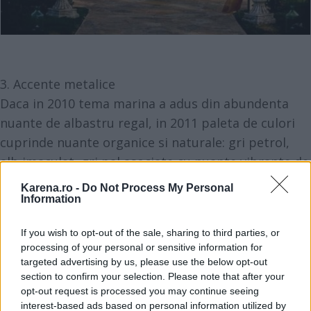
3. Accente metalice
Daca in 2010 tema marina a adus din abundenta
nuante de albastru regal, in 2011 paleta de culori
cuprinde nuante organice si naturale: gri petrol,
alb imaculat, gri pal asociate cu nuante vibrante de
roz, verde si mov. Daca pana anul aceste negrul
Karena.ro -
Do Not Process My Personal
definea perfect eleganta si stilul rafinat, iata ca
Information
noile tendinte aduc pe podium nunatele de gri. Poti
If you wish to opt-out of the sale, sharing to third parties, or
alege sa-ti confectinaezi cocardele din material,
processing of your personal or sensitive information for
florile naturale sunt demodate. Si astfel poti
targeted advertising by us, please use the below opt-out
beneficia de un plus de rafinament si, de asemenea
section to confirm your selection. Please note that after your
opt-out request is processed you may continue seeing
vei suprinde prin noutate.
interest-based ads based on personal information utilized by