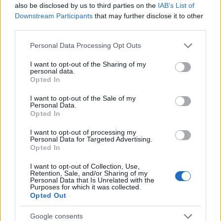
also be disclosed by us to third parties on the
IAB’s List of
Downstream Participants
that may further disclose it to other
Micile gesturi sunt intotdeauna memorabile.
third parties.
Please note that this website/app uses one or more Google
Personal Data Processing Opt Outs
services and may gather and store information including but
not limited to your visit or usage behaviour. You may click to
I want to opt-out of the Sharing of my
personal data.
grant or deny consent to Google and its third-party tags to
Opted In
use your data for below specified purposes in below Google
consent section.
I want to opt-out of the Sale of my
Personal Data.
Opted In
I want to opt-out of processing my
Personal Data for Targeted Advertising.
Opted In
I want to opt-out of Collection, Use,
Retention, Sale, and/or Sharing of my
Personal Data that Is Unrelated with the
Purposes for which it was collected.
Opted Out
Google consents