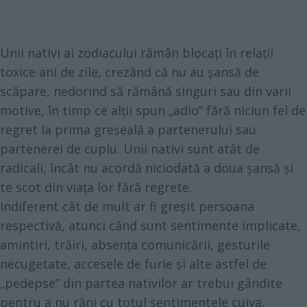
Unii nativi ai zodiacului rămân blocați în relații
toxice ani de zile, crezând că nu au șansă de
scăpare, nedorind să rămână singuri sau din varii
motive, în timp ce alții spun „adio” fără niciun fel de
regret la prima greșeală a partenerului sau
partenerei de cuplu. Unii nativi sunt atât de
radicali, încât nu acordă niciodată a doua șansă și
te scot din viața lor fără regrete.
Indiferent cât de mult ar fi greșit persoana
respectivă, atunci când sunt sentimente implicate,
amintiri, trăiri, absența comunicării, gesturile
necugetate, accesele de furie și alte astfel de
„pedepse” din partea nativilor ar trebui gândite
pentru a nu răni cu totul sentimentele cuiva.