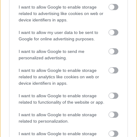
când îl superi, pentru că acesta te va scoate din
I want to allow Google to enable storage
related to advertising like cookies on web or
viața lui fără niciun pic de ezitare. Scorpionul nu are
device identifiers in apps.
regrete, păstrează resentimentele, este mânat de
dorința de a se răzbuna și atunci când scoate din
I want to allow my user data to be sent to
Google for online advertising purposes.
viața lui complet pe cineva, cu siguranță acel cineva
i-a pricinuit un mare rău.
I want to allow Google to send me
personalized advertising.
Vărsător
I want to allow Google to enable storage
related to analytics like cookies on web or
device identifiers in apps.
I want to allow Google to enable storage
related to functionality of the website or app.
I want to allow Google to enable storage
related to personalization.
I want to allow Google to enable storage