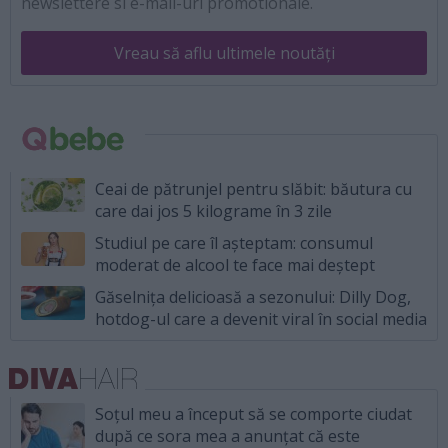
newslettere si e-mail-uri promotionale.
Vreau să aflu ultimele noutăți
Ceai de pătrunjel pentru slăbit: băutura cu
care dai jos 5 kilograme în 3 zile
Studiul pe care îl așteptam: consumul
moderat de alcool te face mai deștept
Găselnița delicioasă a sezonului: Dilly Dog,
hotdog-ul care a devenit viral în social media
Soțul meu a început să se comporte ciudat
după ce sora mea a anunțat că este