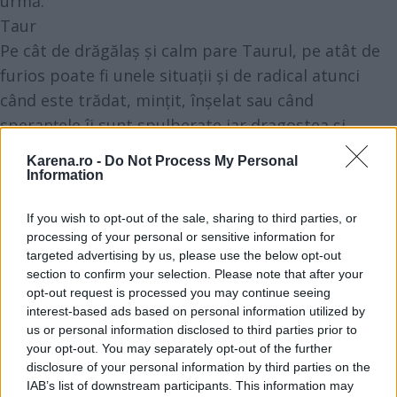
urmă.
Taur
Pe cât de drăgălaș și calm pare Taurul, pe atât de
furios poate fi unele situații și de radical atunci
când este trădat, mințit, înșelat sau când
speranțele îi sunt spulberate iar dragostea și
prietenia îi sunt pur și simplu umilite. Un nativ
Karena.ro -
Do Not Process My Personal
Taur nu se va uita în urmă, nu va acorda o a doua
Information
șansă, ci va merge înainte cu decizia pe care o ia,
If you wish to opt-out of the sale, sharing to third parties, or
foarte radicală de altfel, de a elimina din viața lui
processing of your personal or sensitive information for
toate persoanele care pur și simplu nu îl merită.
targeted advertising by us, please use the below opt-out
section to confirm your selection. Please note that after your
opt-out request is processed you may continue seeing
Leu
interest-based ads based on personal information utilized by
Și Leii încheie relațiile cu persoanele care nu îi plac
us or personal information disclosed to third parties prior to
your opt-out. You may separately opt-out of the further
pur și simplu, dar nu neapărat atunci când sunt
disclosure of your personal information by third parties on the
trădați, ci mai degrabă pentru că vor să fie pe cont
IAB’s list of downstream participants. This information may