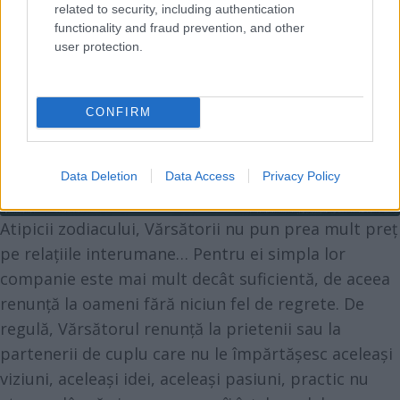
related to security, including authentication
functionality and fraud prevention, and other
user protection.
CONFIRM
Data Deletion
Data Access
Privacy Policy
Atipicii zodiacului, Vărsătorii nu pun prea mult preț
pe relațiile interumane… Pentru ei simpla lor
companie este mai mult decât suficientă, de aceea
renunță la oameni fără niciun fel de regrete. De
regulă, Vărsătorul renunță la prietenii sau la
partenerii de cuplu care nu le împărtășesc aceleași
viziuni, aceleași idei, aceleași pasiuni, practic nu