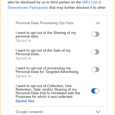
propriu, vor să strălucească, vor să fie în lumina
also be disclosed by us to third parties on the
IAB’s List of
Downstream Participants
that may further disclose it to other
reflectoarelor. În fond, așa sunt Leii, nu vor să
third parties.
rănească pe nimeni prin deciziile pe care le iau, dar
Please note that this website/app uses one or more Google
se despart de unii oameni care consideră că le
Personal Data Processing Opt Outs
services and may gather and store information including but
eclipsează succesul.
not limited to your visit or usage behaviour. You may click to
I want to opt-out of the Sharing of my
personal data.
grant or deny consent to Google and its third-party tags to
Opted In
Vezi și
use your data for below specified purposes in below Google
consent section.
I want to opt-out of the Sale of my
Sarea și piperul zodiacului: 3 zodii care
Personal Data.
Opted In
înfrumusețează orice viață
I want to opt-out of processing my
5 zodii care atrag durere și suferință în
Personal Data for Targeted Advertising.
Opted In
viața lor
I want to opt-out of Collection, Use,
Retention, Sale, and/or Sharing of my
3 zodii care trădează fără rușine
Personal Data that Is Unrelated with the
Purposes for which it was collected.
Opted Out
Scorpion
Google consents
De regulă nu te pui cu un Scorpion, mai ales atunci