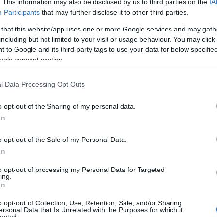
. This information may also be disclosed by us to third parties on the
IA
Participants
that may further disclose it to other third parties.
 that this website/app uses one or more Google services and may gath
including but not limited to your visit or usage behaviour. You may click 
 to Google and its third-party tags to use your data for below specifi
ogle consent section.
l Data Processing Opt Outs
o opt-out of the Sharing of my personal data.
In
o opt-out of the Sale of my Personal Data.
In
to opt-out of processing my Personal Data for Targeted
ing.
In
o opt-out of Collection, Use, Retention, Sale, and/or Sharing
u nunta - Joie De Vivre Dance Studio
ersonal Data that Is Unrelated with the Purposes for which it
lected.