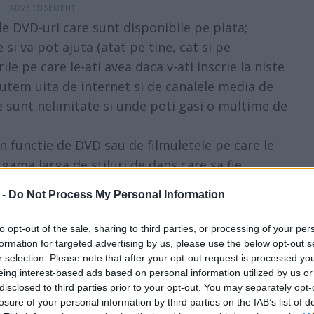
de DVD-uri care sunt disponibile pe piata;
 si va pot ajuta (atat pe tine, cat si pe
le pe care le-ati avea daca v-ati inscrie la niste
putem uita de internet si de canalele media de
e sunt nelimitate si unde poti gasi o multime de
In functie de DVD sau de filmuletele pe care le
 gama larga de stiluri de dans care sa fie
cipalele stiluri de dans pentru miri includ: vals,
 -
Do Not Process My Personal Information
to opt-out of the sale, sharing to third parties, or processing of your per
formation for targeted advertising by us, please use the below opt-out s
r selection. Please note that after your opt-out request is processed y
eing interest-based ads based on personal information utilized by us or
disclosed to third parties prior to your opt-out. You may separately opt-
losure of your personal information by third parties on the IAB’s list of