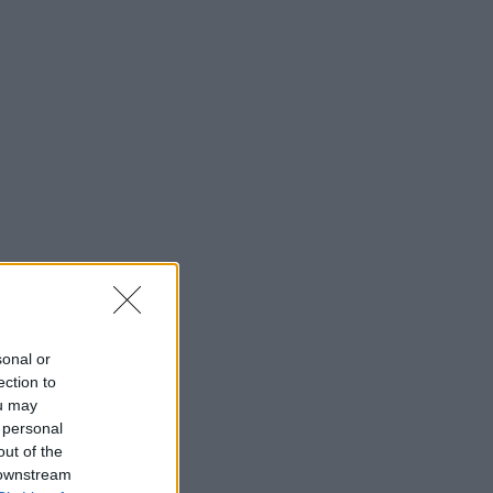
sonal or
ection to
ou may
 personal
out of the
 downstream