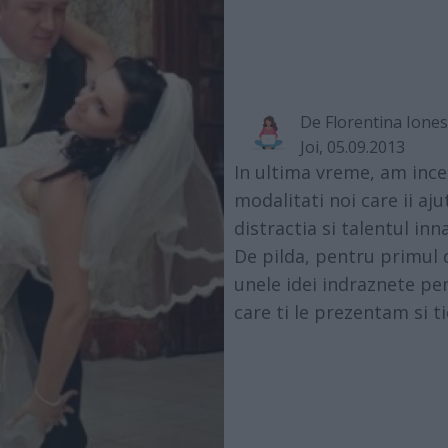
De
Florentina Ione
Joi, 05.09.2013
In ultima vreme, am inc
modalitati noi care ii aj
distractia si talentul inn
De pilda, pentru primul d
unele idei indraznete pent
care ti le prezentam si ti