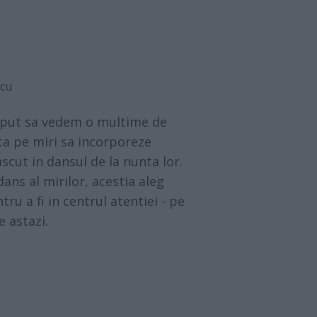
scu
eput sa vedem o multime de
uta pe miri sa incorporeze
ascut in dansul de la nunta lor.
ans al mirilor, acestia aleg
ru a fi in centrul atentiei - pe
e astazi.