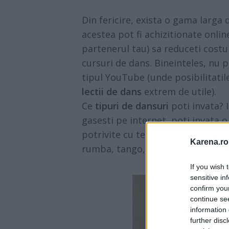
Din fericire, exista o gama larga 
acestea pot fi achizitionate online
partenerul tau) sa reduceti costuri
cursuri de dans. Bineinteles, nu 
tipul YouTube (unde posibilitatil
lectii de dans
extrem de utile).
Ce
tipuri de dansuri
poti invata? 
gasesti pe internet, poti invata o
potrivite cu tema nuntii tale. Prin
Karena.ro
rumba, tango, salsa, swing.
If you wish 
sensitive in
confirm you
continue se
information 
further disc