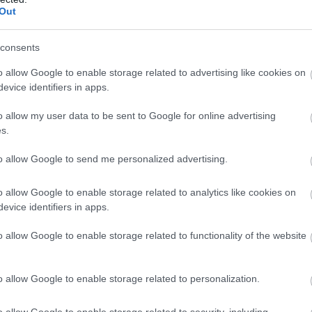
nete pentru primul dans al mirilor
Out
ara nicio urma de regret
ans, iar un cuplu care urmeaza sa se
consents
cheze optiunile in fata unui traditional vals al
o allow Google to enable storage related to advertising like cookies on
 pana la un fox trot de societate, cheia este sa
evice identifiers in apps.
ic care sa se potriveasca cu coregrafia si care
o allow my user data to be sent to Google for online advertising
timpul dansului.
s.
e de dansuri de nunta s-a mutat spre stilurile
to allow Google to send me personalized advertising.
cha cha cha, care reflecta schimbarea in
muzica
unti. Acum cuplurile aleg melodii contemporane
o allow Google to enable storage related to analytics like cookies on
ntul baladelor traditionale. Asa ca, daca va
evice identifiers in apps.
ti sa renuntati la vals si sa alegeti pentru
o allow Google to enable storage related to functionality of the website
e sa va caracterizeze cat mai bine.
o allow Google to enable storage related to personalization.
o allow Google to enable storage related to security, including