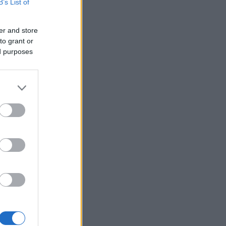
B’s List of
er and store
to grant or
ed purposes