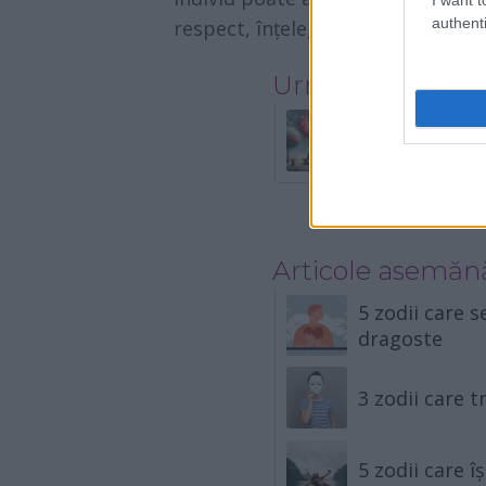
authenti
respect, înțelegere și dragoste.
Urmatorul artico
4 zodii care v
urmatoarea p
Articole asemăn
5 zodii care s
dragoste
3 zodii care 
5 zodii care îș