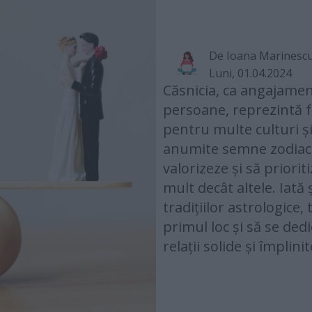
De
Ioana Marinesc
Luni, 01.04.2024
Căsnicia, ca angajame
persoane, reprezintă f
pentru multe culturi și 
anumite semne zodiaca
valorizeze și să prior
mult decât altele. Iată
tradițiilor astrologice,
primul loc și să se ded
relații solide și împlinit