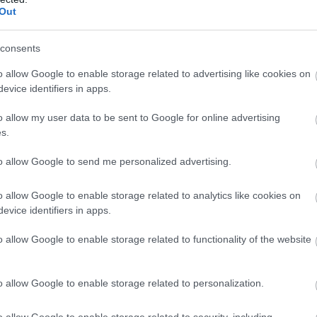
Out
consents
a detalii în toate aspectele vieții, inclusiv în
o allow Google to enable storage related to advertising like cookies on
 armonioasă și funcțională, în care comunicarea și
evice identifiers in apps.
ecioara va pune întotdeauna nevoile căsniciei
uindu-se să mențină un echilibru și o ordine în
o allow my user data to be sent to Google for online advertising
s.
to allow Google to send me personalized advertising.
incurabili, pentru care ideea de suflet pereche și
ă. În căsnicie, nativii Pești își doresc să
o allow Google to enable storage related to analytics like cookies on
evice identifiers in apps.
ofundă și înălțătoare, punând relația pe primul
ericirii comune.
o allow Google to enable storage related to functionality of the website
 ciuda provocărilor moderne, angajamentul față
partener pot rămâne valori centrale în viața unor
o allow Google to enable storage related to personalization.
aștem că, indiferent de semnul zodiacal, fiecare
 și să cultive relații de lungă durată, bazate pe
o allow Google to enable storage related to security, including