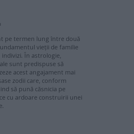
u
nt pe termen lung între două
undamentul vieții de familie
indivizi. În astrologie,
le sunt predispuse să
itizeze acest angajament mai
 șase zodii care, conform
 tind să pună căsnicia pe
ice cu ardoare construirii unei
e.