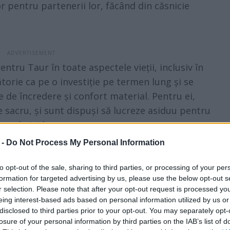
or pentru partenerii lor, făcând din căsnicie
entru Taur în toate aspectele vieții, inclusiv în
ătorie ca pe o investiție pe termen lung și se
e de încredere și confort material. Pentru ei,
sacru, și sunt dispuși să lucreze asiduu pentru
 relației lor.
 -
Do Not Process My Personal Information
 seriozitate caracteristică, văzând-o ca pe o
rteneri. Sunt extrem de loiali și văd
to opt-out of the sale, sharing to third parties, or processing of your per
formation for targeted advertising by us, please use the below opt-out s
 un obiectiv de top în viața lor. Prin natura
r selection. Please note that after your opt-out request is processed y
dispuși să lucreze din greu pentru a menține
eing interest-based ads based on personal information utilized by us or
i lor.
disclosed to third parties prior to your opt-out. You may separately opt-
losure of your personal information by third parties on the IAB’s list of