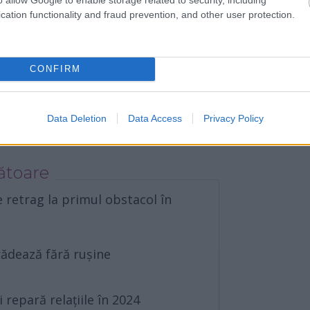
cation functionality and fraud prevention, and other user protection.
l
CONFIRM
or fi rasplătite cu iubire în
erioadă
Data Deletion
Data Access
Privacy Policy
ătoare
e retrag la primul obstacol în
trădează fără rușine
i repară relațiile în 2024