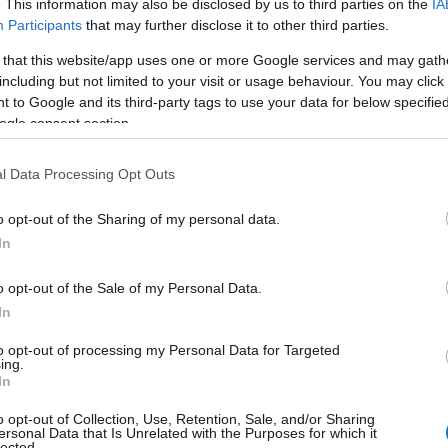
. This information may also be disclosed by us to third parties on the
IA
Participants
that may further disclose it to other third parties.
 that this website/app uses one or more Google services and may gath
including but not limited to your visit or usage behaviour. You may click 
u care dragostea trece prin stomac
 to Google and its third-party tags to use your data for below specifi
ogle consent section.
trag durere și suferință în viața lor
l Data Processing Opt Outs
o opt-out of the Sharing of my personal data.
or înșela în 2024
In
o opt-out of the Sale of my Personal Data.
In
tru unii, nativii Leu își valorizează profund
to opt-out of processing my Personal Data for Targeted
, relația de căsătorie este o sursă de mândrie și
ing.
otamentul și generozitatea. Leii sunt parteneri
In
jează și încurajează partenerii, punând relația pe
o opt-out of Collection, Use, Retention, Sale, and/or Sharing
ersonal Data that Is Unrelated with the Purposes for which it
lected.