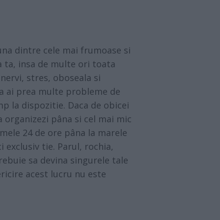
 una dintre cele mai frumoase si
 ta, insa de multe ori toata
ervi, stres, oboseala si
ca ai prea multe probleme de
mp la dispozitie. Daca de obicei
sa organizezi pâna si cel mai mic
ltimele 24 de ore pâna la marele
i exclusiv tie. Parul, rochia,
trebuie sa devina singurele tale
ricire acest lucru nu este