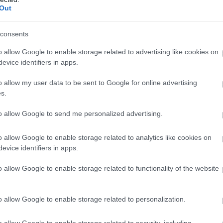
familiei? Pregatirea unui eveniment in aer liber
Out
intr-un restaurant. in primul rând, exista riscul
in perioada nuntii, insa nu trebuie sa te
consents
ploua. Verile pot fi caniculare, iar statul
o allow Google to enable storage related to advertising like cookies on
ca mari probleme. Una dintre acestea este
evice identifiers in apps.
a expunerii prelungite la soare. Astfel, este
o allow my user data to be sent to Google for online advertising
ri cea mai buna
protectie solara
in aceasta
s.
rprize neplacute pe ultima suta de metri.
to allow Google to send me personalized advertising.
o allow Google to enable storage related to analytics like cookies on
evice identifiers in apps.
mai bune parfumuri pentru ziua
o allow Google to enable storage related to functionality of the website
o allow Google to enable storage related to personalization.
ante femei din zodiac
o allow Google to enable storage related to security, including