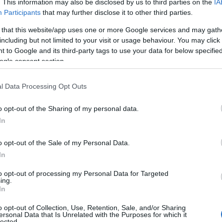
ul iritat
. This information may also be disclosed by us to third parties on the
IA
Participants
that may further disclose it to other third parties.
 that this website/app uses one or more Google services and may gath
 frecventa si poate fi provocata de mai multi
including but not limited to your visit or usage behaviour. You may click 
imentatie. Daca ti se intâmpla sa te trezesti cu
 to Google and its third-party tags to use your data for below specifi
ta nuntii, este important sa stii ce ai de facut,
ogle consent section.
ient pentru a rezolva problema. in cazul in care
matologie, poti incerca o injectie cu cortizon,
l Data Processing Opt Outs
 inflamatia. Altfel, poti reduce roseata
o opt-out of the Sharing of my personal data.
ti. in cazul in care sesizezi o astfel de
In
untii, astfel de tratamente nu vor da roade. Ca
o crema de calmare a tenului care te va ajuta
o opt-out of the Sale of my Personal Data.
In
 aplica fondul de ten. in mod ideal ar trebui sa
âteva luni inaintea nuntii, pentru a putea scapa
to opt-out of processing my Personal Data for Targeted
ing.
In
ovocate de expunerea prelungita la soare
o opt-out of Collection, Use, Retention, Sale, and/or Sharing
verii decât o ceremonie speciala in aer liber, in
ersonal Data that Is Unrelated with the Purposes for which it
lected.