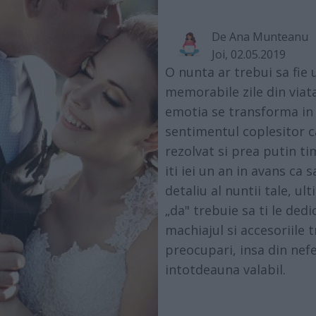
De
Ana Munteanu
Joi, 02.05.2019
O nunta ar trebui sa fie
memorabile zile din viata
emotia se transforma in n
sentimentul coplesitor 
rezolvat si prea putin ti
iti iei un an in avans ca 
detaliu al nuntii tale, u
„da" trebuie sa ti le dedic
machiajul si accesoriile 
preocupari, insa din nefe
intotdeauna valabil.