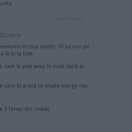
untii
ătoare
ietuire in ziua nuntii: 10 lucruri pe
a le ai la tine
care le poți avea în viață dacă ai
le care îți arată ce poate merge rău
e 3 femei din zodiac