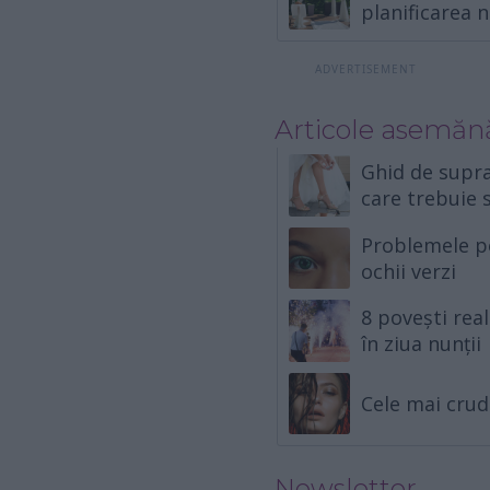
planificarea n
Articole asemăn
Ghid de suprav
care trebuie s
Problemele pe 
ochii verzi
8 povești rea
în ziua nunții
Cele mai crud
Newsletter