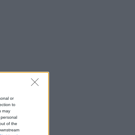
sonal or
ection to
ou may
 personal
out of the
 downstream