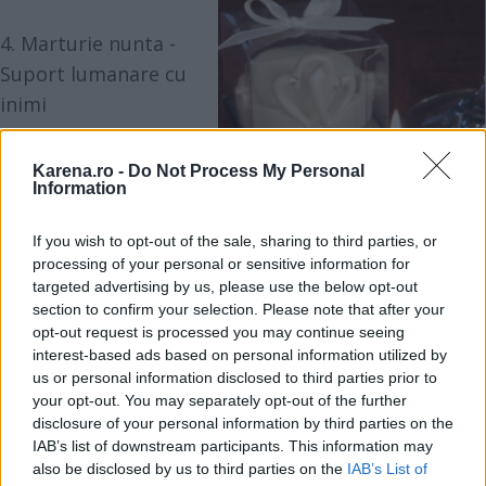
4. Marturie nunta -
Suport lumanare cu
inimi
Tema nuntii voastre
este dragostea si
Karena.ro -
Do Not Process My Personal
Information
romantismul? Acest
suport pentru
If you wish to opt-out of the sale, sharing to third parties, or
lumanari cu inimi unite
processing of your personal or sensitive information for
poate fi alegerea ideala pentru marturiile nuntii
targeted advertising by us, please use the below opt-out
section to confirm your selection. Please note that after your
voastre.
opt-out request is processed you may continue seeing
Pret: 5,99 / buc.
interest-based ads based on personal information utilized by
www.accesoriievenimente.ro
us or personal information disclosed to third parties prior to
your opt-out. You may separately opt-out of the further
disclosure of your personal information by third parties on the
IAB’s list of downstream participants. This information may
also be disclosed by us to third parties on the
IAB’s List of