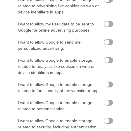
related to advertising like cookies on web or
device identifiers in apps.
I want to allow my user data to be sent to
Google for online advertising purposes.
I want to allow Google to send me
personalized advertising.
I want to allow Google to enable storage
Pret 7 ron/buc,
www.breslo.ro
related to analytics like cookies on web or
device identifiers in apps.
Daca nunta voastra este inspirata de Venetia sau
I want to allow Google to enable storage
pur si simplu va plac mastile, oferiti si nuntasilor o
related to functionality of the website or app.
masca drept marturie a multumirii voastre ca au
I want to allow Google to enable storage
participat la nunta.
related to personalization.
I want to allow Google to enable storage
7. Marturie nunta -
related to security, including authentication