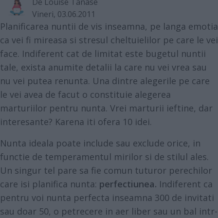
De
Louise Tanase
Vineri, 03.06.2011
Planificarea nuntii de vis inseamna, pe langa emotia
ca vei fi mireasa si stresul cheltuielilor pe care le vei
face. Indiferent cat de limitat este bugetul nuntii
tale, exista anumite detalii la care nu vei vrea sau
nu vei putea renunta. Una dintre alegerile pe care
le vei avea de facut o constituie alegerea
marturiilor pentru nunta. Vrei marturii ieftine, dar
interesante? Karena iti ofera 10 idei.
Nunta ideala poate include sau exclude orice, in
functie de temperamentul mirilor si de stilul ales.
Un singur tel pare sa fie comun tuturor perechilor
care isi planifica nunta:
perfectiunea.
Indiferent ca
pentru voi nunta perfecta inseamna 300 de invitati
sau doar 50, o petrecere in aer liber sau un bal intr-