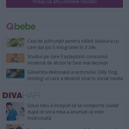
Vreau să aflu ultimele noutăți
Ceai de pătrunjel pentru slăbit: băutura cu
care dai jos 5 kilograme în 3 zile
Studiul pe care îl așteptam: consumul
moderat de alcool te face mai deștept
Găselnița delicioasă a sezonului: Dilly Dog,
hotdog-ul care a devenit viral în social media
Soțul meu a început să se comporte ciudat
după ce sora mea a anunțat că este
însărcinată