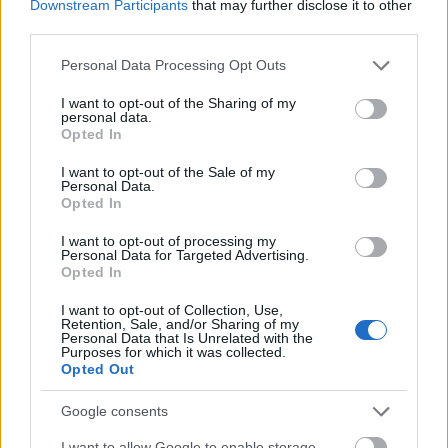
Downstream Participants
that may further disclose it to other
5. Marturie nunta -
third parties.
Evantai cu flori de cires
Please note that this website/app uses one or more Google
Nunta voastra va avea
Personal Data Processing Opt Outs
services and may gather and store information including but
loc intr-o zi torida de
not limited to your visit or usage behaviour. You may click to
I want to opt-out of the Sharing of my
personal data.
vara? Oferiti-le
grant or deny consent to Google and its third-party tags to
Opted In
use your data for below specified purposes in below Google
nuntasilor un suvenir,
consent section.
I want to opt-out of the Sale of my
dar si un mod de a se
Personal Data.
Opted In
racori dupa dans.
Pret: 6,00 ron / buc.
I want to opt-out of processing my
Personal Data for Targeted Advertising.
www.accesoriievenimente.ro
Opted In
I want to opt-out of Collection, Use,
Retention, Sale, and/or Sharing of my
Personal Data that Is Unrelated with the
6. Marturie nunta - Masca venetiana
Purposes for which it was collected.
Opted Out
Google consents
I want to allow Google to enable storage