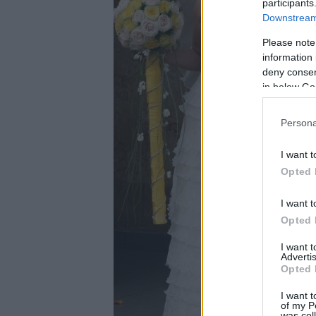
participants
Downstream 
Please note
information 
deny consent
in below Go
Persona
I want t
Opted 
I want t
Opted 
I want 
Advertis
Opted 
I want t
of my P
was col