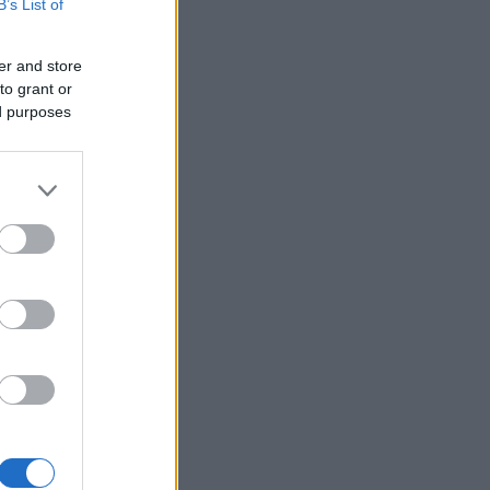
B’s List of
er and store
to grant or
ed purposes