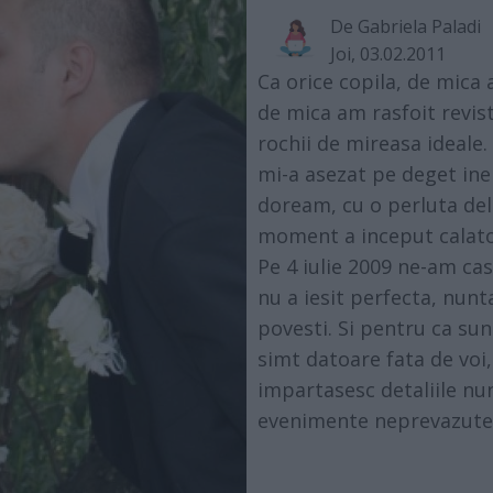
De
Gabriela Paladi
Joi, 03.02.2011
Ca orice copila, de mica 
de mica am rasfoit revis
rochii de mireasa ideale
mi-a asezat pe deget inel
doream, cu o perluta del
moment a inceput calato
Pe 4 iulie 2009 ne-am casa
nu a iesit perfecta, nunt
povesti. Si pentru ca su
simt datoare fata de voi,
impartasesc detaliile nunt
evenimente neprevazute