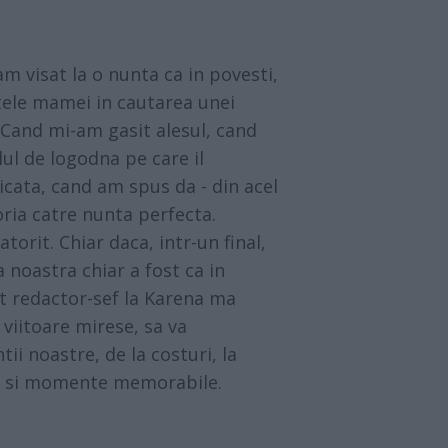
am visat la o nunta ca in povesti,
tele mamei in cautarea unei
. Cand mi-am gasit alesul, cand
ul de logodna pe care il
icata, cand am spus da - din acel
ria catre nunta perfecta.
torit. Chiar daca, intr-un final,
a noastra chiar a fost ca in
nt redactor-sef la Karena ma
 viitoare mirese, sa va
ii noastre, de la costuri, la
 si momente memorabile.