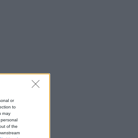
sonal or
ection to
ou may
 personal
out of the
 downstream