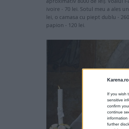
aproximativ 8000 de lei). Voalul 
ivoire - 70 lei. Sotul meu a ales u
lei, o camasa cu piept dublu - 260 l
papion - 120 lei.
Karena.ro
If you wish 
sensitive in
confirm you
continue se
information 
further disc