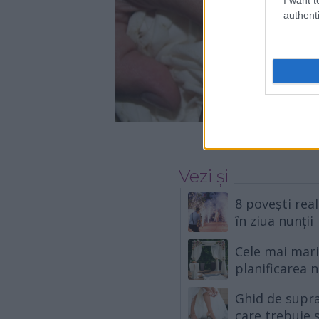
authenti
Vezi și
8 povești rea
în ziua nunții
Cele mai mari 
planificarea n
Ghid de suprav
care trebuie s