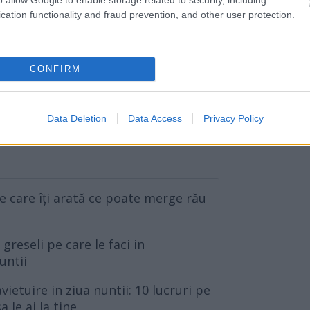
cation functionality and fraud prevention, and other user protection.
CONFIRM
Data Deletion
Data Access
Privacy Policy
le care îți arată ce poate merge rău
greseli pe care le faci in
untii
ietuire in ziua nuntii: 10 lucruri pe
a le ai la tine