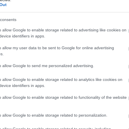
Out
consents
o allow Google to enable storage related to advertising like cookies on
de la
Me&You
, un set de perlute, cercei si
evice identifiers in apps.
lata de pe
Lipscani
- 100 lei. Am purtat si un inel
t de la soacra mea - ceva vechi si ceva albastru.
o allow my user data to be sent to Google for online advertising
s.
 si subtiri din doua tipuri de metale. Le-am
lor a fost de 780 lei.
to allow Google to send me personalized advertising.
o allow Google to enable storage related to analytics like cookies on
evice identifiers in apps.
o allow Google to enable storage related to functionality of the website
o allow Google to enable storage related to personalization.
o allow Google to enable storage related to security, including