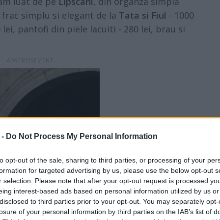
l-am luat de pe
Lipscani
, din organza simpla
n frac simplu si elegant de la
Tata si Fiul
- 1000
ei, pantofi din piele lacuiti - 280 lei, brau si
 -
Do Not Process My Personal Information
to opt-out of the sale, sharing to third parties, or processing of your per
formation for targeted advertising by us, please use the below opt-out s
r selection. Please note that after your opt-out request is processed y
eing interest-based ads based on personal information utilized by us or
disclosed to third parties prior to your opt-out. You may separately opt-
losure of your personal information by third parties on the IAB’s list of