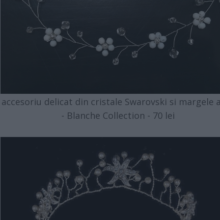
accesoriu delicat din cristale Swarovski si margele 
- Blanche Collection - 70 lei