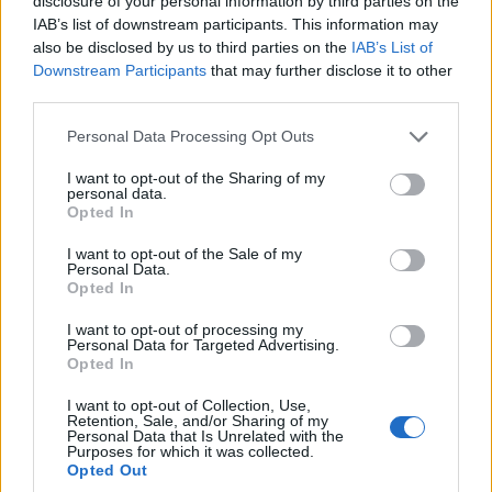
disclosure of your personal information by third parties on the
Accesoriu pieptan din tulle
IAB’s list of downstream participants. This information may
Cordeluta floare din tul
pene
also be disclosed by us to third parties on the
IAB’s List of
Downstream Participants
that may further disclose it to other
- furnizor Josephine
furnizor Blanche collection
third parties.
lei
Please note that this website/app uses one or more Google
Personal Data Processing Opt Outs
services and may gather and store information including but
not limited to your visit or usage behaviour. You may click to
I want to opt-out of the Sharing of my
personal data.
grant or deny consent to Google and its third-party tags to
Opted In
use your data for below specified purposes in below Google
consent section.
I want to opt-out of the Sale of my
Personal Data.
Opted In
I want to opt-out of processing my
Personal Data for Targeted Advertising.
Opted In
accesorii florale hand-made - furnizor Josephin
I want to opt-out of Collection, Use,
Retention, Sale, and/or Sharing of my
Personal Data that Is Unrelated with the
Purposes for which it was collected.
Opted Out