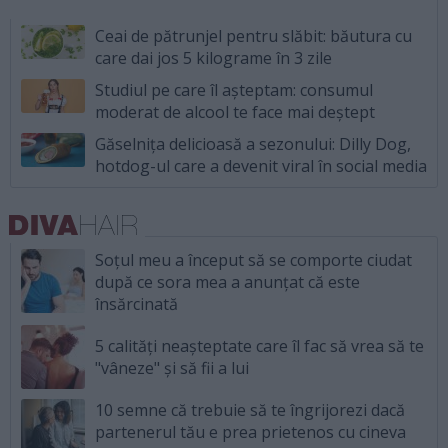
Ceai de pătrunjel pentru slăbit: băutura cu
care dai jos 5 kilograme în 3 zile
Studiul pe care îl așteptam: consumul
moderat de alcool te face mai deștept
Găselnița delicioasă a sezonului: Dilly Dog,
hotdog-ul care a devenit viral în social media
Soțul meu a început să se comporte ciudat
după ce sora mea a anunțat că este
însărcinată
5 calități neașteptate care îl fac să vrea să te
"vâneze" și să fii a lui
10 semne că trebuie să te îngrijorezi dacă
partenerul tău e prea prietenos cu cineva