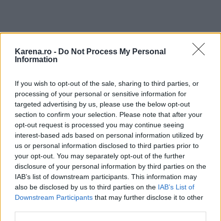
Karena.ro -
Do Not Process My Personal
Information
Decolteu in forma de V:
se potriveste
If you wish to opt-out of the sale, sharing to third parties, or
foarte bine pentru miresele cu forme
processing of your personal or sensitive information for
accentuate iar adancimea decolteului
targeted advertising by us, please use the below opt-out
section to confirm your selection. Please note that after your
depinde de tipul rochiei si de material.
opt-out request is processed you may continue seeing
interest-based ads based on personal information utilized by
us or personal information disclosed to third parties prior to
your opt-out. You may separately opt-out of the further
Decolteu adanc:
acest decolteu este in
disclosure of your personal information by third parties on the
forma de U si se potriveste majoritatii
IAB’s list of downstream participants. This information may
mireselor, indiferent de forma
also be disclosed by us to third parties on the
IAB’s List of
Downstream Participants
that may further disclose it to other
corpului.
third parties.