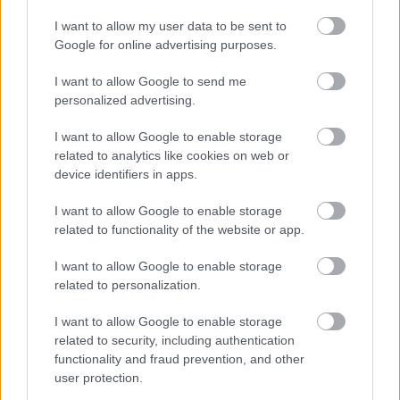
Exista multe
tipuri de decolteuri
pentru
rochia de
I want to allow my user data to be sent to
mireasa
si mai sus am reusit sa povestim doar
Google for online advertising purposes.
despre cateva dintre ele, cele mai des intalnite.
Atunci cand probezi rochia de mireasa nu uita sa
I want to allow Google to send me
personalized advertising.
pui mare accent si pe tipul de decolteu ales.
Intotdeauna sa fii obiectiva si sincera cu felul in
I want to allow Google to enable storage
care arati.
related to analytics like cookies on web or
device identifiers in apps.
Pentru rochia de mireasa, alege tipul de decolteu
potrivit, caci vei fi in centrul atentiei toata ziua
I want to allow Google to enable storage
nuntii!
related to functionality of the website or app.
I want to allow Google to enable storage
related to personalization.
Vezi și
I want to allow Google to enable storage
Ce sa faci si ce sa eviti cand iti alegi
related to security, including authentication
rochia de mireasa pentru a doua nunta
functionality and fraud prevention, and other
user protection.
O mireasă și-a găsit mirele în timp ce