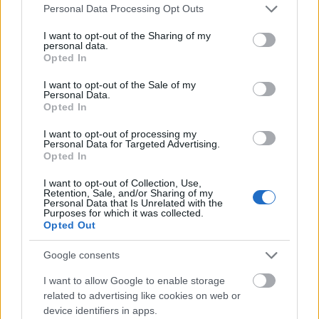
Please note that this website/app uses one or more Google
Personal Data Processing Opt Outs
services and may gather and store information including but
not limited to your visit or usage behaviour. You may click to
I want to opt-out of the Sharing of my
Decolteu fara bretele:
se potriveste cel
personal data.
grant or deny consent to Google and its third-party tags to
Opted In
mai bine celor cu umerii mai mari si bine
use your data for below specified purposes in below Google
consent section.
conturati. Evitati-l daca aveti pieptul mic.
I want to opt-out of the Sale of my
Personal Data.
Opted In
I want to opt-out of processing my
Personal Data for Targeted Advertising.
Decolteu tip Queen Anne:
acest tip de
Opted In
decolteu este inalt in zona din spate a
I want to opt-out of Collection, Use,
gatului si se deschide in zona din fata,
Retention, Sale, and/or Sharing of my
Personal Data that Is Unrelated with the
deasupra pieptului. Poate fi purtat de
Purposes for which it was collected.
Opted Out
majoritatea mireselor si poate chiar ajuta
in alungirea siluetei.
Google consents
I want to allow Google to enable storage
related to advertising like cookies on web or
device identifiers in apps.