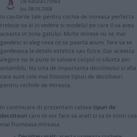
De
Raluca Cristea
Joi, 08.05.2008
In cautarile tale pentru rochia de mireasa perfecta
trebuie sa ai in vedere si modelul pe care il va avea
aceasta in zona gatului. Multe mirese nu se mai
gandesc si aleg ceea ce se poarta acum, fara sa se
gandeasca la detalii estetice sau fizice. Dar aceasta
alegere nu le pune in valoare corpul si silueta per
ansamblu. Nu uita de importanta decolteului si afla
care sunt cele mai folosite tipuri de decolteuri
pentru rochiile de mireasa.
In continuare iti prezentam cateva
tipuri de
decolteuri
care te vor face sa arati si sa te simti cea
mai frumoasa mireasa.
Decolteu inalt:
acesta urmeaza curbele