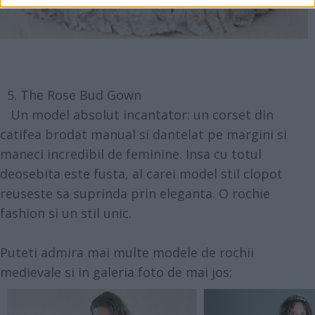
5. The Rose Bud Gown
Un model absolut incantator: un corset din
catifea brodat manual si dantelat pe margini si
maneci incredibil de feminine. Insa cu totul
deosebita este fusta, al carei model stil clopot
reuseste sa suprinda prin eleganta. O rochie
fashion si un stil unic.
Puteti admira mai multe modele de rochii
medievale si in galeria foto de mai jos: