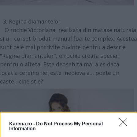
3. Regina diamantelor
O rochie Victoriana, realizata din matase naturala
si un corset brodat manual foarte complex. Acestea
sunt cele mai potrivite cuvinte pentru a descrie
"Regina diamantelor", o rochie creata special
pentru o alteta. Este deosebita mai ales daca
locatia ceremoniei este medievala… poate un
castel, cine stie?
Karena.ro -
Do Not Process My Personal
Information