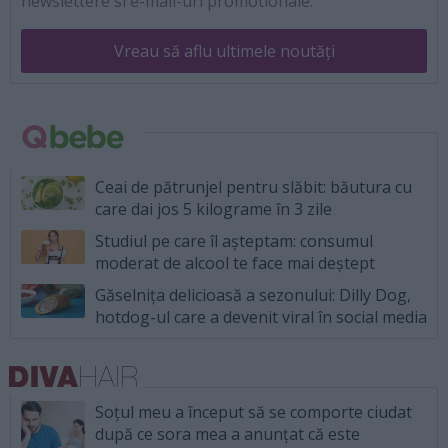
newslettere si e-mail-uri promotionale.
Vreau să aflu ultimele noutăți
Ceai de pătrunjel pentru slăbit: băutura cu
care dai jos 5 kilograme în 3 zile
Studiul pe care îl așteptam: consumul
moderat de alcool te face mai deștept
Găselnița delicioasă a sezonului: Dilly Dog,
hotdog-ul care a devenit viral în social media
Soțul meu a început să se comporte ciudat
după ce sora mea a anunțat că este