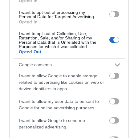
Opted In
I want to opt-out of processing my
Personal Data for Targeted Advertising.
Opted In
4. Cenusareasa
I want to opt-out of Collection, Use,
Retention, Sale, and/or Sharing of my
Daca te-a cucerit povestea Cenusaresei, atunci o
Personal Data that Is Unrelated with the
Purposes for which it was collected.
poti trai, la propriu, in ziua nuntii tale. Iti trebuie
Opted Out
insa o rochie de bal, care sa te introduca mai bine
in atmosfera. Corsetul din catifea este realizat
Google consents
dupa model baroc care imbina broderia alba cu
I want to allow Google to enable storage
perle si margele din belsug. De remarcat sunt mai
related to advertising like cookies on web or
device identifiers in apps.
ales nuantele de albastru in degrade.
I want to allow my user data to be sent to
Google for online advertising purposes.
I want to allow Google to send me
personalized advertising.