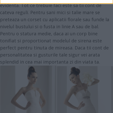
evidenta. Tot ce trebuie faci este sa tii cont de
cateva reguli. Pentru sani mici si talie mare se
preteaza un corset cu aplicatii florale sau funde la
nivelul bustului si o fusta in linie A sau de bal.
Pentru o statura medie, daca ai un corp bine
tonifiat si proportionat modelul de sirena este
perfect pentru tinuta de mireasa. Daca tii cont de
personalitatea si gusturile tale sigur vei arata
splendid in cea mai importanta zi din viata ta.