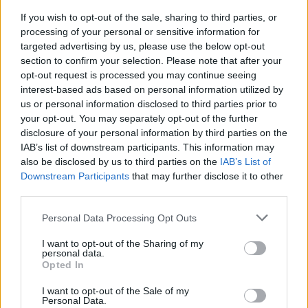
If you wish to opt-out of the sale, sharing to third parties, or
O mireasa a devenit virală, după ce a
processing of your personal or sensitive information for
împărtășit scrisoarea trimisă
targeted advertising by us, please use the below opt-out
domnișoarelor de onoare
section to confirm your selection. Please note that after your
opt-out request is processed you may continue seeing
Cum alegi corect pantofii pentru
interest-based ads based on personal information utilized by
rochia de seara
us or personal information disclosed to third parties prior to
your opt-out. You may separately opt-out of the further
disclosure of your personal information by third parties on the
IAB’s list of downstream participants. This information may
also be disclosed by us to third parties on the
IAB’s List of
Downstream Participants
that may further disclose it to other
third parties.
Please note that this website/app uses one or more Google
Personal Data Processing Opt Outs
services and may gather and store information including but
not limited to your visit or usage behaviour. You may click to
I want to opt-out of the Sharing of my
personal data.
grant or deny consent to Google and its third-party tags to
Opted In
use your data for below specified purposes in below Google
consent section.
I want to opt-out of the Sale of my
Personal Data.