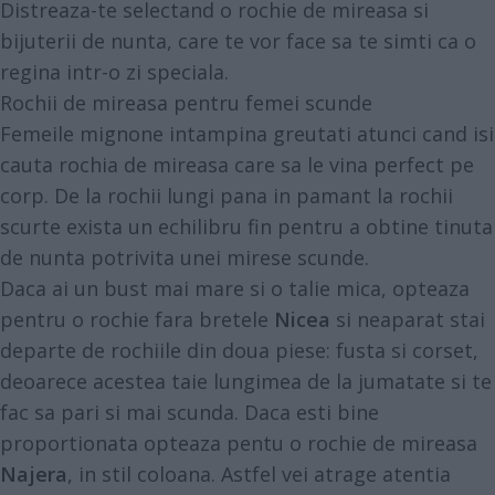
Distreaza-te selectand o rochie de mireasa si
bijuterii de nunta, care te vor face sa te simti ca o
regina intr-o zi speciala.
Rochii de mireasa pentru femei scunde
Femeile mignone intampina greutati atunci cand isi
cauta rochia de mireasa care sa le vina perfect pe
corp. De la rochii lungi pana in pamant la rochii
scurte exista un echilibru fin pentru a obtine tinuta
de nunta potrivita unei mirese scunde.
Daca ai un bust mai mare si o talie mica, opteaza
pentru o rochie fara bretele
Nicea
si neaparat stai
departe de rochiile din doua piese: fusta si corset,
deoarece acestea taie lungimea de la jumatate si te
fac sa pari si mai scunda. Daca esti bine
proportionata opteaza pentu o rochie de mireasa
Najera
,
in stil coloana. Astfel vei atrage atentia