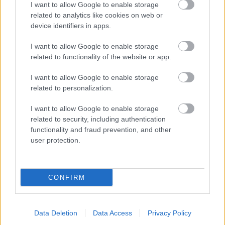
I want to allow Google to enable storage
related to analytics like cookies on web or
device identifiers in apps.
I want to allow Google to enable storage
related to functionality of the website or app.
I want to allow Google to enable storage
related to personalization.
I want to allow Google to enable storage
related to security, including authentication
Rochie de mireasa
Rochia de mireasa Nicea,
functionality and fraud prevention, and other
Narciso,
AIRE Barcelona
AIRE Barcelona
user protection.
Rochii de mireasa pentru femei de statura medie
Chiar si femeile cu o statura medie pot intampina
probleme in alegerea modelului de rochie de
CONFIRM
mireasa. Este adevarat ca nu atat de multe, insa si
ele se pot confrunta cu forme ale corpului mai
Data Deletion
Data Access
Privacy Policy
putin aratoase pe care nu doresc sa le scoata in