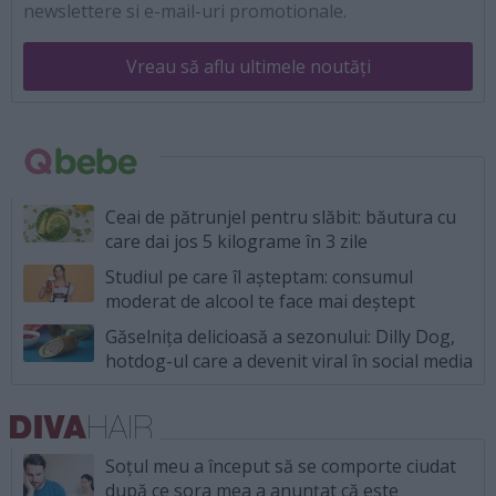
newslettere si e-mail-uri promotionale.
Vreau să aflu ultimele noutăți
Ceai de pătrunjel pentru slăbit: băutura cu
care dai jos 5 kilograme în 3 zile
Studiul pe care îl așteptam: consumul
moderat de alcool te face mai deștept
Găselnița delicioasă a sezonului: Dilly Dog,
hotdog-ul care a devenit viral în social media
Soțul meu a început să se comporte ciudat
după ce sora mea a anunțat că este