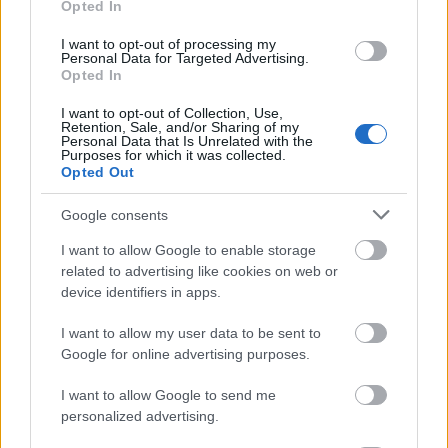
Opted In
I want to opt-out of processing my
Personal Data for Targeted Advertising.
Opted In
I want to opt-out of Collection, Use,
Retention, Sale, and/or Sharing of my
Personal Data that Is Unrelated with the
Purposes for which it was collected.
Opted Out
Rochie de mireasa
Rochie de mireasa
Najera,
AIRE Barcelona
Newton,
AIRE Barcelona
Google consents
I want to allow Google to enable storage
related to advertising like cookies on web or
device identifiers in apps.
I want to allow my user data to be sent to
Google for online advertising purposes.
I want to allow Google to send me
personalized advertising.