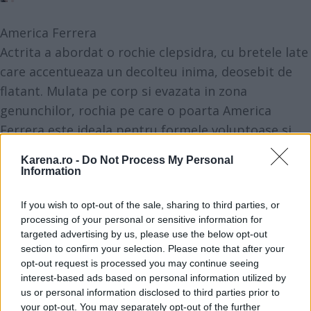
America Ferrera
Actrita a abordat o rochie clepsidra, cu bretele late
care accentueaza un decolteu inima, deosebit de
flatant. Mulata pe corp si evazata in zona
genunchilor, rochia pe care o poarta America
Ferrera este ideala pentru formele voluptoase si
siluetele mignone, spre deosebire de modelele
Karena.ro -
Do Not Process My Personal
foarte ample.
Information
La Sposa dell Amore, poti achizitiona un model care
pastreaza atat croiul, cat si textura materialului.
If you wish to opt-out of the sale, sharing to third parties, or
processing of your personal or sensitive information for
targeted advertising by us, please use the below opt-out
section to confirm your selection. Please note that after your
opt-out request is processed you may continue seeing
interest-based ads based on personal information utilized by
us or personal information disclosed to third parties prior to
your opt-out. You may separately opt-out of the further