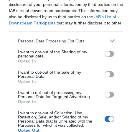
disclosure of your personal information by third parties on the
IAB’s list of downstream participants. This information may
also be disclosed by us to third parties on the
IAB’s List of
Downstream Participants
that may further disclose it to other
third parties.
Please note that this website/app uses one or more Google
Personal Data Processing Opt Outs
services and may gather and store information including but
not limited to your visit or usage behaviour. You may click to
I want to opt-out of the Sharing of my
personal data.
grant or deny consent to Google and its third-party tags to
Opted In
use your data for below specified purposes in below Google
consent section.
I want to opt-out of the Sale of my
Personal Data.
Molly Sims
Opted In
Molly Sims a purtat o rochie decupata la spate,
I want to opt-out of processing my
incadrata de manecute evazate din dantela. Talia
Personal Data for Targeted Advertising.
Opted In
accentuata si cocul clasic au valorificat aparitia
eleganta a vedetei.
I want to opt-out of Collection, Use,
Retention, Sale, and/or Sharing of my
In magazinul
Mirandi
, poti gasi o rochie
Personal Data that Is Unrelated with the
Purposes for which it was collected.
asemanatoare, cu decolteu adanc la spate si
Opted Out