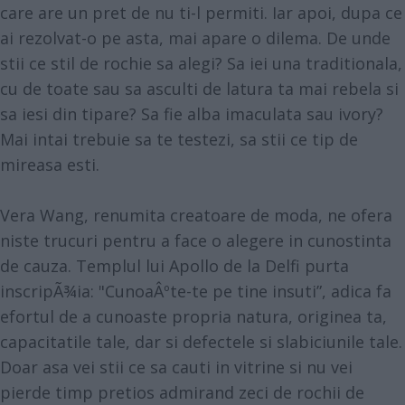
care are un pret de nu ti-l permiti. Iar apoi, dupa ce
ai rezolvat-o pe asta, mai apare o dilema. De unde
stii ce stil de rochie sa alegi? Sa iei una traditionala,
cu de toate sau sa asculti de latura ta mai rebela si
sa iesi din tipare? Sa fie alba imaculata sau ivory?
Mai intai trebuie sa te testezi, sa stii ce tip de
mireasa esti.
Vera Wang, renumita creatoare de moda, ne ofera
niste trucuri pentru a face o alegere in cunostinta
de cauza. Templul lui Apollo de la Delfi purta
inscripÃ¾ia: "CunoaÂºte-te pe tine insuti”, adica fa
efortul de a cunoaste propria natura, originea ta,
capacitatile tale, dar si defectele si slabiciunile tale.
Doar asa vei stii ce sa cauti in vitrine si nu vei
pierde timp pretios admirand zeci de rochii de