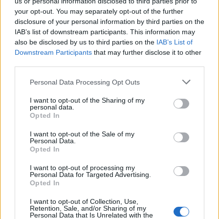
us or personal information disclosed to third parties prior to
your opt-out. You may separately opt-out of the further
disclosure of your personal information by third parties on the
4. Mireasa individualista
IAB’s list of downstream participants. This information may
Dorinta de a fi ea insasi intrece orice altceva. Ea va
also be disclosed by us to third parties on the
IAB’s List of
Downstream Participants
that may further disclose it to other
alege orice pentru a incalca intentionat codurile
third parties.
modei. Expresia personala este cheia. Fata de
Please note that this website/app uses one or more Google
majoritatea mireselor care aleg o rochie alba
Personal Data Processing Opt Outs
services and may gather and store information including but
conventionala, individualista prefera sa-si urmeze
not limited to your visit or usage behaviour. You may click to
I want to opt-out of the Sharing of my
personal data.
propriile instincte, indiferent de culoare sau forma.
grant or deny consent to Google and its third-party tags to
Opted In
use your data for below specified purposes in below Google
Incapatanata si cu opinii bine formate, ea isi
consent section.
I want to opt-out of the Sale of my
poarta individualitatea ca pe un simbol de onoare.
Personal Data.
Desi poate sa nu genereze trenduri, cu siguranta
Opted In
nu este o femeie care sa asculte de regulile modei.
I want to opt-out of processing my
Personal Data for Targeted Advertising.
O individualista te poate surprinde in orice
Opted In
moment.
I want to opt-out of Collection, Use,
Retention, Sale, and/or Sharing of my
Personal Data that Is Unrelated with the