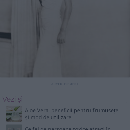
Vezi și
Aloe Vera: beneficii pentru frumusețe
și mod de utilizare
Ce fel de persoane toxice atragi în