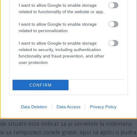
de tentata. Il poti acoperi cu machiaj, dar daca il
I want to allow Google to enable storage
storci, vei avea toata zona inflamata, iar riscul
related to functionality of the website or app.
aparitiei unei eruptii este mult mai mare.
I want to allow Google to enable storage
9. Nu iti atinge fata
related to personalization.
Bacteriile si murdaria de pe maini pot duce la
I want to allow Google to enable storage
aparitia unor inflamatii, asa ca nu iti atinge fata,
related to security, including authentication
daca nu te pregatesti de rutina de ingrijire. Daca,
functionality and fraud prevention, and other
user protection.
totusi, trebuie sa faci ast, asigura-te ca ai mainile
curate.
10. Scapa de excesul de sebum
CONFIRM
In ziua nuntii, este important sa te asiguri ca ai
mereu fata curata si radioasa. In unele situatii, insa,
pielea poate secreta mai mult sebum si te poti
Data Deletion
Data Access
Privacy Policy
trezi cu un ten lucios in anumite zone. Pentru astfel
de situatii este indicat sa ai servetele la indemana
si sa tamponezi zonele grase, apoi sa aplici o pudra