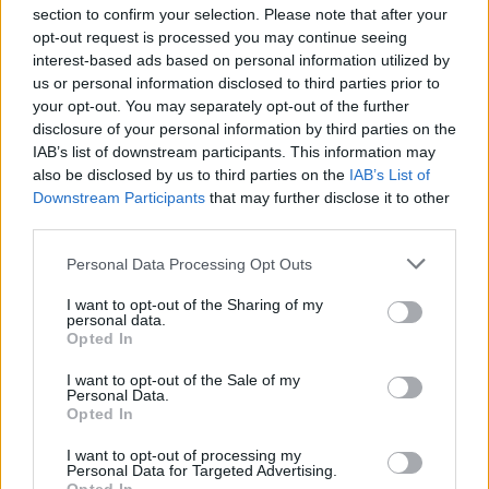
5. Nu ezita sa folosesti uleiuri
section to confirm your selection. Please note that after your
Uleiurile de fata protejeaza pielea si ii asigura
opt-out request is processed you may continue seeing
interest-based ads based on personal information utilized by
aportul necesar de antioxidanti ce protejeaza
us or personal information disclosed to third parties prior to
impotriva radicalilor liberi. Nu ezita sa aplici un ulei
your opt-out. You may separately opt-out of the further
inainte de a folosi crema de fata, dar alege un
disclosure of your personal information by third parties on the
IAB’s list of downstream participants. This information may
produs non-comedogenic. Uleiul de argan sau de
also be disclosed by us to third parties on the
IAB’s List of
marula sunt optiuni potrivite pentru ten.
Downstream Participants
that may further disclose it to other
third parties.
6. Foloseste vitamina C
Please note that this website/app uses one or more Google
Personal Data Processing Opt Outs
services and may gather and store information including but
Vitamina C este un produs esential, daca vrei sa
not limited to your visit or usage behaviour. You may click to
I want to opt-out of the Sharing of my
obtii o piele radioasa. Acest ingredient minune
personal data.
grant or deny consent to Google and its third-party tags to
Opted In
inlatura petele de pe fata, imbunatateste culoarea
use your data for below specified purposes in below Google
consent section.
pielii si o lasa uniforma si luminoasa. Nu uita sa
I want to opt-out of the Sale of my
Personal Data.
folosesti acest ingredient si in jurul ochilor, pentru
Opted In
tonifiere.
I want to opt-out of processing my
7. Hidrateaza-te
Personal Data for Targeted Advertising.