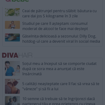
Ceai de pătrunjel pentru slăbit: băutura cu
care dai jos 5 kilograme în 3 zile
Studiul pe care îl așteptam: consumul
moderat de alcool te face mai deștept
Găselnița delicioasă a sezonului: Dilly Dog,
hotdog-ul care a devenit viral în social media
Soțul meu a început să se comporte ciudat
după ce sora mea a anunțat că este
însărcinată
5 calități neașteptate care îl fac să vrea să te
"vâneze" și să fii a lui
10 semne că trebuie să te îngrijorezi dacă
partenerul tău e prea prietenos cu cineva