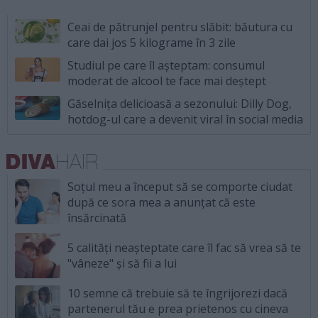
Ceai de pătrunjel pentru slăbit: băutura cu
care dai jos 5 kilograme în 3 zile
Studiul pe care îl așteptam: consumul
moderat de alcool te face mai deștept
Găselnița delicioasă a sezonului: Dilly Dog,
hotdog-ul care a devenit viral în social media
Soțul meu a început să se comporte ciudat
după ce sora mea a anunțat că este
însărcinată
5 calități neașteptate care îl fac să vrea să te
"vâneze" și să fii a lui
10 semne că trebuie să te îngrijorezi dacă
partenerul tău e prea prietenos cu cineva