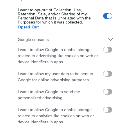
I want to opt-out of Collection, Use,
Retention, Sale, and/or Sharing of my
Personal Data that Is Unrelated with the
Purposes for which it was collected.
Opted Out
Google consents
I want to allow Google to enable storage
related to advertising like cookies on web or
device identifiers in apps.
I want to allow my user data to be sent to
Google for online advertising purposes.
I want to allow Google to send me
personalized advertising.
Probabil cele mai promitatoare terapii medicale
sunt laserul si sistemele de radiofrecventa.
I want to allow Google to enable storage
related to analytics like cookies on web or
device identifiers in apps.
Sunt disponibile pe piata doua tipuri de aparate