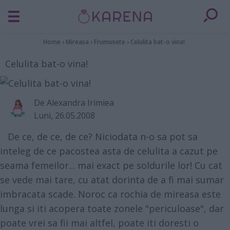
Home
›
Mireasa
›
Frumusete
›
Celulita bat-o vina!
Celulita bat-o vina!
De
Alexandra Irimiea
Luni, 26.05.2008
De ce, de ce, de ce? Niciodata n-o sa pot sa
inteleg de ce pacostea asta de celulita a cazut pe
seama femeilor... mai exact pe soldurile lor! Cu cat
se vede mai tare, cu atat dorinta de a fi mai sumar
imbracata scade. Noroc ca rochia de mireasa este
lunga si iti acopera toate zonele "periculoase", dar
poate vrei sa fii mai altfel, poate iti doresti o