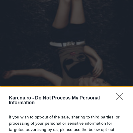
Karena.ro -
Do Not Process My Personal
Information
If you wish to opt-out of the sale, sharing to third parties, or
Celulita nu este o conditie medicala serioasa si nu
processing of your personal or sensitive information for
necesita tratament. De fapt, multi medici considera
targeted advertising by us, please use the below opt-out