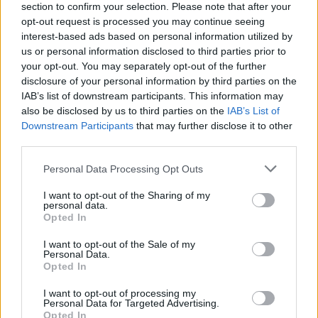
celulita o conditie normala. Totusi, daca esti
section to confirm your selection. Please note that after your
opt-out request is processed you may continue seeing
ingrijorata de aspectul pielii, poti apela la un
interest-based ads based on personal information utilized by
consult dermatologic.
us or personal information disclosed to third parties prior to
TRATAMENT
your opt-out. You may separately opt-out of the further
disclosure of your personal information by third parties on the
Scaderea in greutate - prin dieta sanatoasa si
IAB’s list of downstream participants. This information may
exercitiu fizic - este probabil cel mai benefic
also be disclosed by us to third parties on the
IAB’s List of
tratament pentru celulita. Pierderea unor
Downstream Participants
that may further disclose it to other
third parties.
kilograme si intarirea musculaturii picioarelor,
coapselor si feselor poate imbunatatii aspectul
Please note that this website/app uses one or more Google
Personal Data Processing Opt Outs
services and may gather and store information including but
denivelat al pielii. Beneficiile scaderii ponderale fara
not limited to your visit or usage behaviour. You may click to
I want to opt-out of the Sharing of my
alte interventii sunt totusi limitate. Desi celulita va
personal data.
grant or deny consent to Google and its third-party tags to
Opted In
fi mai putin observabila, nu va disparea definitiv.
use your data for below specified purposes in below Google
consent section.
I want to opt-out of the Sale of my
Personal Data.
Opted In
I want to opt-out of processing my
Personal Data for Targeted Advertising.
Opted In