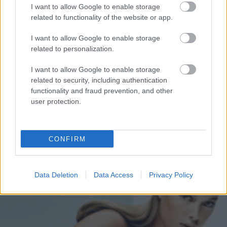
de laser sau lumina, pentru tratamentul sigur si
I want to allow Google to enable storage
eficient al celulitei. Unul dintre sisteme foloseste o
related to functionality of the website or app.
combinatie de masaj tisular, radiofrecventa si
I want to allow Google to enable storage
lumina infrarosie pentru tratarea celulitei. Al doilea
related to personalization.
sistem combina masajul tisular cu energia unei
I want to allow Google to enable storage
diode laser. Ambele sisteme ofera imbunatatiri ale
related to security, including authentication
aspectului celulitei dupa mai multe saptamani de
functionality and fraud prevention, and other
user protection.
tratament (2 sedinte pe saptamana). Rezultatele
sunt temporare, efectul benefic dureaza pana la 6
luni.
CONFIRM
Data Deletion
Data Access
Privacy Policy