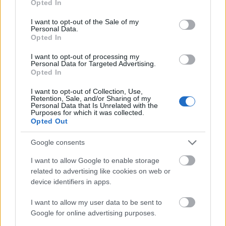
Opted In
acest tip de voal ramane un accesoriu rafinat si
use your data for below specified purposes in below Google
elegant care te poate transforma intr-o mireasa
consent section.
I want to opt-out of the Sale of my
Personal Data.
misterioasa.
Opted In
I want to opt-out of processing my
Personal Data for Targeted Advertising.
Opted In
I want to opt-out of Collection, Use,
Retention, Sale, and/or Sharing of my
Personal Data that Is Unrelated with the
Purposes for which it was collected.
Opted Out
Google consents
I want to allow Google to enable storage
related to advertising like cookies on web or
device identifiers in apps.
I want to allow my user data to be sent to
Google for online advertising purposes.