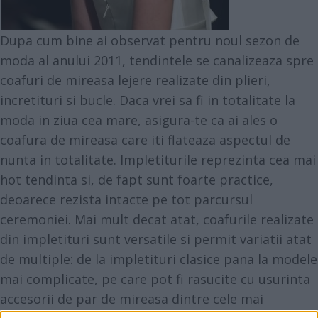
Dupa cum bine ai observat pentru noul sezon de
moda al anului 2011, tendintele se canalizeaza spre
coafuri de mireasa lejere realizate din plieri,
incretituri si bucle. Daca vrei sa fi in totalitate la
moda in ziua cea mare, asigura-te ca ai ales o
coafura de mireasa care iti flateaza aspectul de
nunta in totalitate. Impletiturile reprezinta cea mai
hot tendinta si, de fapt sunt foarte practice,
deoarece rezista intacte pe tot parcursul
ceremoniei. Mai mult decat atat, coafurile realizate
din impletituri sunt versatile si permit variatii atat
de multiple: de la impletituri clasice pana la modele
mai complicate, pe care pot fi rasucite cu usurinta
accesorii de par de mireasa dintre cele mai