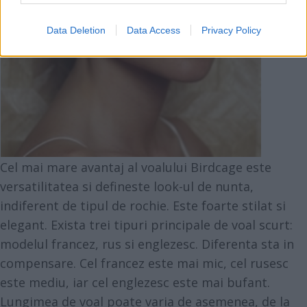
Data Deletion
Data Access
Privacy Policy
Cel mai mare avantaj al voalului Birdcage este
versatilitatea si defineste look-ul de nunta,
indiferent de tipul de rochie. Este foarte stilat si
elegant. Exista trei tipuri principale de voal scurt:
modelul francez, rus si englezesc. Diferenta sta in
compensare. Cel francez este mai mic, cel rusesc
este mediu, iar cel englezesc este mai bufant.
Lungimea de voal poate varia de asemenea, de la