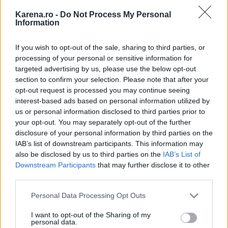
moderne.
Karena.ro -
Do Not Process My Personal
Information
Voaluri scurte
If you wish to opt-out of the sale, sharing to third parties, or
processing of your personal or sensitive information for
Voalurile scurte sunt o alternativa moderna si
targeted advertising by us, please use the below opt-out
sofisticata pentru a inlocui voalul clasic de mireasa.
section to confirm your selection. Please note that after your
Acesta poate fi adaptat la diferite modele de
opt-out request is processed you may continue seeing
interest-based ads based on personal information utilized by
coafuri. In cazul in care acest tip de voal iti acopera
us or personal information disclosed to third parties prior to
o parte a fetei, nu iti fie teama sa iti accentuezi
your opt-out. You may separately opt-out of the further
machiajul mai mult decat de obicei, asa ca nu va
disclosure of your personal information by third parties on the
IAB’s list of downstream participants. This information may
trece neobservat. Aceasta este, de asemenea, o
also be disclosed by us to third parties on the
IAB’s List of
optiune perfecta pentru miresele care iubesc stilul
Downstream Participants
that may further disclose it to other
Edgy. De- a lungul anilor '30 si '40, acest tip de voal
third parties.
a fost foarte popular. In zilele noastre, nu multe
Please note that this website/app uses one or more Google
Personal Data Processing Opt Outs
dintre mirese aleg sa poarte un voal scurt,
services and may gather and store information including but
not limited to your visit or usage behaviour. You may click to
I want to opt-out of the Sharing of my
preferand modele tradiionale, mai lungi. Totusi,
personal data.
grant or deny consent to Google and its third-party tags to