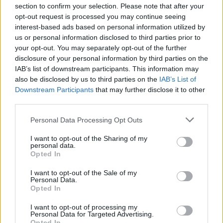
section to confirm your selection. Please note that after your
lipseasca. Rezultatul va fi deosebit.
opt-out request is processed you may continue seeing
interest-based ads based on personal information utilized by
Vezi și
us or personal information disclosed to third parties prior to
your opt-out. You may separately opt-out of the further
Idei de manichiura pe care sa nu le
disclosure of your personal information by third parties on the
alegi niciodata pentru nunta
IAB’s list of downstream participants. This information may
also be disclosed by us to third parties on the
IAB’s List of
10 idei de manichiura pe care sa le
Downstream Participants
that may further disclose it to other
alegi cand stii ca urmeaza sa te ceara
third parties.
Par gras: cauze și sfaturi pentru
Please note that this website/app uses one or more Google
Personal Data Processing Opt Outs
services and may gather and store information including but
îngrijire eficientă
not limited to your visit or usage behaviour. You may click to
I want to opt-out of the Sharing of my
personal data.
grant or deny consent to Google and its third-party tags to
Opted In
use your data for below specified purposes in below Google
consent section.
I want to opt-out of the Sale of my
Personal Data.
Opted In
I want to opt-out of processing my
Personal Data for Targeted Advertising.
Opted In