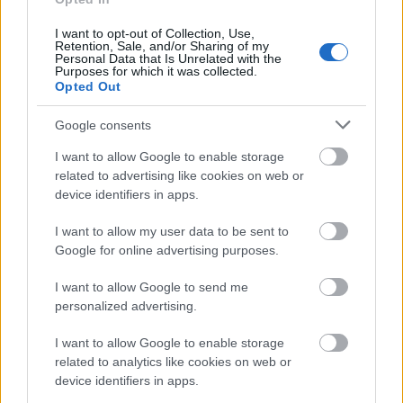
I want to opt-out of Collection, Use,
Retention, Sale, and/or Sharing of my
Personal Data that Is Unrelated with the
Purposes for which it was collected.
Opted Out
Google consents
I want to allow Google to enable storage
related to advertising like cookies on web or
device identifiers in apps.
Impletiturile
O mireasa cu impletituri in par va fi o aparitie
I want to allow my user data to be sent to
Google for online advertising purposes.
rafinata si delicata fara prea mult efort. Datorita
parului cret si volumului acestuia, cea mai simpla
I want to allow Google to send me
personalized advertising.
impletitura va parea o adevarata opera de arta.
I want to allow Google to enable storage
related to analytics like cookies on web or
device identifiers in apps.