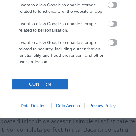
I want to allow Google to enable storage
related to functionality of the website or app.
I want to allow Google to enable storage
related to personalization.
I want to allow Google to enable storage
related to security, including authentication
functionality and fraud prevention, and other
user protection.
CONFIRM
Coafura fara voal
In cazul in care parul este foarte voluminos si iti
doresti o coafura cu parul liber pe spate, atunci e
Data Deletion
Data Access
Privacy Policy
recomandat sa renunti la a mai purta voal. Acesta
poate fi inlocuit de accesorii simple si sofisticate ce
iti vor completa perfect tinuta. Daca iti doresti un