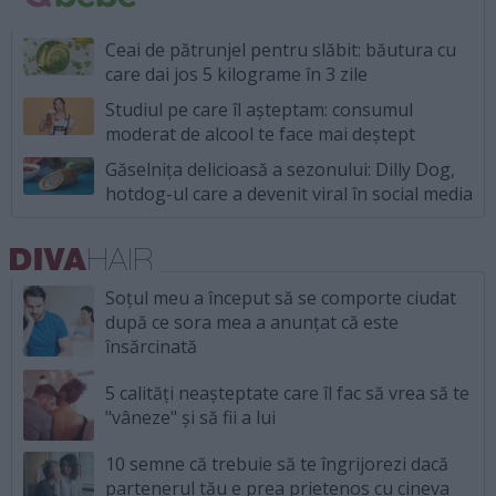
Ceai de pătrunjel pentru slăbit: băutura cu
care dai jos 5 kilograme în 3 zile
Studiul pe care îl așteptam: consumul
moderat de alcool te face mai deștept
Găselnița delicioasă a sezonului: Dilly Dog,
hotdog-ul care a devenit viral în social media
Soțul meu a început să se comporte ciudat
după ce sora mea a anunțat că este
însărcinată
5 calități neașteptate care îl fac să vrea să te
"vâneze" și să fii a lui
10 semne că trebuie să te îngrijorezi dacă
partenerul tău e prea prietenos cu cineva