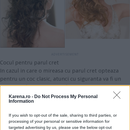
Cocul pentru parul cret
In cazul in care o mireasa cu parul cret opteaza
pentru un coc clasic, atunci cu siguranta va fi un
coc special. Este recomandat sa optezi pentru
acest tip de coafura mai ales daca umiditatea este
Karena.ro -
Do Not Process My Personal
Information
crescuta. Este bine stiut ca parul cret reactioneaza
neplacut la umiditate si este de preferat sa previi
If you wish to opt-out of the sale, sharing to third parties, or
aceasta problema. In cazul in care alegi un coc lejer,
processing of your personal or sensitive information for
florile naturale si agrafele de par nu trebuie sa
targeted advertising by us, please use the below opt-out