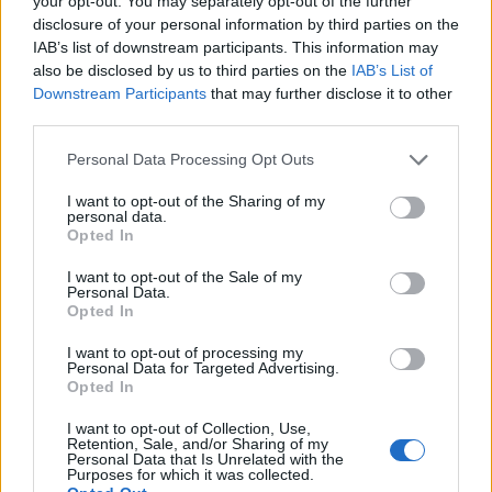
your opt-out. You may separately opt-out of the further
iti recomand sa alegi o rochie cu decolteu in V si cu
disclosure of your personal information by third parties on the
o croiala dreapta.
IAB’s list of downstream participants. This information may
also be disclosed by us to third parties on the
IAB’s List of
Downstream Participants
that may further disclose it to other
third parties.
Please note that this website/app uses one or more Google
Personal Data Processing Opt Outs
services and may gather and store information including but
not limited to your visit or usage behaviour. You may click to
I want to opt-out of the Sharing of my
personal data.
grant or deny consent to Google and its third-party tags to
Opted In
use your data for below specified purposes in below Google
consent section.
I want to opt-out of the Sale of my
Personal Data.
Opted In
I want to opt-out of processing my
Personal Data for Targeted Advertising.
Opted In
Tiare
I want to opt-out of Collection, Use,
Tiarele confera cu certitudine un aer princiar, de
Retention, Sale, and/or Sharing of my
Personal Data that Is Unrelated with the
aceea ar fi indicat sa apelezi la ele pentru a
Purposes for which it was collected.