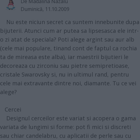
De
Madalina Nazalu
Duminică, 11.10.2009
Nu este niciun secret ca suntem innebunite dupa
bijuterii. Atunci cum ar putea sa lipsesasca ele intr-
o zi atat de speciala? Poti alege argint sau aur alb
(cele mai populare, tinand cont de faptul ca rochia
ta de mireasa este alba), iar maestrii bijutieri le
decoreaza cu zirconiu sau pietre semipretioase,
cristale Swarovsky si, nu in ultimul rand, pentru
cele mai extravante dintre noi, diamante. Tu ce vei
alege?
Cercei
Designul cerceilor este variat si acopera o gama
variata de lungimi si forme: pot fi mici si discreti
sau chiar candelabru, cu aplicatii de perle sau cu