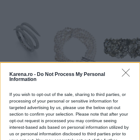
Karena.ro -
Do Not Process My Personal
Information
If you wish to opt-out of the sale, sharing to third parties, or
Coliere
processing of your personal or sensitive information for
targeted advertising by us, please use the below opt-out
Daca esti fana a colierelor, poti alege unul sau
section to confirm your selection. Please note that after your
mai multe pandantive discrete cu o geometrie
opt-out request is processed you may continue seeing
variata. Lungimea lantului ar trebui sa fie direct
interest-based ads based on personal information utilized by
us or personal information disclosed to third parties prior to
proportionala cu adancimea decolteului, de aceea