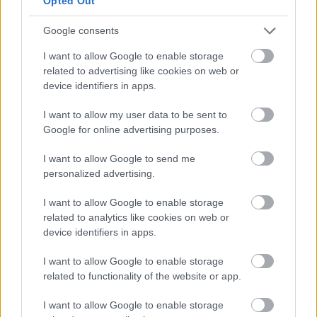
Opted Out
accesoriza o rochie cu model empire, cu tul si cu
talia marcata. Sunt indicate atat pentru a
Google consents
accesoriza un coc cat si o coafura care presupune
I want to allow Google to enable storage
parul lasat pe spate si bucle, insa nu se potrivesc
related to advertising like cookies on web or
daca decizi sa iti prinzi parul simplu, intr-o coada
device identifiers in apps.
de cal.
I want to allow my user data to be sent to
Google for online advertising purposes.
I want to allow Google to send me
personalized advertising.
I want to allow Google to enable storage
related to analytics like cookies on web or
device identifiers in apps.
I want to allow Google to enable storage
related to functionality of the website or app.
I want to allow Google to enable storage