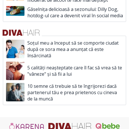
moderat de alcool te face mai deștept
Găselnița delicioasă a sezonului: Dilly Dog,
hotdog-ul care a devenit viral în social media
Soțul meu a început să se comporte ciudat
după ce sora mea a anunțat că este
însărcinată
5 calități neașteptate care îl fac să vrea să te
"vâneze" și să fii a lui
10 semne că trebuie să te îngrijorezi dacă
partenerul tău e prea prietenos cu cineva
de la muncă