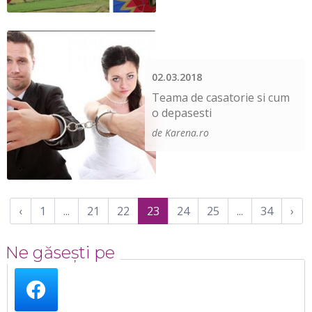
02.03.2018
Teama de casatorie si cum
o depasesti
de Karena.ro
‹
1
...
21
22
23
24
25
...
34
›
Ne găsești pe