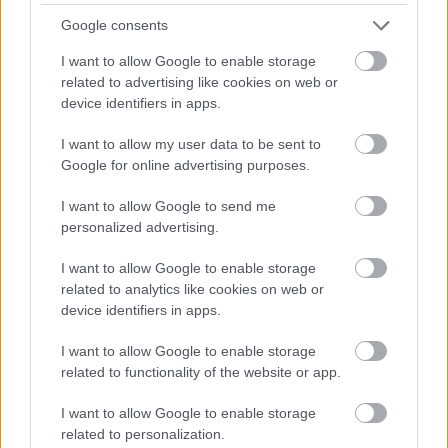
Ce spune tricoul tău despre tine: ghid
Google consents
practic pentru alegerea bluzelor de
I want to allow Google to enable storage
vară
related to advertising like cookies on web or
Greseli de igiena care iti pot strica
device identifiers in apps.
reputatia
I want to allow my user data to be sent to
Google for online advertising purposes.
Inscrie-te aici :
http://www.slimexpo.ro/workshop/
Locuri limitate !
I want to allow Google to send me
personalized advertising.
Vino alaturi de noi in 2-4 martie 2012 la Sala
I want to allow Google to enable storage
Palatului din Bucuresti
related to analytics like cookies on web or
device identifiers in apps.
www.slimexpo.ro
I want to allow Google to enable storage
Urmatorul articol
related to functionality of the website or app.
Ghid anual de shopping: cum face
I want to allow Google to enable storage
cumpărături o femeie deșteaptă
related to personalization.