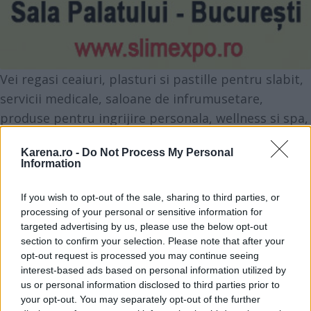
Vei regasi ceaiuri, plasturi si pastille pentru slabit,
servicii medicale, saloane de infrumusetare,
produse pentru ingrijire personala, wellness si spa,
fitness , articole sportive, aparate si echipamente
Karena.ro -
Do Not Process My Personal
pentru slabit, suplimente nutritive , cabinete de
Information
nutritie si multe alte surprize.
If you wish to opt-out of the sale, sharing to third parties, or
processing of your personal or sensitive information for
Vei invata de la specialisti consacrati - cum sa
targeted advertising by us, please use the below opt-out
slabesti in timp record, programe de detoxifiere,
section to confirm your selection. Please note that after your
opt-out request is processed you may continue seeing
programe mentale pentru slabit, cum sa prepari
interest-based ads based on personal information utilized by
mancare vegetariana, tehnici de relaxare - deoarece
us or personal information disclosed to third parties prior to
stressul este una din cauzele care predispun la
your opt-out. You may separately opt-out of the further