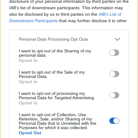
disclosure of your personal information by third parties on the
adaugarea kilogramelor in plus.
IAB’s list of downstream participants. This information may
Curs sustinut de Mihaela Popa - "Setare mentala
also be disclosed by us to third parties on the
IAB’s List of
pentru slabit"
Downstream Participants
that may further disclose it to other
third parties.
-esti pregatit pentru ceva diferit-?
Duminica 4 martie ora 11.30-14.30
Please note that this website/app uses one or more Google
Personal Data Processing Opt Outs
services and may gather and store information including but
Curs sustinut de Mihaela Bilic - "Cura de slabire
not limited to your visit or usage behaviour. You may click to
I want to opt-out of the Sharing of my
sau stil de viata?"
personal data.
grant or deny consent to Google and its third-party tags to
Opted In
- mancarea nu ingrasa si nu imbolnaveste atata
use your data for below specified purposes in below Google
consent section.
timp cat facem alegerile corecte -
I want to opt-out of the Sale of my
Personal Data.
Duminica 4 martie ora 14.30-17.30
Opted In
I want to opt-out of processing my
Personal Data for Targeted Advertising.
Opted In
Vezi și
I want to opt-out of Collection, Use,
Hârtie de împachetat flori: modele,
Retention, Sale, and/or Sharing of my
Personal Data that Is Unrelated with the
texturi și culori potrivite pentru orice
Purposes for which it was collected.
sezon
Opted Out