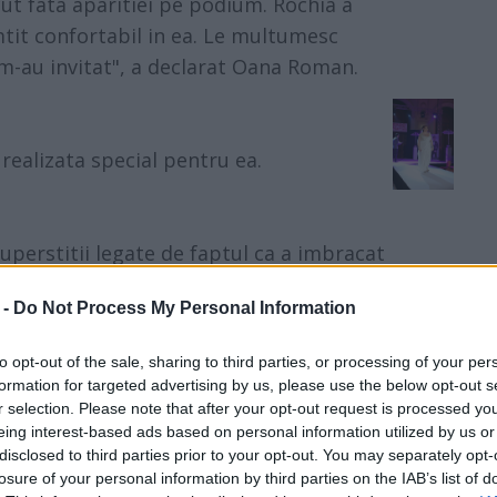
ut fata aparitiei pe podium. Rochia a
tit confortabil in ea. Le multumesc
 m-au invitat", a declarat Oana Roman.
realizata special pentru ea.
perstitii legate de faptul ca a imbracat
e casatori, Oana a spus: „Nu, nu m-am
 -
Do Not Process My Personal Information
de genul acesta si, in general, nu ma las
to opt-out of the sale, sharing to third parties, or processing of your per
formation for targeted advertising by us, please use the below opt-out s
r selection. Please note that after your opt-out request is processed y
eing interest-based ads based on personal information utilized by us or
disclosed to third parties prior to your opt-out. You may separately opt-
dita a Oanei Roman? Ii sta bine sau trebuia sa
losure of your personal information by third parties on the IAB’s list of