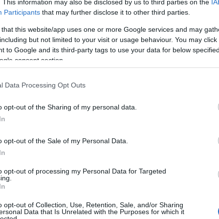
. This information may also be disclosed by us to third parties on the
IA
ireasa?
Participants
that may further disclose it to other third parties.
 that this website/app uses one or more Google services and may gath
including but not limited to your visit or usage behaviour. You may click 
evenit virală, după ce a împărtășit
 to Google and its third-party tags to use your data for below specifi
ogle consent section.
rimisă domnișoarelor de onoare
care o mireasa nu ar trebui sa le
l Data Processing Opt Outs
odată
o opt-out of the Sharing of my personal data.
esoriile care oferă personalitate
In
e mireasă
o opt-out of the Sale of my Personal Data.
In
l
to opt-out of processing my Personal Data for Targeted
e sa eviti cand iti alegi rochia de
ing.
ru a doua nunta
In
o opt-out of Collection, Use, Retention, Sale, and/or Sharing
ersonal Data that Is Unrelated with the Purposes for which it
lected.