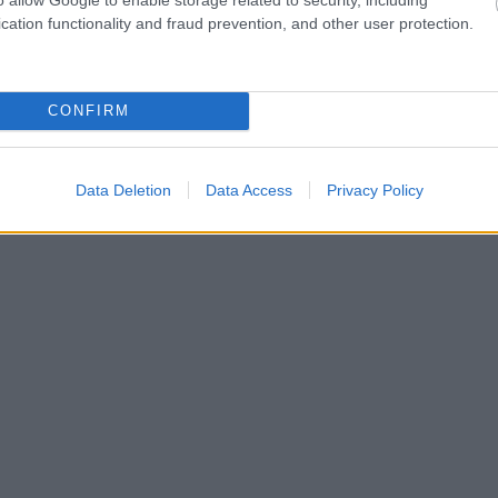
cation functionality and fraud prevention, and other user protection.
 ani si sunt de acord ca Karena.ro sa
l pentru a primi newslettere si e-mail-uri
CONFIRM
să aflu ultimele noutăți
Data Deletion
Data Access
Privacy Policy