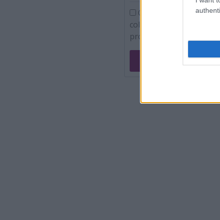
authenti
Confirm ca am peste 16
colecteze adresa de emai
promotionale.
Vreau 