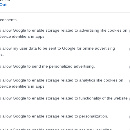
Out
ătoare
consents
 stăpână pe situație? Ce fel de
 în 2024 în funcție de zodie
o allow Google to enable storage related to advertising like cookies on
evice identifiers in apps.
ect pantofii pentru rochia de seara
o allow my user data to be sent to Google for online advertising
s.
ului 2024 în materie de bijuterii
to allow Google to send me personalized advertising.
să
u se pregătește să devină
o allow Google to enable storage related to analytics like cookies on
obat 70 de rochii până să aleagă ce
evice identifiers in apps.
o allow Google to enable storage related to functionality of the website
o allow Google to enable storage related to personalization.
o allow Google to enable storage related to security, including