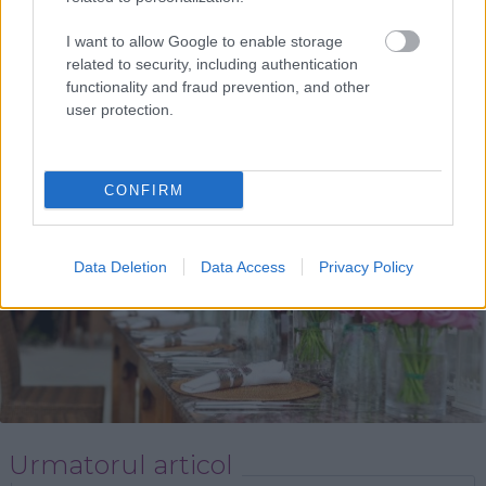
din camp, pe care in trecut il lucrau rudele tale cele
I want to allow Google to enable storage
mai dragi, ar putea deveni decorul zilei in care spui
related to security, including authentication
"da".
functionality and fraud prevention, and other
user protection.
CONFIRM
Data Deletion
Data Access
Privacy Policy
Urmatorul articol