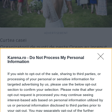
Curtea casei
Organizatorii de nunti de peste Ocean au inceput
sa-si sfatuiasca clientele sa mizeze pe locurile de
Karena.ro -
Do Not Process My Personal
care sunt ele foarte atasate. Unul dintre acestea?
Information
Curtea casei, mai ales ca majoritatea au spatii
If you wish to opt-out of the sale, sharing to third parties, or
destul de generoase. Cele care se numara printre
processing of your personal or sensitive information for
norocoasele detinatoare ale unei astfel de
targeted advertising by us, please use the below opt-out
proprietati pot face in voie petrecerea pe care o
section to confirm your selection. Please note that after your
opt-out request is processed you may continue seeing
viseaza, insa celelalte viitoare mirese, care locuiesc
interest-based ads based on personal information utilized by
probabil in banalul apartament de bloc ce variante
us or personal information disclosed to third parties prior to
au? Ce ati zice de o nunta la tara, in curtea casei
your opt-out. You may separately opt-out of the further