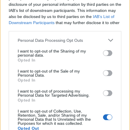
disclosure of your personal information by third parties on the
bunicilor? Mai mult ca sigur bunii vostri se vor
IAB’s list of downstream participants. This information may
bucura sa le faceti o astfel de onoare, iar tematica
also be disclosed by us to third parties on the
IAB’s List of
rustica, la mare cautare anul acesta, va vor provoca
Downstream Participants
that may further disclose it to other
third parties.
sa veniti cu cele mai originale idei.
Please note that this website/app uses one or more Google
Personal Data Processing Opt Outs
services and may gather and store information including but
not limited to your visit or usage behaviour. You may click to
I want to opt-out of the Sharing of my
personal data.
grant or deny consent to Google and its third-party tags to
Opted In
use your data for below specified purposes in below Google
consent section.
I want to opt-out of the Sale of my
Personal Data.
Opted In
I want to opt-out of processing my
Personal Data for Targeted Advertising.
Opted In
I want to opt-out of Collection, Use,
Retention, Sale, and/or Sharing of my
Personal Data that Is Unrelated with the
Purposes for which it was collected.
Opted Out