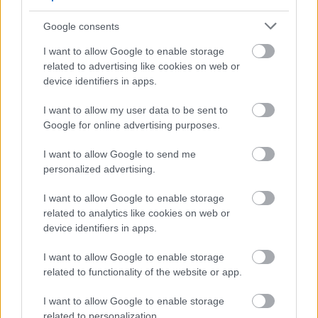
Google consents
Vezi și
I want to allow Google to enable storage
related to advertising like cookies on web or
Manușa exfoliantă pentru piele: 10
device identifiers in apps.
beneficii pe care le vei observa, daca o
folosești
I want to allow my user data to be sent to
Google for online advertising purposes.
3 iubiți de coșmar din zodiac: bărbații
care nu oferă nimic în relații
I want to allow Google to send me
personalized advertising.
Testul care iti spune in cat timp te vei
casatori
I want to allow Google to enable storage
related to analytics like cookies on web or
device identifiers in apps.
Pe camp
Apelam tot la bunici, pentru aceasta locatie, sau la
I want to allow Google to enable storage
mosteniri lasate de rude parintilor nostri. Cum in
related to functionality of the website or app.
mare voga de cativa ani sunt nuntile in hambar, in
I want to allow Google to enable storage
aer liber sau la cort, cu siguranta lotul de pamant
related to personalization.