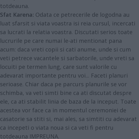
totdeauna.
Sfat Karena:
Odata ce petrecerile de logodna au
luat sfarsit si viata voastra isi reia cursul, incercati
sa lucrati la relatia voastra. Discutati serios toate
lucrurile pe care numai le-ati mentionat pana
acum: daca vreti copii si cati anume, unde si cum
veti petrece vacantele si sarbatorile, unde vreti sa
locuiti pe termen lung, care sunt valorile cu
adevarat importante pentru voi... Faceti planuri
serioase. Chiar daca pe parcurs planurile se vor
schimba, va veti simti bine ca ati discutat despre
ele, ca ati stabilit linia de baza de la inceput. Toate
acestea vor face ca in momentul ceremoniei de
casatorie sa stiti si, mai ales, sa simtiti cu adevarat
ca incepeti o viata noua si ca veti fi pentru
totdeauna IMPREUNA.