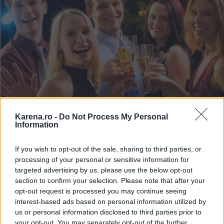
Karena.ro -
Do Not Process My Personal
Information
Veti descoperi "acriturile" si adevaratii prieteni
Nu trebuie nici sa va mirati, nici sa va suparati
If you wish to opt-out of the sale, sharing to third parties, or
processing of your personal or sensitive information for
atunci cand cunoscutii vor reactiona la vestea
targeted advertising by us, please use the below opt-out
logodnei voastre. In fiecare anturaj exista persoane
section to confirm your selection. Please note that after your
care nu sunt alaturi de ceilalti cand este prilej de
opt-out request is processed you may continue seeing
interest-based ads based on personal information utilized by
bucurie, dar si cativa prieteni pe care nu ii credeati
us or personal information disclosed to third parties prior to
foarte sinceri, tocmai pana intr-un astfel de
your opt-out. You may separately opt-out of the further