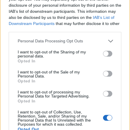
moment. In cazul in care descoperiti ca o persoana
disclosure of your personal information by third parties on the
IAB’s list of downstream participants. This information may
din anturajul sau familiile voastre nu se bucura
also be disclosed by us to third parties on the
IAB’s List of
pentru voi, veti simti in tonul vocii sale, in
Downstream Participants
that may further disclose it to other
atitudinea ulterioara sau chiar in frecventa cu care
third parties.
mai tineti legatura. In ceea ce priveste prietenii
Please note that this website/app uses one or more Google
Personal Data Processing Opt Outs
adevarati... ei vor fi cei care vor posta 5 semne de
services and may gather and store information including but
not limited to your visit or usage behaviour. You may click to
I want to opt-out of the Sharing of my
exclamare pe Facebook dupa ce anuntati logodna,
personal data.
grant or deny consent to Google and its third-party tags to
Opted In
cei care va vor scoate in oras sa sarbatoriti si, mai
use your data for below specified purposes in below Google
ales, cei care va vor suna sa va anunte ca va stau la
consent section.
I want to opt-out of the Sale of my
Personal Data.
dispozitie cu orice aveti nevoie cand veti planifica
Opted In
nunta.
I want to opt-out of processing my
Sfat Karena:
Nu va certati cu "acriturile", nu le
Personal Data for Targeted Advertising.
Opted In
cereti explicatii pentru atitudinea rece si distanta,
nu va intristati. Bucurati-va de adevaratii prieteni si
I want to opt-out of Collection, Use,
Retention, Sale, and/or Sharing of my
de familie, sprijiniti-va pe ei la nevoie si fiti la
Personal Data that Is Unrelated with the
Purposes for which it was collected.
randul vostru alaturi de ei!
Opted Out